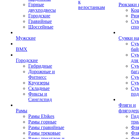
к
Горные
Рюкзаки 
велостанкам
двухподвесы
Кош
Городские
Рюк
Гравийные
Су
Шоссейные
спо
Мужские
Сумки на
Сум
BMX
бай
Сум
Городские
для
Гибридные
Сум
Дорожные и
баг
Фитнесс
Сум
Круизеры
Сум
Складные
Су
Фиксы и
под
Синглспид
Фляги и
Рамы
флягодер
Рамы Ebikes
Гид
Рамы горные
три
Рамы гравийные
Фля
Рамы трековые
Фля
Рамы триатлон и
Фля