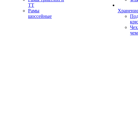
ТТ
Рамы
Хранение
шоссейные
Под
кр
Чех
чем