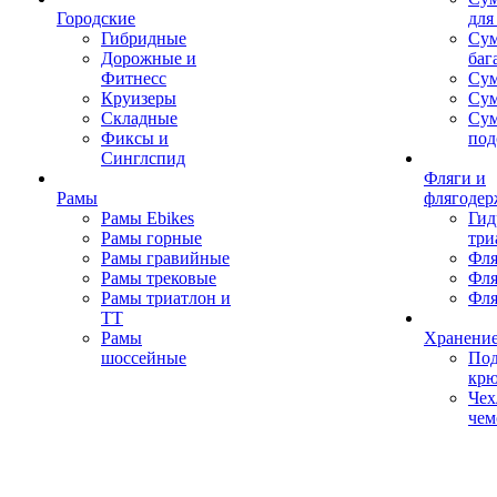
Городские
для
Гибридные
Сум
Дорожные и
баг
Фитнесс
Сум
Круизеры
Сум
Складные
Су
Фиксы и
под
Синглспид
Фляги и
Рамы
флягодер
Рамы Ebikes
Гид
Рамы горные
три
Рамы гравийные
Фля
Рамы трековые
Фля
Рамы триатлон и
Фля
ТТ
Рамы
Хранение
шоссейные
Под
кр
Чех
чем