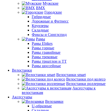
Мужские
BMX
Городские
Гибридные
Дорожные и Фитнесс
Круизеры
Складные
Фиксы и Синглспид
Рамы
Рамы Ebikes
Рамы горные
Рамы гравийные
Рамы трековые
Рамы триатлон и ТТ
Рамы шоссейные
Велостанки
Велостанки smart
Велостанки под колесо
Велостанки роллерные
Аксессуары к
велостанкам
Аксессуары
Велозамки
U-образные
Складные