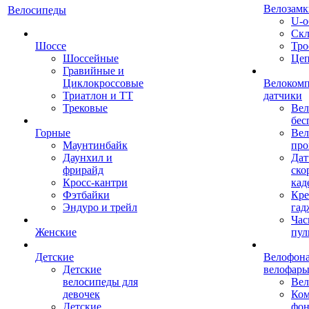
Велозамк
Велосипеды
U-о
Скл
Шоссе
Тро
Шоссейные
Це
Гравийные и
Циклокроссовые
Велоком
Триатлон и ТТ
датчики
Трековые
Вел
бес
Горные
Вел
Маунтинбайк
про
Даунхил и
Дат
фрирайд
ско
Кросс-кантри
кад
Фэтбайки
Кре
Эндуро и трейл
гад
Час
Женские
пул
Детские
Велофона
Детские
велофар
велосипеды для
Ве
девочек
Ком
Детские
фон