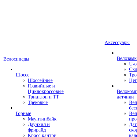
Аксессуары
Велозамк
Велосипеды
U-о
Скл
Шоссе
Тро
Шоссейные
Це
Гравийные и
Циклокроссовые
Велоком
Триатлон и ТТ
датчики
Трековые
Вел
бес
Горные
Вел
Маунтинбайк
про
Даунхил и
Дат
фрирайд
ско
Кросс-кантри
кад