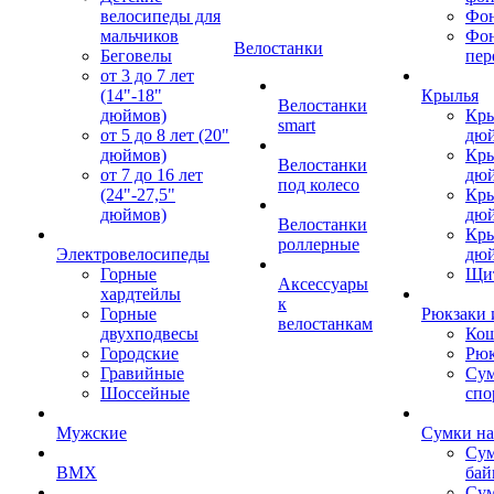
велосипеды для
Фон
мальчиков
Фо
Велостанки
Беговелы
пер
от 3 до 7 лет
(14"-18"
Крылья
Велостанки
дюймов)
Кры
smart
от 5 до 8 лет (20"
дю
дюймов)
Кры
Велостанки
от 7 до 16 лет
дю
под колесо
(24"-27,5"
Кры
дюймов)
дю
Велостанки
Кры
роллерные
Электровелосипеды
дю
Горные
Щи
Аксессуары
хардтейлы
к
Горные
Рюкзаки 
велостанкам
двухподвесы
Кош
Городские
Рюк
Гравийные
Су
Шоссейные
спо
Мужские
Сумки на
Сум
BMX
бай
Сум