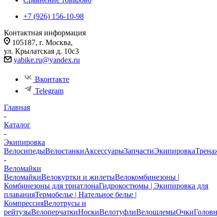
+7 (926) 156-10-98
Контактная информация
105187, г. Москва,
ул. Крылатская д. 10с3
yabike.ru@yandex.ru
Вконтакте
Telegram
Главная
-
Каталог
-
Экипировка
Велосипеды
Велостанки
Аксессуары
Запчасти
Экипировка
Трена
-
Веломайки
Веломайки
Велокуртки и жилеты
Велокомбинезоны |
Комбинезоны для триатлона
Гидрокостюмы | Экипировка для
плавания
Термобелье | Нательное белье |
Компрессия
Велотрусы и
рейтузы
Велоперчатки
Носки
Велотуфли
Велошлемы
Очки
Голов