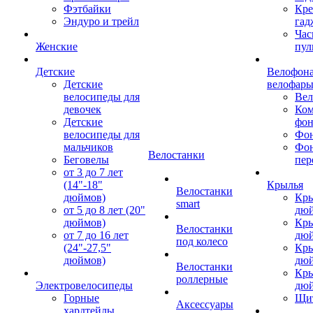
Фэтбайки
Кре
Эндуро и трейл
гад
Час
Женские
пул
Детские
Велофона
Детские
велофар
велосипеды для
Ве
девочек
Ком
Детские
фон
велосипеды для
Фон
мальчиков
Фо
Велостанки
Беговелы
пер
от 3 до 7 лет
(14"-18"
Крылья
Велостанки
дюймов)
Кры
smart
от 5 до 8 лет (20"
дю
дюймов)
Кры
Велостанки
от 7 до 16 лет
дю
под колесо
(24"-27,5"
Кры
дюймов)
дю
Велостанки
Кры
роллерные
Электровелосипеды
дю
Горные
Щи
Аксессуары
хардтейлы