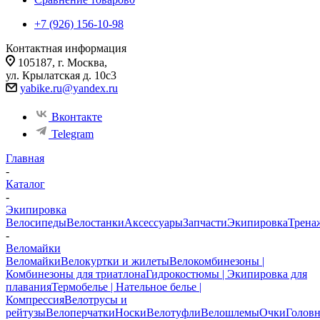
+7 (926) 156-10-98
Контактная информация
105187, г. Москва,
ул. Крылатская д. 10с3
yabike.ru@yandex.ru
Вконтакте
Telegram
Главная
-
Каталог
-
Экипировка
Велосипеды
Велостанки
Аксессуары
Запчасти
Экипировка
Трена
-
Веломайки
Веломайки
Велокуртки и жилеты
Велокомбинезоны |
Комбинезоны для триатлона
Гидрокостюмы | Экипировка для
плавания
Термобелье | Нательное белье |
Компрессия
Велотрусы и
рейтузы
Велоперчатки
Носки
Велотуфли
Велошлемы
Очки
Голов