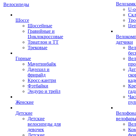
Велозамк
Велосипеды
U-о
Скл
Шоссе
Тро
Шоссейные
Це
Гравийные и
Циклокроссовые
Велоком
Триатлон и ТТ
датчики
Трековые
Вел
бес
Горные
Вел
Маунтинбайк
про
Даунхил и
Дат
фрирайд
ско
Кросс-кантри
кад
Фэтбайки
Кре
Эндуро и трейл
гад
Час
Женские
пул
Детские
Велофона
Детские
велофар
велосипеды для
Ве
девочек
Ком
Детские
фон