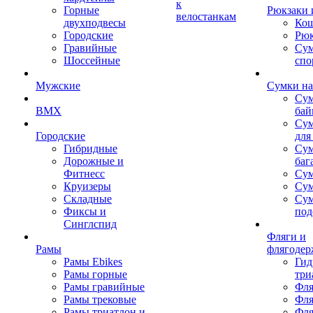
к
Горные
Рюкзаки 
велостанкам
двухподвесы
Кош
Городские
Рюк
Гравийные
Су
Шоссейные
спо
Мужские
Сумки на
Сум
BMX
бай
Сум
Городские
для
Гибридные
Сум
Дорожные и
баг
Фитнесс
Сум
Круизеры
Сум
Складные
Су
Фиксы и
под
Синглспид
Фляги и
Рамы
флягодер
Рамы Ebikes
Гид
Рамы горные
три
Рамы гравийные
Фля
Рамы трековые
Фля
Рамы триатлон и
Фля