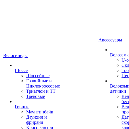
Аксессуары
Велозамк
Велосипеды
U-о
Скл
Шоссе
Тро
Шоссейные
Це
Гравийные и
Циклокроссовые
Велоком
Триатлон и ТТ
датчики
Трековые
Вел
бес
Горные
Вел
Маунтинбайк
про
Даунхил и
Дат
фрирайд
ско
Кросс-кантри
кад