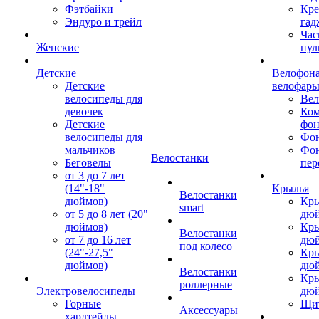
Фэтбайки
Кре
Эндуро и трейл
гад
Час
Женские
пул
Детские
Велофона
Детские
велофар
велосипеды для
Ве
девочек
Ком
Детские
фон
велосипеды для
Фон
мальчиков
Фо
Велостанки
Беговелы
пер
от 3 до 7 лет
(14"-18"
Крылья
Велостанки
дюймов)
Кры
smart
от 5 до 8 лет (20"
дю
дюймов)
Кры
Велостанки
от 7 до 16 лет
дю
под колесо
(24"-27,5"
Кры
дюймов)
дю
Велостанки
Кры
роллерные
Электровелосипеды
дю
Горные
Щи
Аксессуары
хардтейлы