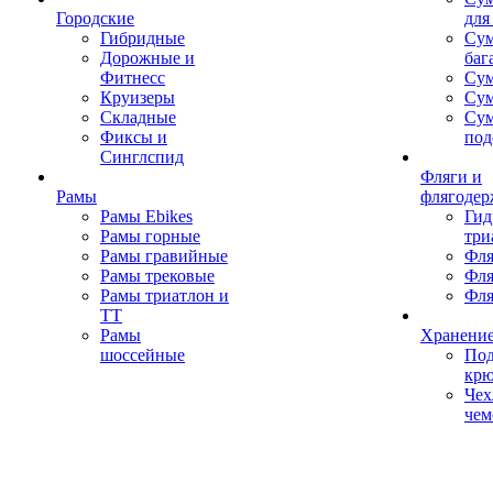
Городские
для
Гибридные
Сум
Дорожные и
баг
Фитнесс
Сум
Круизеры
Сум
Складные
Су
Фиксы и
под
Синглспид
Фляги и
Рамы
флягодер
Рамы Ebikes
Гид
Рамы горные
три
Рамы гравийные
Фля
Рамы трековые
Фля
Рамы триатлон и
Фля
ТТ
Рамы
Хранение
шоссейные
Под
кр
Чех
чем