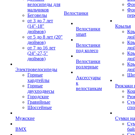
велосипеды для
Фон
мальчиков
Фо
Велостанки
Беговелы
пер
от 3 до 7 лет
(14"-18"
Крылья
Велостанки
дюймов)
Кры
smart
от 5 до 8 лет (20"
дю
дюймов)
Кры
Велостанки
от 7 до 16 лет
дю
под колесо
(24"-27,5"
Кры
дюймов)
дю
Велостанки
Кры
роллерные
Электровелосипеды
дю
Горные
Щи
Аксессуары
хардтейлы
к
Горные
Рюкзаки 
велостанкам
двухподвесы
Кош
Городские
Рюк
Гравийные
Су
Шоссейные
спо
Мужские
Сумки на
Сум
BMX
бай
Сум