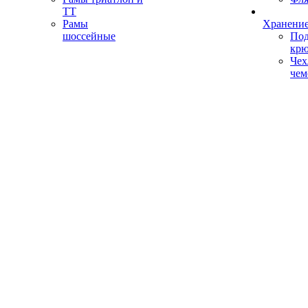
ТТ
Рамы
Хранение
шоссейные
Под
кр
Чех
чем