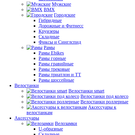
Мужские
BMX
Городские
Гибридные
Дорожные и Фитнесс
Круизеры
Складные
Фиксы и Синглспид
Рамы
Рамы Ebikes
Рамы горные
Рамы гравийные
Рамы трековые
Рамы триатлон и ТТ
Рамы шоссейные
Велостанки
Велостанки smart
Велостанки под колесо
Велостанки роллерные
Аксессуары к
велостанкам
Аксессуары
Велозамки
U-образные
Складные