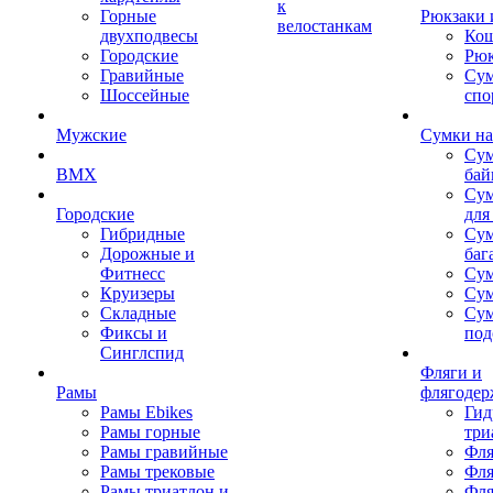
к
Горные
Рюкзаки 
велостанкам
двухподвесы
Кош
Городские
Рюк
Гравийные
Су
Шоссейные
спо
Мужские
Сумки на
Сум
BMX
бай
Сум
Городские
для
Гибридные
Сум
Дорожные и
баг
Фитнесс
Сум
Круизеры
Сум
Складные
Су
Фиксы и
под
Синглспид
Фляги и
Рамы
флягодер
Рамы Ebikes
Гид
Рамы горные
три
Рамы гравийные
Фля
Рамы трековые
Фля
Рамы триатлон и
Фля