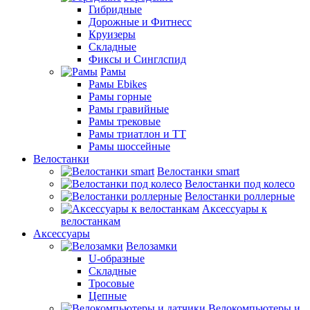
Гибридные
Дорожные и Фитнесс
Круизеры
Складные
Фиксы и Синглспид
Рамы
Рамы Ebikes
Рамы горные
Рамы гравийные
Рамы трековые
Рамы триатлон и ТТ
Рамы шоссейные
Велостанки
Велостанки smart
Велостанки под колесо
Велостанки роллерные
Аксессуары к
велостанкам
Аксессуары
Велозамки
U-образные
Складные
Тросовые
Цепные
Велокомпьютеры и