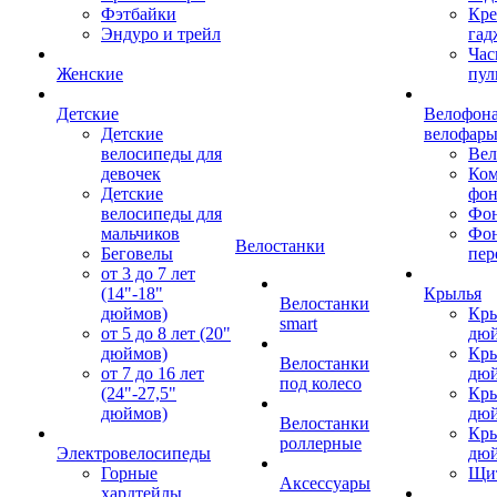
Фэтбайки
Кре
Эндуро и трейл
гад
Час
Женские
пул
Детские
Велофона
Детские
велофар
велосипеды для
Ве
девочек
Ком
Детские
фон
велосипеды для
Фон
мальчиков
Фо
Велостанки
Беговелы
пер
от 3 до 7 лет
(14"-18"
Крылья
Велостанки
дюймов)
Кры
smart
от 5 до 8 лет (20"
дю
дюймов)
Кры
Велостанки
от 7 до 16 лет
дю
под колесо
(24"-27,5"
Кры
дюймов)
дю
Велостанки
Кры
роллерные
Электровелосипеды
дю
Горные
Щи
Аксессуары
хардтейлы