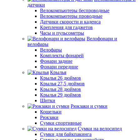
датчики
Велокомпьютеры беспроводные
Велокомпьютеры проводные
Датчики скорости и каденса
Крепления для гаджетов
Часы и пульсометры
Велофонари и
велофары
Велофары
Комплекты фонарей
Фонари задние
Фонари передние
Крылья
Крылья 26 дюймов
Крылья 27,5 дюймов
Крылья 28 дюймов
Крылья 29 дюймов
Щитки
Рюкзаки и сумки
Кошельки
Рюкзаки
Сумки спортивные
Сумки на велосипед
Сумки для байкпакинга
Сумки и чехлы для устройств