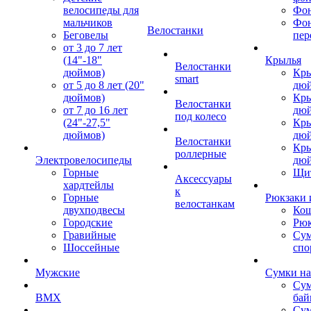
велосипеды для
Фон
мальчиков
Фо
Велостанки
Беговелы
пер
от 3 до 7 лет
(14"-18"
Крылья
Велостанки
дюймов)
Кры
smart
от 5 до 8 лет (20"
дю
дюймов)
Кры
Велостанки
от 7 до 16 лет
дю
под колесо
(24"-27,5"
Кры
дюймов)
дю
Велостанки
Кры
роллерные
Электровелосипеды
дю
Горные
Щи
Аксессуары
хардтейлы
к
Горные
Рюкзаки 
велостанкам
двухподвесы
Кош
Городские
Рюк
Гравийные
Су
Шоссейные
спо
Мужские
Сумки на
Сум
BMX
бай
Сум