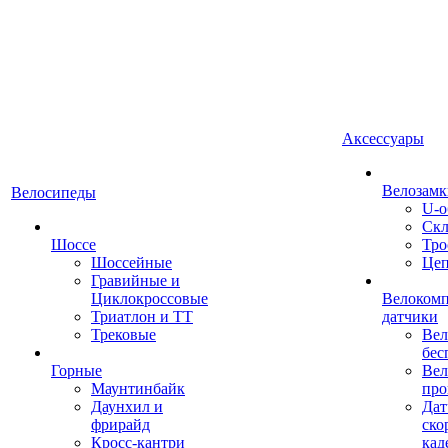
Аксессуары
Велозамк
Велосипеды
U-о
Скл
Шоссе
Тро
Шоссейные
Це
Гравийные и
Циклокроссовые
Велоком
Триатлон и ТТ
датчики
Трековые
Вел
бес
Горные
Вел
Маунтинбайк
про
Даунхил и
Дат
фрирайд
ско
Кросс-кантри
кад