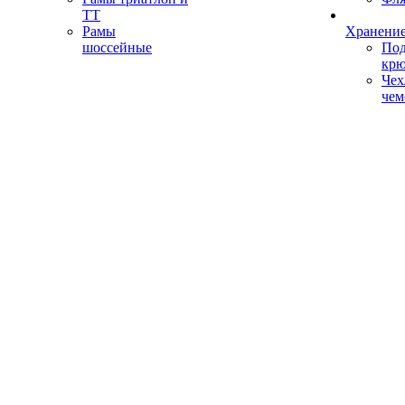
ТТ
Рамы
Хранение
шоссейные
Под
кр
Чех
чем