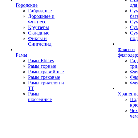
Городские
для
Гибридные
Сум
Дорожные и
баг
Фитнесс
Сум
Круизеры
Сум
Складные
Су
Фиксы и
под
Синглспид
Фляги и
Рамы
флягодер
Рамы Ebikes
Гид
Рамы горные
три
Рамы гравийные
Фля
Рамы трековые
Фля
Рамы триатлон и
Фля
ТТ
Рамы
Хранение
шоссейные
Под
кр
Чех
чем