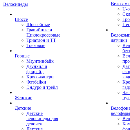
Велозамк
Велосипеды
U-о
Скл
Шоссе
Тро
Шоссейные
Це
Гравийные и
Циклокроссовые
Велоком
Триатлон и ТТ
датчики
Трековые
Вел
бес
Горные
Вел
Маунтинбайк
про
Даунхил и
Дат
фрирайд
ско
Кросс-кантри
кад
Фэтбайки
Кре
Эндуро и трейл
гад
Час
Женские
пул
Детские
Велофона
Детские
велофар
велосипеды для
Ве
девочек
Ком
Детские
фон