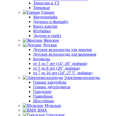
Триатлон и ТТ
Трековые
Горные
Маунтинбайк
Даунхил и фрирайд
Кросс-кантри
Фэтбайки
Эндуро и трейл
Женские
Детские
Детские велосипеды для девочек
Детские велосипеды для мальчиков
Беговелы
от 3 до 7 лет (14"-18" дюймов)
от 5 до 8 лет (20" дюймов)
от 7 до 16 лет (24"-27,5" дюймов)
Электровелосипеды
Горные хардтейлы
Горные двухподвесы
Городские
Гравийные
Шоссейные
Мужские
BMX
Городские