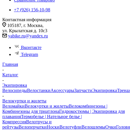
+7 (926) 156-10-98
Контактная информация
105187, г. Москва,
ул. Крылатская д. 10с3
yabike.ru@yandex.ru
Вконтакте
Telegram
Главная
-
Каталог
-
Экипировка
Велосипеды
Велостанки
Аксессуары
Запчасти
Экипировка
Трена
-
Велокуртки и жилеты
Веломайки
Велокуртки и жилеты
Велокомбинезоны |
Комбинезоны для триатлона
Гидрокостюмы | Экипировка для
плавания
Термобелье | Нательное белье |
Компрессия
Велотрусы и
рейтузы
Велоперчатки
Носки
Велотуфли
Велошлемы
Очки
Голов