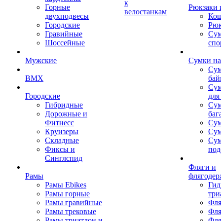
к
Горные
Рюкзаки 
велостанкам
двухподвесы
Кош
Городские
Рюк
Гравийные
Су
Шоссейные
спо
Мужские
Сумки на
Сум
BMX
бай
Сум
Городские
для
Гибридные
Сум
Дорожные и
баг
Фитнесс
Сум
Круизеры
Сум
Складные
Су
Фиксы и
под
Синглспид
Фляги и
Рамы
флягодер
Рамы Ebikes
Гид
Рамы горные
три
Рамы гравийные
Фля
Рамы трековые
Фля
Рамы триатлон и
Фля