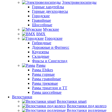
Электровелосипеды
Горные хардтейлы
Горные двухподвесы
Городские
Гравийные
Шоссейные
Мужские
BMX
Городские
Гибридные
Дорожные и Фитнесс
Круизеры
Складные
Фиксы и Синглспид
Рамы
Рамы Ebikes
Рамы горные
Рамы гравийные
Рамы трековые
Рамы триатлон и ТТ
Рамы шоссейные
Велостанки
Велостанки smart
Велостанки под колесо
Велостанки роллерные