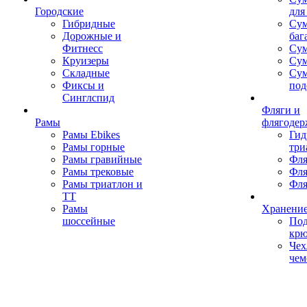
Городские
для
Гибридные
Сум
Дорожные и
баг
Фитнесс
Сум
Круизеры
Сум
Складные
Су
Фиксы и
под
Синглспид
Фляги и
Рамы
флягодер
Рамы Ebikes
Гид
Рамы горные
три
Рамы гравийные
Фля
Рамы трековые
Фля
Рамы триатлон и
Фля
ТТ
Рамы
Хранение
шоссейные
Под
кр
Чех
чем