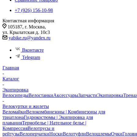
+7 (926) 156-10-98
Контактная информация
105187, г. Москва,
ул. Крылатская д. 10с3
yabike.ru@yandex.ru
Вконтакте
Telegram
Главная
-
Каталог
-
Экипировка
Велосипеды
Велостанки
Аксессуары
Запчасти
Экипировка
Трена
-
Велокуртки и жилеты
Веломайки
Велокомбинезоны | Комбинезоны для
триатлона
Гидрокостюмы | Экипировка для
плавания
Термобелье | Нательное белье |
Компрессия
Велотрусы и
рейтузы
Велоперчатки
Носки
Велотуфли
Велошлемы
Очки
Голов