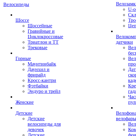
Велозамк
Велосипеды
U-о
Скл
Шоссе
Тро
Шоссейные
Це
Гравийные и
Циклокроссовые
Велоком
Триатлон и ТТ
датчики
Трековые
Вел
бес
Горные
Вел
Маунтинбайк
про
Даунхил и
Дат
фрирайд
ско
Кросс-кантри
кад
Фэтбайки
Кре
Эндуро и трейл
гад
Час
Женские
пул
Детские
Велофона
Детские
велофар
велосипеды для
Ве
девочек
Ком
Детские
фон