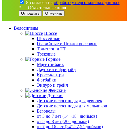
Я согласен на
обработку персональных данных
*
—
Обязательные поля
Отменить
Велосипеды
Шоссе
Шоссейные
Гравийные и Циклокроссовые
Триатлон и ТТ
Трековые
Горные
Маунтинбайк
Даунхил и фрирайд
Кросс-кантри
Фэтбайки
Эндуро и трейл
Женские
Детские
Детские велосипеды для девочек
Детские велосипеды для мальчиков
Беговелы
от 3 до 7 лет (14"-18" дюймов)
от 5 до 8 лет (20" дюймов)
от 7 до 16 лет (24"-27,5" дюймов)