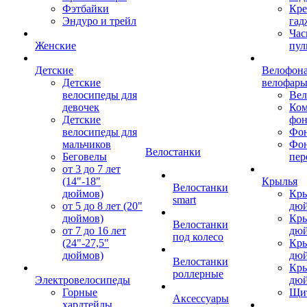
Фэтбайки
Кре
Эндуро и трейл
гад
Час
Женские
пул
Детские
Велофона
Детские
велофар
велосипеды для
Ве
девочек
Ком
Детские
фон
велосипеды для
Фон
мальчиков
Фо
Велостанки
Беговелы
пер
от 3 до 7 лет
(14"-18"
Крылья
Велостанки
дюймов)
Кры
smart
от 5 до 8 лет (20"
дю
дюймов)
Кры
Велостанки
от 7 до 16 лет
дю
под колесо
(24"-27,5"
Кры
дюймов)
дю
Велостанки
Кры
роллерные
Электровелосипеды
дю
Горные
Щи
Аксессуары
хардтейлы