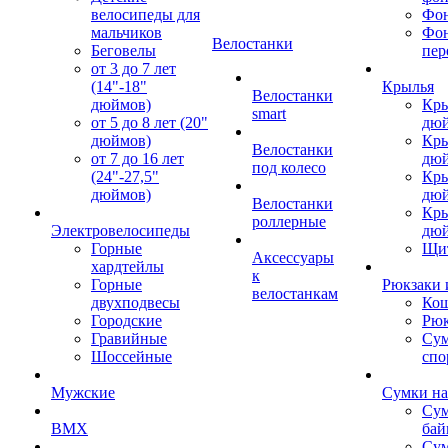
велосипеды для
Фон
мальчиков
Фо
Велостанки
Беговелы
пер
от 3 до 7 лет
(14"-18"
Крылья
Велостанки
дюймов)
Кры
smart
от 5 до 8 лет (20"
дю
дюймов)
Кры
Велостанки
от 7 до 16 лет
дю
под колесо
(24"-27,5"
Кры
дюймов)
дю
Велостанки
Кры
роллерные
Электровелосипеды
дю
Горные
Щи
Аксессуары
хардтейлы
к
Горные
Рюкзаки 
велостанкам
двухподвесы
Кош
Городские
Рюк
Гравийные
Су
Шоссейные
спо
Мужские
Сумки на
Сум
BMX
бай
Сум