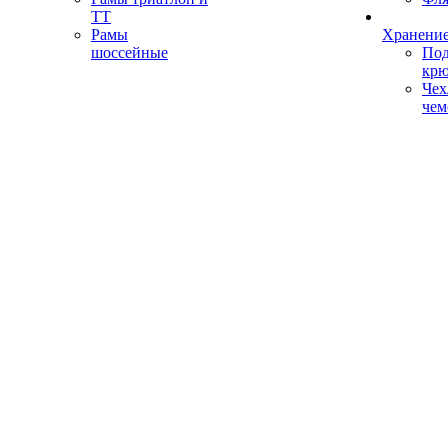
ТТ
Рамы
Хранение
шоссейные
Под
кр
Чех
чем