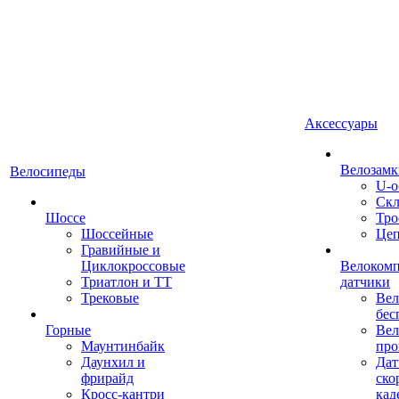
Аксессуары
Велозамк
Велосипеды
U-о
Скл
Шоссе
Тро
Шоссейные
Це
Гравийные и
Циклокроссовые
Велоком
Триатлон и ТТ
датчики
Трековые
Вел
бес
Горные
Вел
Маунтинбайк
про
Даунхил и
Дат
фрирайд
ско
Кросс-кантри
кад