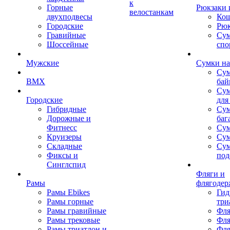
к
Горные
Рюкзаки 
велостанкам
двухподвесы
Кош
Городские
Рюк
Гравийные
Су
Шоссейные
спо
Мужские
Сумки на
Сум
BMX
бай
Сум
Городские
для
Гибридные
Сум
Дорожные и
баг
Фитнесс
Сум
Круизеры
Сум
Складные
Су
Фиксы и
под
Синглспид
Фляги и
Рамы
флягодер
Рамы Ebikes
Гид
Рамы горные
три
Рамы гравийные
Фля
Рамы трековые
Фля
Рамы триатлон и
Фля