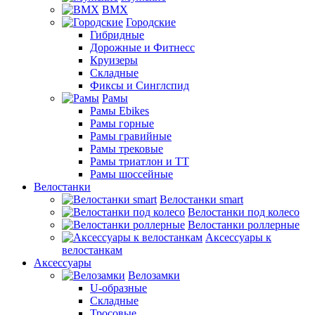
BMX
Городские
Гибридные
Дорожные и Фитнесс
Круизеры
Складные
Фиксы и Синглспид
Рамы
Рамы Ebikes
Рамы горные
Рамы гравийные
Рамы трековые
Рамы триатлон и ТТ
Рамы шоссейные
Велостанки
Велостанки smart
Велостанки под колесо
Велостанки роллерные
Аксессуары к
велостанкам
Аксессуары
Велозамки
U-образные
Складные
Тросовые