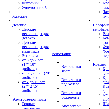
Фэтбайки
Кре
Эндуро и трейл
гад
Час
Женские
пул
Детские
Велофона
Детские
велофар
велосипеды для
Ве
девочек
Ком
Детские
фон
велосипеды для
Фон
мальчиков
Фо
Велостанки
Беговелы
пер
от 3 до 7 лет
(14"-18"
Крылья
Велостанки
дюймов)
Кры
smart
от 5 до 8 лет (20"
дю
дюймов)
Кры
Велостанки
от 7 до 16 лет
дю
под колесо
(24"-27,5"
Кры
дюймов)
дю
Велостанки
Кры
роллерные
Электровелосипеды
дю
Горные
Щи
Аксессуары
хардтейлы