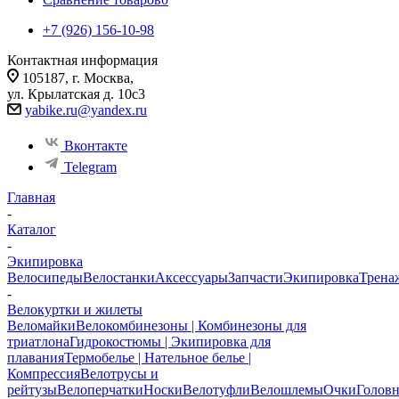
+7 (926) 156-10-98
Контактная информация
105187, г. Москва,
ул. Крылатская д. 10с3
yabike.ru@yandex.ru
Вконтакте
Telegram
Главная
-
Каталог
-
Экипировка
Велосипеды
Велостанки
Аксессуары
Запчасти
Экипировка
Трена
-
Велокуртки и жилеты
Веломайки
Велокомбинезоны | Комбинезоны для
триатлона
Гидрокостюмы | Экипировка для
плавания
Термобелье | Нательное белье |
Компрессия
Велотрусы и
рейтузы
Велоперчатки
Носки
Велотуфли
Велошлемы
Очки
Голов