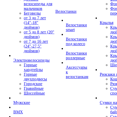
велосипеды для
Фон
мальчиков
Фо
Велостанки
Беговелы
пер
от 3 до 7 лет
(14"-18"
Крылья
Велостанки
дюймов)
Кры
smart
от 5 до 8 лет (20"
дю
дюймов)
Кры
Велостанки
от 7 до 16 лет
дю
под колесо
(24"-27,5"
Кры
дюймов)
дю
Велостанки
Кры
роллерные
Электровелосипеды
дю
Горные
Щи
Аксессуары
хардтейлы
к
Горные
Рюкзаки 
велостанкам
двухподвесы
Кош
Городские
Рюк
Гравийные
Су
Шоссейные
спо
Мужские
Сумки на
Сум
BMX
бай
Сум