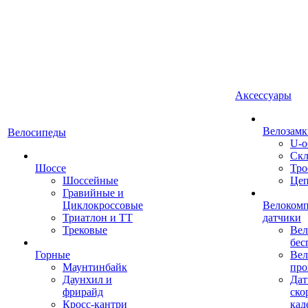
Аксессуары
Велозамк
Велосипеды
U-о
Скл
Шоссе
Тро
Шоссейные
Це
Гравийные и
Циклокроссовые
Велоком
Триатлон и ТТ
датчики
Трековые
Вел
бес
Горные
Вел
Маунтинбайк
про
Даунхил и
Дат
фрирайд
ско
Кросс-кантри
кад