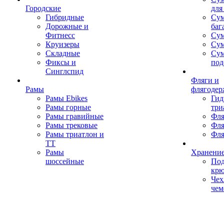
Городские
для
Гибридные
Сум
Дорожные и
баг
Фитнесс
Сум
Круизеры
Сум
Складные
Су
Фиксы и
под
Синглспид
Фляги и
Рамы
флягодер
Рамы Ebikes
Гид
Рамы горные
три
Рамы гравийные
Фля
Рамы трековые
Фля
Рамы триатлон и
Фля
ТТ
Рамы
Хранение
шоссейные
Под
кр
Чех
чем