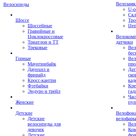
Велозамк
Велосипеды
U-о
Скл
Шоссе
Тро
Шоссейные
Це
Гравийные и
Циклокроссовые
Велоком
Триатлон и ТТ
датчики
Трековые
Вел
бес
Горные
Вел
Маунтинбайк
про
Даунхил и
Дат
фрирайд
ско
Кросс-кантри
кад
Фэтбайки
Кре
Эндуро и трейл
гад
Час
Женские
пул
Детские
Велофона
Детские
велофар
велосипеды для
Ве
девочек
Ком
Детские
фон