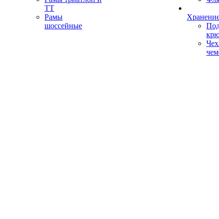
ТТ
Рамы
Хранение
шоссейные
Под
кр
Чех
чем