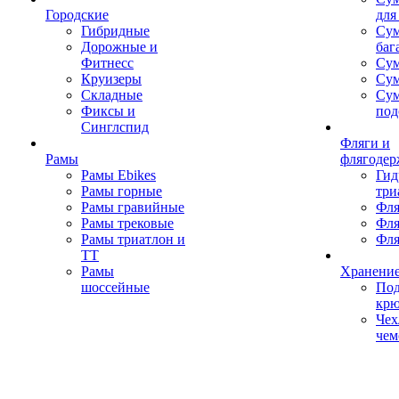
Городские
для
Гибридные
Сум
Дорожные и
баг
Фитнесс
Сум
Круизеры
Сум
Складные
Су
Фиксы и
под
Синглспид
Фляги и
Рамы
флягодер
Рамы Ebikes
Гид
Рамы горные
три
Рамы гравийные
Фля
Рамы трековые
Фля
Рамы триатлон и
Фля
ТТ
Рамы
Хранение
шоссейные
Под
кр
Чех
чем