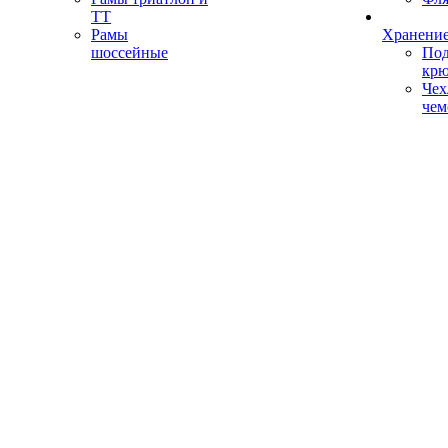
ТТ
Рамы
Хранение
шоссейные
Под
кр
Чех
чем