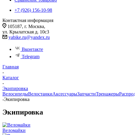
+7 (926) 156-10-98
Контактная информация
105187, г. Москва,
ул. Крылатская д. 10с3
yabike.ru@yandex.ru
Вконтакте
Telegram
Главная
-
Каталог
-
Экипировка
Велосипеды
Велостанки
Аксессуары
Запчасти
Тренажеры
Распро
-
Экипировка
Экипировка
Веломайки