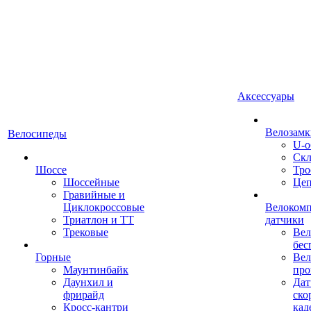
Аксессуары
Велозамк
Велосипеды
U-о
Скл
Шоссе
Тро
Шоссейные
Це
Гравийные и
Циклокроссовые
Велоком
Триатлон и ТТ
датчики
Трековые
Вел
бес
Горные
Вел
Маунтинбайк
про
Даунхил и
Дат
фрирайд
ско
Кросс-кантри
кад