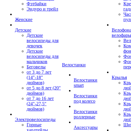
Фэтбайки
Кре
Эндуро и трейл
гад
Час
Женские
пул
Детские
Велофона
Детские
велофар
велосипеды для
Ве
девочек
Ком
Детские
фон
велосипеды для
Фон
мальчиков
Фо
Велостанки
Беговелы
пер
от 3 до 7 лет
(14"-18"
Крылья
Велостанки
дюймов)
Кры
smart
от 5 до 8 лет (20"
дю
дюймов)
Кры
Велостанки
от 7 до 16 лет
дю
под колесо
(24"-27,5"
Кры
дюймов)
дю
Велостанки
Кры
роллерные
Электровелосипеды
дю
Горные
Щи
Аксессуары
хардтейлы