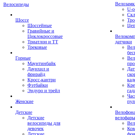
Велозамк
Велосипеды
U-о
Скл
Шоссе
Тро
Шоссейные
Це
Гравийные и
Циклокроссовые
Велоком
Триатлон и ТТ
датчики
Трековые
Вел
бес
Горные
Вел
Маунтинбайк
про
Даунхил и
Дат
фрирайд
ско
Кросс-кантри
кад
Фэтбайки
Кре
Эндуро и трейл
гад
Час
Женские
пул
Детские
Велофона
Детские
велофар
велосипеды для
Ве
девочек
Ком
Детские
фон