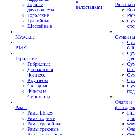
к
Горные
Рюкзаки 
велостанкам
двухподвесы
Кош
Городские
Рюк
Гравийные
Су
Шоссейные
спо
Мужские
Сумки на
Сум
BMX
бай
Сум
Городские
для
Гибридные
Сум
Дорожные и
баг
Фитнесс
Сум
Круизеры
Сум
Складные
Су
Фиксы и
под
Синглспид
Фляги и
Рамы
флягодер
Рамы Ebikes
Гид
Рамы горные
три
Рамы гравийные
Фля
Рамы трековые
Фля
Рамы триатлон и
Фля