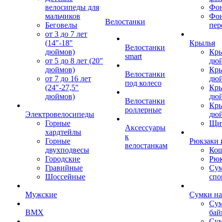
велосипеды для
Фон
мальчиков
Фо
Велостанки
Беговелы
пер
от 3 до 7 лет
(14"-18"
Крылья
Велостанки
дюймов)
Кры
smart
от 5 до 8 лет (20"
дю
дюймов)
Кры
Велостанки
от 7 до 16 лет
дю
под колесо
(24"-27,5"
Кры
дюймов)
дю
Велостанки
Кры
роллерные
Электровелосипеды
дю
Горные
Щи
Аксессуары
хардтейлы
к
Горные
Рюкзаки 
велостанкам
двухподвесы
Кош
Городские
Рюк
Гравийные
Су
Шоссейные
спо
Мужские
Сумки на
Сум
BMX
бай
Сум