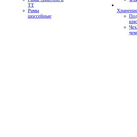
ТТ
Рамы
Хранение
шоссейные
Под
кр
Чех
чем