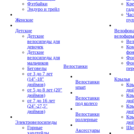
Фэтбайки
Кре
Эндуро и трейл
гад
Час
Женские
пул
Детские
Велофона
Детские
велофар
велосипеды для
Ве
девочек
Ком
Детские
фон
велосипеды для
Фон
мальчиков
Фо
Велостанки
Беговелы
пер
от 3 до 7 лет
(14"-18"
Крылья
Велостанки
дюймов)
Кры
smart
от 5 до 8 лет (20"
дю
дюймов)
Кры
Велостанки
от 7 до 16 лет
дю
под колесо
(24"-27,5"
Кры
дюймов)
дю
Велостанки
Кры
роллерные
Электровелосипеды
дю
Горные
Щи
Аксессуары
хардтейлы