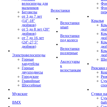
велосипеды для
Фон
мальчиков
Фо
Велостанки
Беговелы
пер
от 3 до 7 лет
(14"-18"
Крылья
Велостанки
дюймов)
Кры
smart
от 5 до 8 лет (20"
дю
дюймов)
Кры
Велостанки
от 7 до 16 лет
дю
под колесо
(24"-27,5"
Кры
дюймов)
дю
Велостанки
Кры
роллерные
Электровелосипеды
дю
Горные
Щи
Аксессуары
хардтейлы
к
Горные
Рюкзаки 
велостанкам
двухподвесы
Кош
Городские
Рюк
Гравийные
Су
Шоссейные
спо
Мужские
Сумки на
Сум
BMX
бай
Сум