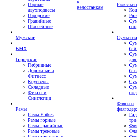
к
Горные
Рюкзаки 
велостанкам
двухподвесы
Кош
Городские
Рюк
Гравийные
Су
Шоссейные
спо
Мужские
Сумки на
Сум
BMX
бай
Сум
Городские
для
Гибридные
Сум
Дорожные и
баг
Фитнесс
Сум
Круизеры
Сум
Складные
Су
Фиксы и
под
Синглспид
Фляги и
Рамы
флягодер
Рамы Ebikes
Гид
Рамы горные
три
Рамы гравийные
Фля
Рамы трековые
Фля
Рамы триатлон и
Фля