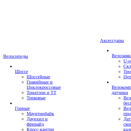
Аксессуары
Велозамк
Велосипеды
U-о
Скл
Шоссе
Тро
Шоссейные
Це
Гравийные и
Циклокроссовые
Велоком
Триатлон и ТТ
датчики
Трековые
Вел
бес
Горные
Вел
Маунтинбайк
про
Даунхил и
Дат
фрирайд
ско
Кросс-кантри
кад