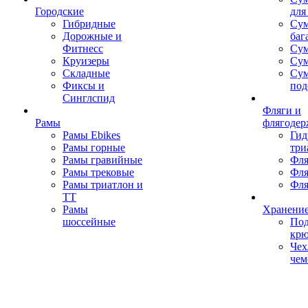
Городские
для
Гибридные
Сум
Дорожные и
баг
Фитнесс
Сум
Круизеры
Сум
Складные
Су
Фиксы и
под
Синглспид
Фляги и
Рамы
флягодер
Рамы Ebikes
Гид
Рамы горные
три
Рамы гравийные
Фля
Рамы трековые
Фля
Рамы триатлон и
Фля
ТТ
Рамы
Хранение
шоссейные
Под
кр
Чех
чем