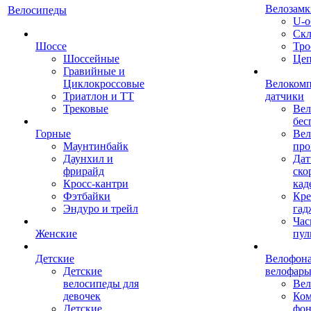
Велозамк
Велосипеды
U-о
Скл
Шоссе
Тро
Шоссейные
Це
Гравийные и
Циклокроссовые
Велоком
Триатлон и ТТ
датчики
Трековые
Вел
бес
Горные
Вел
Маунтинбайк
про
Даунхил и
Дат
фрирайд
ско
Кросс-кантри
кад
Фэтбайки
Кре
Эндуро и трейл
гад
Час
Женские
пул
Детские
Велофона
Детские
велофар
велосипеды для
Ве
девочек
Ком
Детские
фон