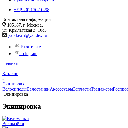
+7 (926) 156-10-98
Контактная информация
105187, г. Москва,
ул. Крылатская д. 10с3
yabike.ru@yandex.ru
Вконтакте
Telegram
Главная
-
Каталог
-
Экипировка
Велосипеды
Велостанки
Аксессуары
Запчасти
Тренажеры
Распро
-
Экипировка
Экипировка
Веломайки