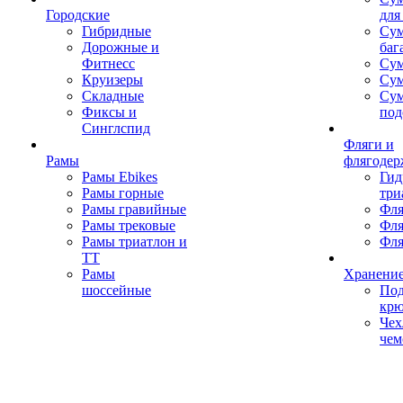
Городские
для
Гибридные
Сум
Дорожные и
баг
Фитнесс
Сум
Круизеры
Сум
Складные
Су
Фиксы и
под
Синглспид
Фляги и
Рамы
флягодер
Рамы Ebikes
Гид
Рамы горные
три
Рамы гравийные
Фля
Рамы трековые
Фля
Рамы триатлон и
Фля
ТТ
Рамы
Хранение
шоссейные
Под
кр
Чех
чем