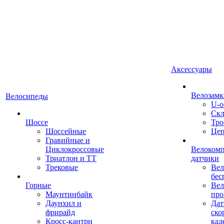
Аксессуары
Велозамк
Велосипеды
U-о
Скл
Шоссе
Тро
Шоссейные
Це
Гравийные и
Циклокроссовые
Велоком
Триатлон и ТТ
датчики
Трековые
Вел
бес
Горные
Вел
Маунтинбайк
про
Даунхил и
Дат
фрирайд
ско
Кросс-кантри
кад