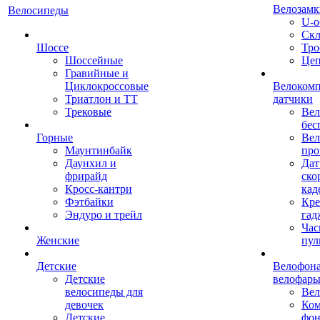
Велозамк
Велосипеды
U-о
Скл
Шоссе
Тро
Шоссейные
Це
Гравийные и
Циклокроссовые
Велоком
Триатлон и ТТ
датчики
Трековые
Вел
бес
Горные
Вел
Маунтинбайк
про
Даунхил и
Дат
фрирайд
ско
Кросс-кантри
кад
Фэтбайки
Кре
Эндуро и трейл
гад
Час
Женские
пул
Детские
Велофона
Детские
велофар
велосипеды для
Ве
девочек
Ком
Детские
фон