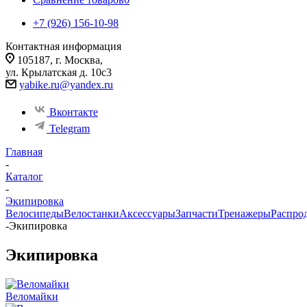
+7 (926) 156-10-98
Контактная информация
105187, г. Москва,
ул. Крылатская д. 10с3
yabike.ru@yandex.ru
Вконтакте
Telegram
Главная
-
Каталог
-
Экипировка
Велосипеды
Велостанки
Аксессуары
Запчасти
Тренажеры
Распро
-
Экипировка
Экипировка
Веломайки