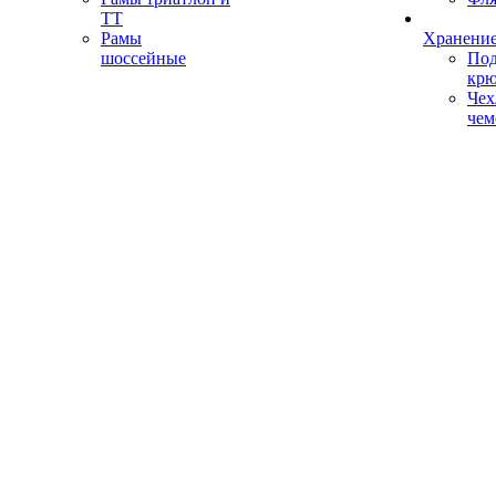
ТТ
Рамы
Хранение
шоссейные
Под
кр
Чех
чем