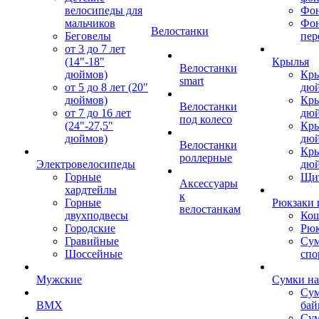
велосипеды для
Фон
мальчиков
Фо
Велостанки
Беговелы
пер
от 3 до 7 лет
(14"-18"
Крылья
Велостанки
дюймов)
Кры
smart
от 5 до 8 лет (20"
дю
дюймов)
Кры
Велостанки
от 7 до 16 лет
дю
под колесо
(24"-27,5"
Кры
дюймов)
дю
Велостанки
Кры
роллерные
Электровелосипеды
дю
Горные
Щи
Аксессуары
хардтейлы
к
Горные
Рюкзаки 
велостанкам
двухподвесы
Кош
Городские
Рюк
Гравийные
Су
Шоссейные
спо
Мужские
Сумки на
Сум
BMX
бай
Сум