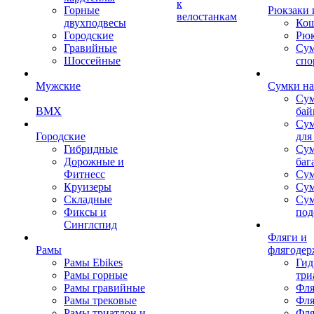
к
Горные
Рюкзаки 
велостанкам
двухподвесы
Кош
Городские
Рюк
Гравийные
Су
Шоссейные
спо
Мужские
Сумки на
Сум
BMX
бай
Сум
Городские
для
Гибридные
Сум
Дорожные и
баг
Фитнесс
Сум
Круизеры
Сум
Складные
Су
Фиксы и
под
Синглспид
Фляги и
Рамы
флягодер
Рамы Ebikes
Гид
Рамы горные
три
Рамы гравийные
Фля
Рамы трековые
Фля
Рамы триатлон и
Фля