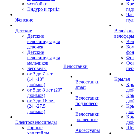
Фэтбайки
Кре
Эндуро и трейл
гад
Час
Женские
пул
Детские
Велофона
Детские
велофар
велосипеды для
Ве
девочек
Ком
Детские
фон
велосипеды для
Фон
мальчиков
Фо
Велостанки
Беговелы
пер
от 3 до 7 лет
(14"-18"
Крылья
Велостанки
дюймов)
Кры
smart
от 5 до 8 лет (20"
дю
дюймов)
Кры
Велостанки
от 7 до 16 лет
дю
под колесо
(24"-27,5"
Кры
дюймов)
дю
Велостанки
Кры
роллерные
Электровелосипеды
дю
Горные
Щи
Аксессуары
хардтейлы