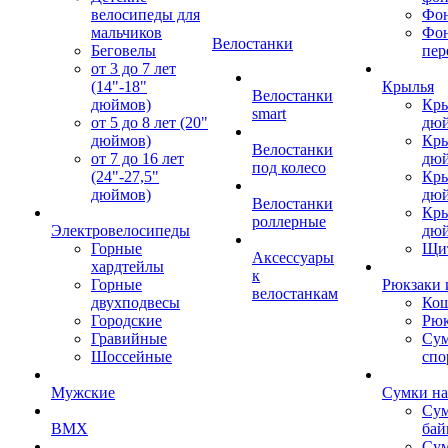
велосипеды для
Фон
мальчиков
Фо
Велостанки
Беговелы
пер
от 3 до 7 лет
(14"-18"
Крылья
Велостанки
дюймов)
Кры
smart
от 5 до 8 лет (20"
дю
дюймов)
Кры
Велостанки
от 7 до 16 лет
дю
под колесо
(24"-27,5"
Кры
дюймов)
дю
Велостанки
Кры
роллерные
Электровелосипеды
дю
Горные
Щи
Аксессуары
хардтейлы
к
Горные
Рюкзаки 
велостанкам
двухподвесы
Кош
Городские
Рюк
Гравийные
Су
Шоссейные
спо
Мужские
Сумки на
Сум
BMX
бай
Сум