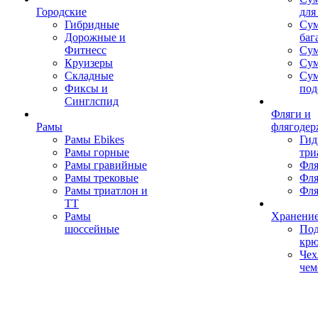
Городские
для
Гибридные
Сум
Дорожные и
баг
Фитнесс
Сум
Круизеры
Сум
Складные
Су
Фиксы и
под
Синглспид
Фляги и
Рамы
флягодер
Рамы Ebikes
Гид
Рамы горные
три
Рамы гравийные
Фля
Рамы трековые
Фля
Рамы триатлон и
Фля
ТТ
Рамы
Хранение
шоссейные
Под
кр
Чех
чем