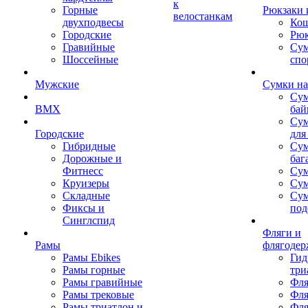
к
Горные
Рюкзаки 
велостанкам
двухподвесы
Кош
Городские
Рюк
Гравийные
Су
Шоссейные
спо
Мужские
Сумки на
Сум
BMX
бай
Сум
Городские
для
Гибридные
Сум
Дорожные и
баг
Фитнесс
Сум
Круизеры
Сум
Складные
Су
Фиксы и
под
Синглспид
Фляги и
Рамы
флягодер
Рамы Ebikes
Гид
Рамы горные
три
Рамы гравийные
Фля
Рамы трековые
Фля
Рамы триатлон и
Фля