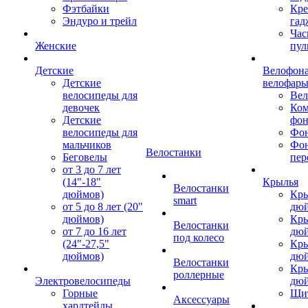
Фэтбайки
Кре
Эндуро и трейл
гад
Час
Женские
пул
Детские
Велофона
Детские
велофар
велосипеды для
Ве
девочек
Ком
Детские
фон
велосипеды для
Фон
мальчиков
Фо
Велостанки
Беговелы
пер
от 3 до 7 лет
(14"-18"
Крылья
Велостанки
дюймов)
Кры
smart
от 5 до 8 лет (20"
дю
дюймов)
Кры
Велостанки
от 7 до 16 лет
дю
под колесо
(24"-27,5"
Кры
дюймов)
дю
Велостанки
Кры
роллерные
Электровелосипеды
дю
Горные
Щи
Аксессуары
хардтейлы