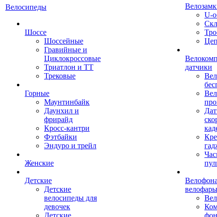
Велозамк
Велосипеды
U-о
Скл
Шоссе
Тро
Шоссейные
Це
Гравийные и
Циклокроссовые
Велоком
Триатлон и ТТ
датчики
Трековые
Вел
бес
Горные
Вел
Маунтинбайк
про
Даунхил и
Дат
фрирайд
ско
Кросс-кантри
кад
Фэтбайки
Кре
Эндуро и трейл
гад
Час
Женские
пул
Детские
Велофона
Детские
велофар
велосипеды для
Ве
девочек
Ком
Детские
фон