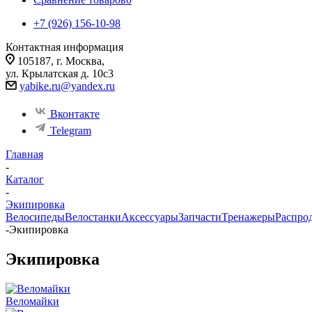
+7 (926) 156-10-98
Контактная информация
105187, г. Москва,
ул. Крылатская д. 10с3
yabike.ru@yandex.ru
Вконтакте
Telegram
Главная
-
Каталог
-
Экипировка
Велосипеды
Велостанки
Аксессуары
Запчасти
Тренажеры
Распро
-
Экипировка
Экипировка
Веломайки