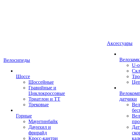
Аксессуары
Велозамк
Велосипеды
U-о
Скл
Шоссе
Тро
Шоссейные
Це
Гравийные и
Циклокроссовые
Велоком
Триатлон и ТТ
датчики
Трековые
Вел
бес
Горные
Вел
Маунтинбайк
про
Даунхил и
Дат
фрирайд
ско
Кросс-кантри
кад