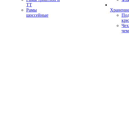
ТТ
Рамы
Хранение
шоссейные
Под
кр
Чех
чем