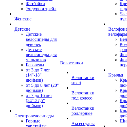
Фэтбайки
Кре
Эндуро и трейл
гад
Час
Женские
пул
Детские
Велофона
Детские
велофар
велосипеды для
Ве
девочек
Ком
Детские
фон
велосипеды для
Фон
мальчиков
Фо
Велостанки
Беговелы
пер
от 3 до 7 лет
(14"-18"
Крылья
Велостанки
дюймов)
Кры
smart
от 5 до 8 лет (20"
дю
дюймов)
Кры
Велостанки
от 7 до 16 лет
дю
под колесо
(24"-27,5"
Кры
дюймов)
дю
Велостанки
Кры
роллерные
Электровелосипеды
дю
Горные
Щи
Аксессуары
хардтейлы