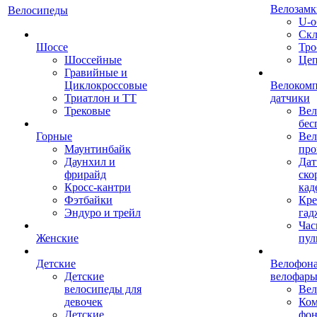
Велозамк
Велосипеды
U-о
Скл
Шоссе
Тро
Шоссейные
Це
Гравийные и
Циклокроссовые
Велоком
Триатлон и ТТ
датчики
Трековые
Вел
бес
Горные
Вел
Маунтинбайк
про
Даунхил и
Дат
фрирайд
ско
Кросс-кантри
кад
Фэтбайки
Кре
Эндуро и трейл
гад
Час
Женские
пул
Детские
Велофона
Детские
велофар
велосипеды для
Ве
девочек
Ком
Детские
фон