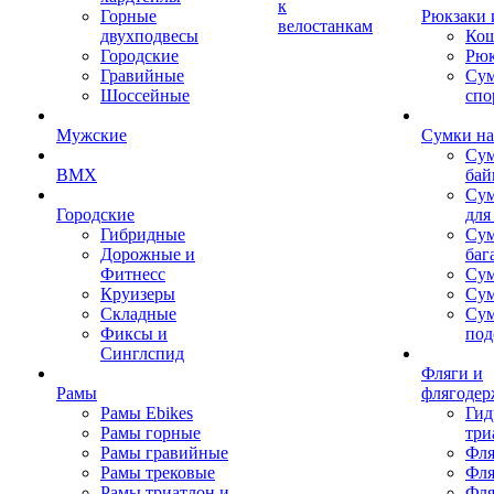
к
Горные
Рюкзаки 
велостанкам
двухподвесы
Кош
Городские
Рюк
Гравийные
Су
Шоссейные
спо
Мужские
Сумки на
Сум
BMX
бай
Сум
Городские
для
Гибридные
Сум
Дорожные и
баг
Фитнесс
Сум
Круизеры
Сум
Складные
Су
Фиксы и
под
Синглспид
Фляги и
Рамы
флягодер
Рамы Ebikes
Гид
Рамы горные
три
Рамы гравийные
Фля
Рамы трековые
Фля
Рамы триатлон и
Фля