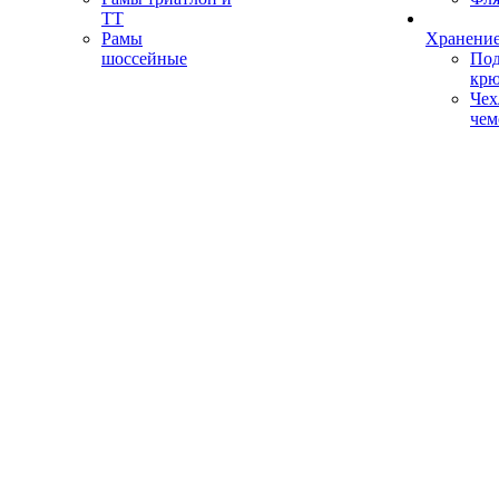
ТТ
Рамы
Хранение
шоссейные
Под
кр
Чех
чем