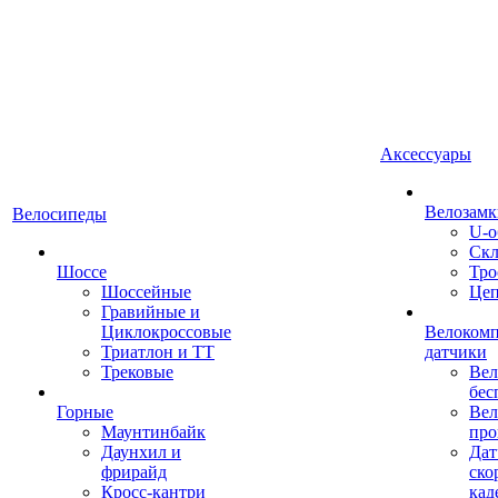
Аксессуары
Велозамк
Велосипеды
U-о
Скл
Шоссе
Тро
Шоссейные
Це
Гравийные и
Циклокроссовые
Велоком
Триатлон и ТТ
датчики
Трековые
Вел
бес
Горные
Вел
Маунтинбайк
про
Даунхил и
Дат
фрирайд
ско
Кросс-кантри
кад