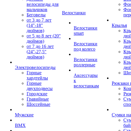
велосипеды для
Фон
мальчиков
Фо
Велостанки
Беговелы
пер
от 3 до 7 лет
(14"-18"
Крылья
Велостанки
дюймов)
Кры
smart
от 5 до 8 лет (20"
дю
дюймов)
Кры
Велостанки
от 7 до 16 лет
дю
под колесо
(24"-27,5"
Кры
дюймов)
дю
Велостанки
Кры
роллерные
Электровелосипеды
дю
Горные
Щи
Аксессуары
хардтейлы
к
Горные
Рюкзаки 
велостанкам
двухподвесы
Кош
Городские
Рюк
Гравийные
Су
Шоссейные
спо
Мужские
Сумки на
Сум
BMX
бай
Сум