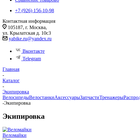
+7 (926) 156-10-98
Контактная информация
105187, г. Москва,
ул. Крылатская д. 10с3
yabike.ru@yandex.ru
Вконтакте
Telegram
Главная
-
Каталог
-
Экипировка
Велосипеды
Велостанки
Аксессуары
Запчасти
Тренажеры
Распро
-
Экипировка
Экипировка
Веломайки