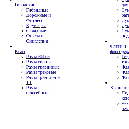
Городские
для
Гибридные
Сум
Дорожные и
баг
Фитнесс
Сум
Круизеры
Сум
Складные
Су
Фиксы и
под
Синглспид
Фляги и
Рамы
флягодер
Рамы Ebikes
Гид
Рамы горные
три
Рамы гравийные
Фля
Рамы трековые
Фля
Рамы триатлон и
Фля
ТТ
Рамы
Хранение
шоссейные
Под
кр
Чех
чем