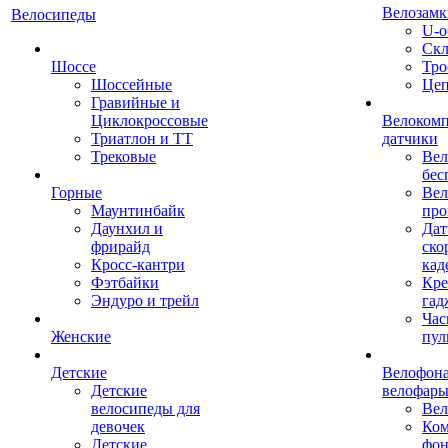
Велозамк
Велосипеды
U-о
Скл
Шоссе
Тро
Шоссейные
Це
Гравийные и
Циклокроссовые
Велоком
Триатлон и ТТ
датчики
Трековые
Вел
бес
Горные
Вел
Маунтинбайк
про
Даунхил и
Дат
фрирайд
ско
Кросс-кантри
кад
Фэтбайки
Кре
Эндуро и трейл
гад
Час
Женские
пул
Детские
Велофона
Детские
велофар
велосипеды для
Ве
девочек
Ком
Детские
фон