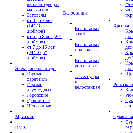
велосипеды для
Фон
мальчиков
Фо
Велостанки
Беговелы
пер
от 3 до 7 лет
(14"-18"
Крылья
Велостанки
дюймов)
Кры
smart
от 5 до 8 лет (20"
дю
дюймов)
Кры
Велостанки
от 7 до 16 лет
дю
под колесо
(24"-27,5"
Кры
дюймов)
дю
Велостанки
Кры
роллерные
Электровелосипеды
дю
Горные
Щи
Аксессуары
хардтейлы
к
Горные
Рюкзаки 
велостанкам
двухподвесы
Кош
Городские
Рюк
Гравийные
Су
Шоссейные
спо
Мужские
Сумки на
Сум
BMX
бай
Сум