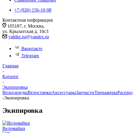
+7 (926) 156-10-98
Контактная информация
105187, г. Москва,
ул. Крылатская д. 10с3
yabike.ru@yandex.ru
Вконтакте
Telegram
Главная
-
Каталог
-
Экипировка
Велосипеды
Велостанки
Аксессуары
Запчасти
Тренажеры
Распро
-
Экипировка
Экипировка
Веломайки