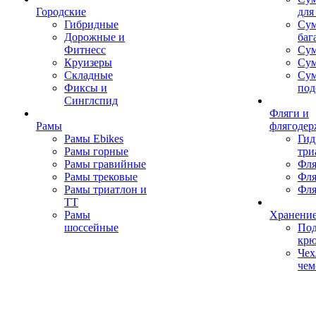
Городские
для
Гибридные
Сум
Дорожные и
баг
Фитнесс
Сум
Круизеры
Сум
Складные
Су
Фиксы и
под
Синглспид
Фляги и
Рамы
флягодер
Рамы Ebikes
Гид
Рамы горные
три
Рамы гравийные
Фля
Рамы трековые
Фля
Рамы триатлон и
Фля
ТТ
Рамы
Хранение
шоссейные
Под
кр
Чех
чем