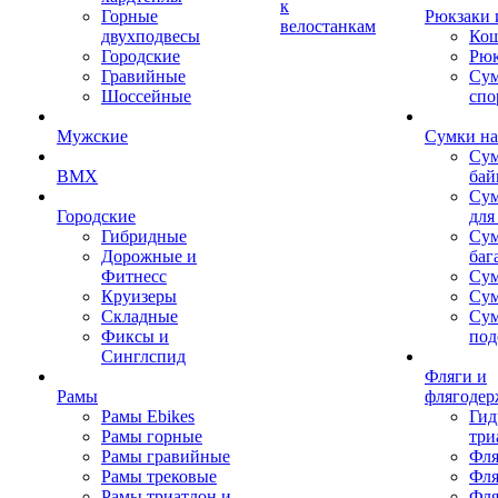
к
Горные
Рюкзаки 
велостанкам
двухподвесы
Кош
Городские
Рюк
Гравийные
Су
Шоссейные
спо
Мужские
Сумки на
Сум
BMX
бай
Сум
Городские
для
Гибридные
Сум
Дорожные и
баг
Фитнесс
Сум
Круизеры
Сум
Складные
Су
Фиксы и
под
Синглспид
Фляги и
Рамы
флягодер
Рамы Ebikes
Гид
Рамы горные
три
Рамы гравийные
Фля
Рамы трековые
Фля
Рамы триатлон и
Фля