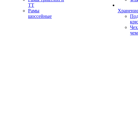
ТТ
Рамы
Хранение
шоссейные
Под
кр
Чех
чем