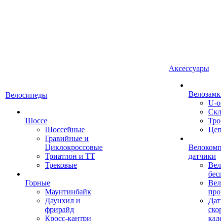
Аксессуары
Велозамк
Велосипеды
U-о
Скл
Шоссе
Тро
Шоссейные
Це
Гравийные и
Циклокроссовые
Велоком
Триатлон и ТТ
датчики
Трековые
Вел
бес
Горные
Вел
Маунтинбайк
про
Даунхил и
Дат
фрирайд
ско
Кросс-кантри
кад