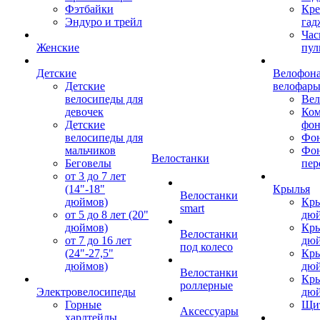
Фэтбайки
Кре
Эндуро и трейл
гад
Час
Женские
пул
Детские
Велофона
Детские
велофар
велосипеды для
Ве
девочек
Ком
Детские
фон
велосипеды для
Фон
мальчиков
Фо
Велостанки
Беговелы
пер
от 3 до 7 лет
(14"-18"
Крылья
Велостанки
дюймов)
Кры
smart
от 5 до 8 лет (20"
дю
дюймов)
Кры
Велостанки
от 7 до 16 лет
дю
под колесо
(24"-27,5"
Кры
дюймов)
дю
Велостанки
Кры
роллерные
Электровелосипеды
дю
Горные
Щи
Аксессуары
хардтейлы