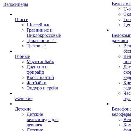
Велозамк
Велосипеды
U-о
Скл
Шоссе
Тро
Шоссейные
Це
Гравийные и
Циклокроссовые
Велоком
Триатлон и ТТ
датчики
Трековые
Вел
бес
Горные
Вел
Маунтинбайк
про
Даунхил и
Дат
фрирайд
ско
Кросс-кантри
кад
Фэтбайки
Кре
Эндуро и трейл
гад
Час
Женские
пул
Детские
Велофона
Детские
велофар
велосипеды для
Ве
девочек
Ком
Детские
фон