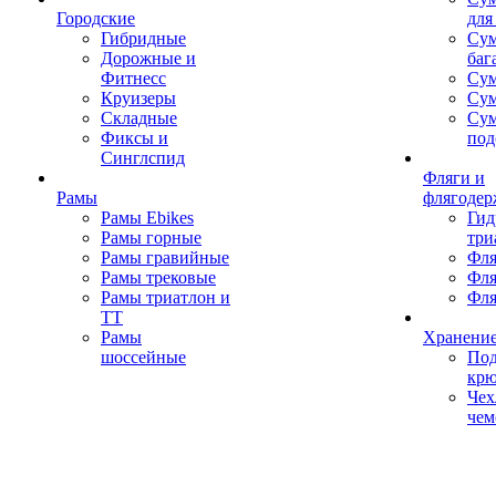
Городские
для
Гибридные
Сум
Дорожные и
баг
Фитнесс
Сум
Круизеры
Сум
Складные
Су
Фиксы и
под
Синглспид
Фляги и
Рамы
флягодер
Рамы Ebikes
Гид
Рамы горные
три
Рамы гравийные
Фля
Рамы трековые
Фля
Рамы триатлон и
Фля
ТТ
Рамы
Хранение
шоссейные
Под
кр
Чех
чем