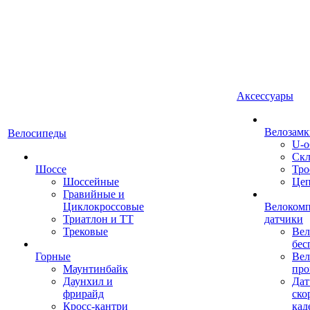
Аксессуары
Велозамк
Велосипеды
U-о
Скл
Шоссе
Тро
Шоссейные
Це
Гравийные и
Циклокроссовые
Велоком
Триатлон и ТТ
датчики
Трековые
Вел
бес
Горные
Вел
Маунтинбайк
про
Даунхил и
Дат
фрирайд
ско
Кросс-кантри
кад