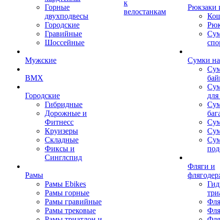
к
Горные
Рюкзаки 
велостанкам
двухподвесы
Кош
Городские
Рюк
Гравийные
Су
Шоссейные
спо
Мужские
Сумки на
Сум
BMX
бай
Сум
Городские
для
Гибридные
Сум
Дорожные и
баг
Фитнесс
Сум
Круизеры
Сум
Складные
Су
Фиксы и
под
Синглспид
Фляги и
Рамы
флягодер
Рамы Ebikes
Гид
Рамы горные
три
Рамы гравийные
Фля
Рамы трековые
Фля
Рамы триатлон и
Фля