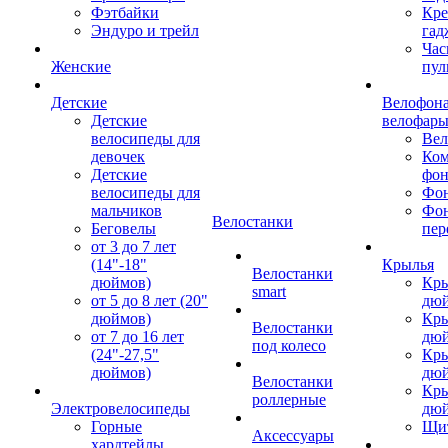
Фэтбайки
Кре
Эндуро и трейл
гад
Час
Женские
пул
Детские
Велофона
Детские
велофар
велосипеды для
Ве
девочек
Ком
Детские
фон
велосипеды для
Фон
мальчиков
Фо
Велостанки
Беговелы
пер
от 3 до 7 лет
(14"-18"
Крылья
Велостанки
дюймов)
Кры
smart
от 5 до 8 лет (20"
дю
дюймов)
Кры
Велостанки
от 7 до 16 лет
дю
под колесо
(24"-27,5"
Кры
дюймов)
дю
Велостанки
Кры
роллерные
Электровелосипеды
дю
Горные
Щи
Аксессуары
хардтейлы