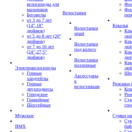
велосипеды для
Фон
мальчиков
Фо
Велостанки
Беговелы
пер
от 3 до 7 лет
(14"-18"
Крылья
Велостанки
дюймов)
Кры
smart
от 5 до 8 лет (20"
дю
дюймов)
Кры
Велостанки
от 7 до 16 лет
дю
под колесо
(24"-27,5"
Кры
дюймов)
дю
Велостанки
Кры
роллерные
Электровелосипеды
дю
Горные
Щи
Аксессуары
хардтейлы
к
Горные
Рюкзаки 
велостанкам
двухподвесы
Кош
Городские
Рюк
Гравийные
Су
Шоссейные
спо
Мужские
Сумки на
Сум
BMX
бай
Сум