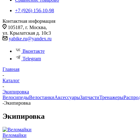
+7 (926) 156-10-98
Контактная информация
105187, г. Москва,
ул. Крылатская д. 10с3
yabike.ru@yandex.ru
Вконтакте
Telegram
Главная
-
Каталог
-
Экипировка
Велосипеды
Велостанки
Аксессуары
Запчасти
Тренажеры
Распро
-
Экипировка
Экипировка
Веломайки