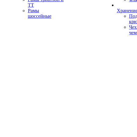
ТТ
Рамы
Хранение
шоссейные
Под
кр
Чех
чем