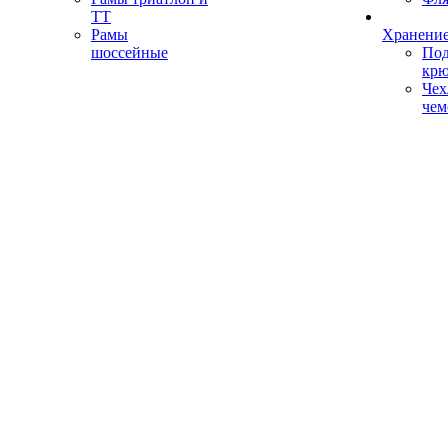
ТТ
Рамы
Хранение
шоссейные
Под
кр
Чех
чем