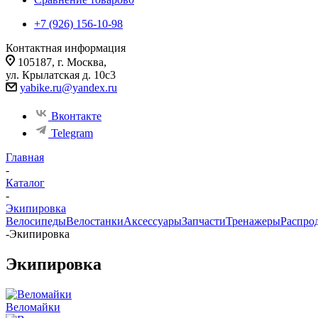
+7 (926) 156-10-98
Контактная информация
105187, г. Москва,
ул. Крылатская д. 10с3
yabike.ru@yandex.ru
Вконтакте
Telegram
Главная
-
Каталог
-
Экипировка
Велосипеды
Велостанки
Аксессуары
Запчасти
Тренажеры
Распро
-
Экипировка
Экипировка
Веломайки