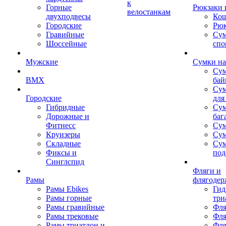
к
Горные
Рюкзаки 
велостанкам
двухподвесы
Кош
Городские
Рюк
Гравийные
Су
Шоссейные
спо
Мужские
Сумки на
Сум
BMX
бай
Сум
Городские
для
Гибридные
Сум
Дорожные и
баг
Фитнесс
Сум
Круизеры
Сум
Складные
Су
Фиксы и
под
Синглспид
Фляги и
Рамы
флягодер
Рамы Ebikes
Гид
Рамы горные
три
Рамы гравийные
Фля
Рамы трековые
Фля
Рамы триатлон и
Фля