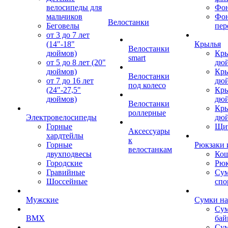
велосипеды для
Фон
мальчиков
Фо
Велостанки
Беговелы
пер
от 3 до 7 лет
(14"-18"
Крылья
Велостанки
дюймов)
Кры
smart
от 5 до 8 лет (20"
дю
дюймов)
Кры
Велостанки
от 7 до 16 лет
дю
под колесо
(24"-27,5"
Кры
дюймов)
дю
Велостанки
Кры
роллерные
Электровелосипеды
дю
Горные
Щи
Аксессуары
хардтейлы
к
Горные
Рюкзаки 
велостанкам
двухподвесы
Кош
Городские
Рюк
Гравийные
Су
Шоссейные
спо
Мужские
Сумки на
Сум
BMX
бай
Сум