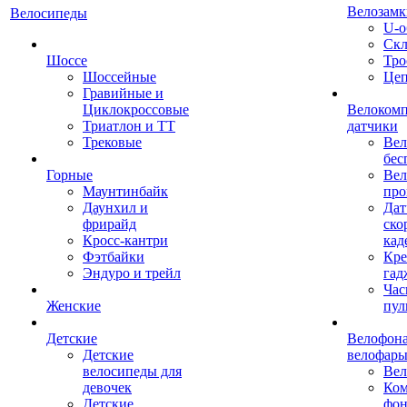
Велозамк
Велосипеды
U-о
Скл
Шоссе
Тро
Шоссейные
Це
Гравийные и
Циклокроссовые
Велоком
Триатлон и ТТ
датчики
Трековые
Вел
бес
Горные
Вел
Маунтинбайк
про
Даунхил и
Дат
фрирайд
ско
Кросс-кантри
кад
Фэтбайки
Кре
Эндуро и трейл
гад
Час
Женские
пул
Детские
Велофона
Детские
велофар
велосипеды для
Ве
девочек
Ком
Детские
фон