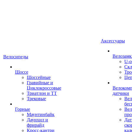
Аксессуары
Велозамк
Велосипеды
U-о
Скл
Шоссе
Тро
Шоссейные
Це
Гравийные и
Циклокроссовые
Велоком
Триатлон и ТТ
датчики
Трековые
Вел
бес
Горные
Вел
Маунтинбайк
про
Даунхил и
Дат
фрирайд
ско
Кросс-кантри
кад