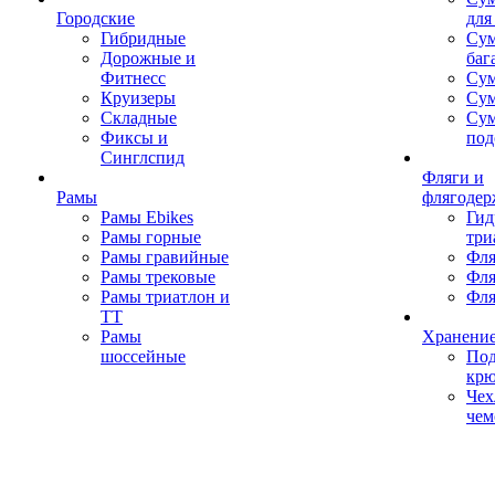
Городские
для
Гибридные
Сум
Дорожные и
баг
Фитнесс
Сум
Круизеры
Сум
Складные
Су
Фиксы и
под
Синглспид
Фляги и
Рамы
флягодер
Рамы Ebikes
Гид
Рамы горные
три
Рамы гравийные
Фля
Рамы трековые
Фля
Рамы триатлон и
Фля
ТТ
Рамы
Хранение
шоссейные
Под
кр
Чех
чем