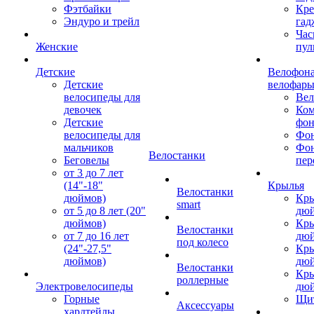
Фэтбайки
Кре
Эндуро и трейл
гад
Час
Женские
пул
Детские
Велофона
Детские
велофар
велосипеды для
Ве
девочек
Ком
Детские
фон
велосипеды для
Фон
мальчиков
Фо
Велостанки
Беговелы
пер
от 3 до 7 лет
(14"-18"
Крылья
Велостанки
дюймов)
Кры
smart
от 5 до 8 лет (20"
дю
дюймов)
Кры
Велостанки
от 7 до 16 лет
дю
под колесо
(24"-27,5"
Кры
дюймов)
дю
Велостанки
Кры
роллерные
Электровелосипеды
дю
Горные
Щи
Аксессуары
хардтейлы