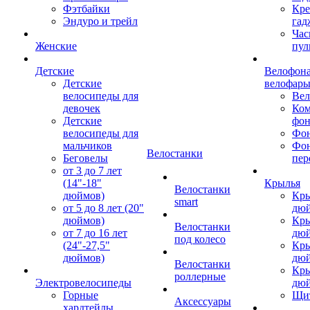
Фэтбайки
Кре
Эндуро и трейл
гад
Час
Женские
пул
Детские
Велофона
Детские
велофар
велосипеды для
Ве
девочек
Ком
Детские
фон
велосипеды для
Фон
мальчиков
Фо
Велостанки
Беговелы
пер
от 3 до 7 лет
(14"-18"
Крылья
Велостанки
дюймов)
Кры
smart
от 5 до 8 лет (20"
дю
дюймов)
Кры
Велостанки
от 7 до 16 лет
дю
под колесо
(24"-27,5"
Кры
дюймов)
дю
Велостанки
Кры
роллерные
Электровелосипеды
дю
Горные
Щи
Аксессуары
хардтейлы