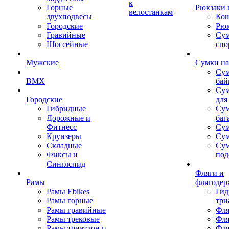
к
Горные
Рюкзаки 
велостанкам
двухподвесы
Кош
Городские
Рюк
Гравийные
Су
Шоссейные
спо
Мужские
Сумки на
Сум
BMX
бай
Сум
Городские
для
Гибридные
Сум
Дорожные и
баг
Фитнесс
Сум
Круизеры
Сум
Складные
Су
Фиксы и
под
Синглспид
Фляги и
Рамы
флягодер
Рамы Ebikes
Гид
Рамы горные
три
Рамы гравийные
Фля
Рамы трековые
Фля
Рамы триатлон и
Фля