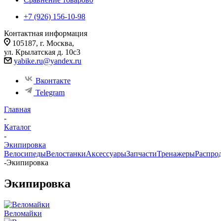
+7 (926) 156-10-98
Контактная информация
105187, г. Москва,
ул. Крылатская д. 10с3
yabike.ru@yandex.ru
Вконтакте
Telegram
Главная
-
Каталог
-
Экипировка
Велосипеды
Велостанки
Аксессуары
Запчасти
Тренажеры
Распро
-
Экипировка
Экипировка
Веломайки