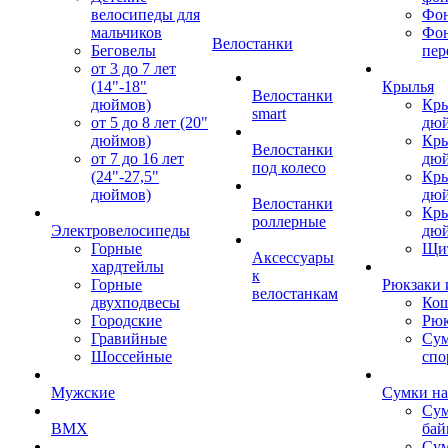
велосипеды для
Фон
мальчиков
Фо
Велостанки
Беговелы
пер
от 3 до 7 лет
(14"-18"
Крылья
Велостанки
дюймов)
Кры
smart
от 5 до 8 лет (20"
дю
дюймов)
Кры
Велостанки
от 7 до 16 лет
дю
под колесо
(24"-27,5"
Кры
дюймов)
дю
Велостанки
Кры
роллерные
Электровелосипеды
дю
Горные
Щи
Аксессуары
хардтейлы
к
Горные
Рюкзаки 
велостанкам
двухподвесы
Кош
Городские
Рюк
Гравийные
Су
Шоссейные
спо
Мужские
Сумки на
Сум
BMX
бай
Сум