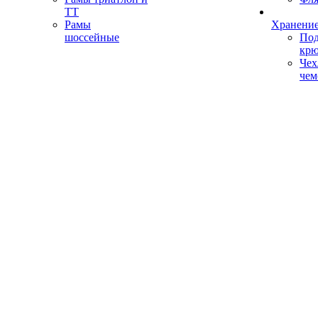
ТТ
Рамы
Хранение
шоссейные
Под
кр
Чех
чем