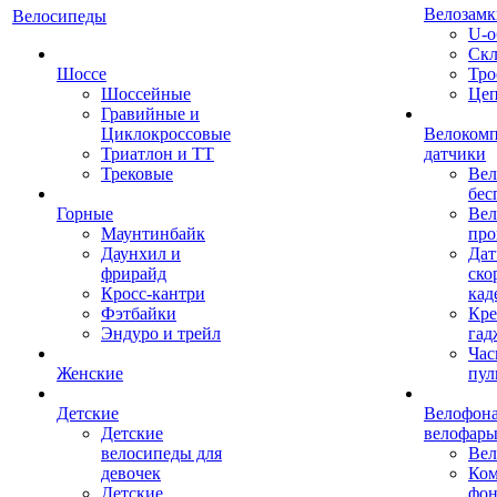
Велозамк
Велосипеды
U-о
Скл
Шоссе
Тро
Шоссейные
Це
Гравийные и
Циклокроссовые
Велоком
Триатлон и ТТ
датчики
Трековые
Вел
бес
Горные
Вел
Маунтинбайк
про
Даунхил и
Дат
фрирайд
ско
Кросс-кантри
кад
Фэтбайки
Кре
Эндуро и трейл
гад
Час
Женские
пул
Детские
Велофона
Детские
велофар
велосипеды для
Ве
девочек
Ком
Детские
фон