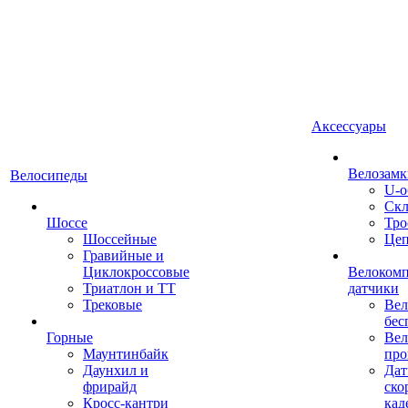
Аксессуары
Велозамк
Велосипеды
U-о
Скл
Шоссе
Тро
Шоссейные
Це
Гравийные и
Циклокроссовые
Велоком
Триатлон и ТТ
датчики
Трековые
Вел
бес
Горные
Вел
Маунтинбайк
про
Даунхил и
Дат
фрирайд
ско
Кросс-кантри
кад