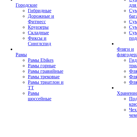
Городские
для
Гибридные
Сум
Дорожные и
баг
Фитнесс
Сум
Круизеры
Сум
Складные
Су
Фиксы и
под
Синглспид
Фляги и
Рамы
флягодер
Рамы Ebikes
Гид
Рамы горные
три
Рамы гравийные
Фля
Рамы трековые
Фля
Рамы триатлон и
Фля
ТТ
Рамы
Хранение
шоссейные
Под
кр
Чех
чем