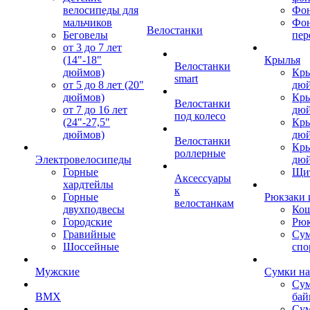
велосипеды для
Фон
мальчиков
Фо
Велостанки
Беговелы
пер
от 3 до 7 лет
(14"-18"
Крылья
Велостанки
дюймов)
Кры
smart
от 5 до 8 лет (20"
дю
дюймов)
Кры
Велостанки
от 7 до 16 лет
дю
под колесо
(24"-27,5"
Кры
дюймов)
дю
Велостанки
Кры
роллерные
Электровелосипеды
дю
Горные
Щи
Аксессуары
хардтейлы
к
Горные
Рюкзаки 
велостанкам
двухподвесы
Кош
Городские
Рюк
Гравийные
Су
Шоссейные
спо
Мужские
Сумки на
Сум
BMX
бай
Сум