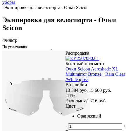
уборы
-
Экипировка для велоспорта - Очки Scicon
Экипировка для велоспорта - Очки
Scicon
Фильтр
По умолчанию
Распродажа
Быстрый просмотр
Очки Scicon Aeroshade XL
Multimirror Bronze +Rain Clear
/White gloss
В наличии
13 884
руб.
15 600
руб.
-
11
%
Экономия
1 716
руб.
Цвет
Оранжевый
-
+