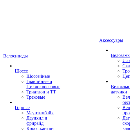
Аксессуары
Велозамк
Велосипеды
U-о
Скл
Шоссе
Тро
Шоссейные
Це
Гравийные и
Циклокроссовые
Велоком
Триатлон и ТТ
датчики
Трековые
Вел
бес
Горные
Вел
Маунтинбайк
про
Даунхил и
Дат
фрирайд
ско
Кросс-кантри
кад