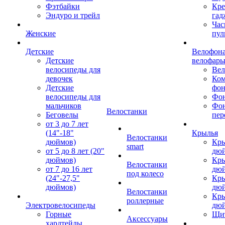
Фэтбайки
Кре
Эндуро и трейл
гад
Час
Женские
пул
Детские
Велофона
Детские
велофар
велосипеды для
Ве
девочек
Ком
Детские
фон
велосипеды для
Фон
мальчиков
Фо
Велостанки
Беговелы
пер
от 3 до 7 лет
(14"-18"
Крылья
Велостанки
дюймов)
Кры
smart
от 5 до 8 лет (20"
дю
дюймов)
Кры
Велостанки
от 7 до 16 лет
дю
под колесо
(24"-27,5"
Кры
дюймов)
дю
Велостанки
Кры
роллерные
Электровелосипеды
дю
Горные
Щи
Аксессуары
хардтейлы