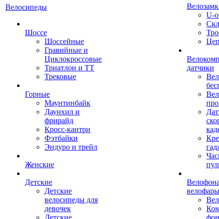
Велозамк
Велосипеды
U-о
Скл
Шоссе
Тро
Шоссейные
Це
Гравийные и
Циклокроссовые
Велоком
Триатлон и ТТ
датчики
Трековые
Вел
бес
Горные
Вел
Маунтинбайк
про
Даунхил и
Дат
фрирайд
ско
Кросс-кантри
кад
Фэтбайки
Кре
Эндуро и трейл
гад
Час
Женские
пул
Детские
Велофона
Детские
велофар
велосипеды для
Ве
девочек
Ком
Детские
фон