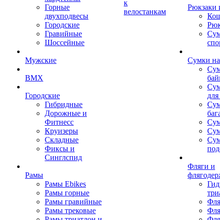
к
Горные
Рюкзаки 
велостанкам
двухподвесы
Кош
Городские
Рюк
Гравийные
Су
Шоссейные
спо
Мужские
Сумки на
Сум
BMX
бай
Сум
Городские
для
Гибридные
Сум
Дорожные и
баг
Фитнесс
Сум
Круизеры
Сум
Складные
Су
Фиксы и
под
Синглспид
Фляги и
Рамы
флягодер
Рамы Ebikes
Гид
Рамы горные
три
Рамы гравийные
Фля
Рамы трековые
Фля
Рамы триатлон и
Фля