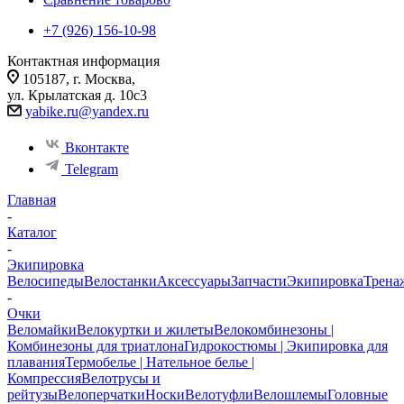
+7 (926) 156-10-98
Контактная информация
105187, г. Москва,
ул. Крылатская д. 10с3
yabike.ru@yandex.ru
Вконтакте
Telegram
Главная
-
Каталог
-
Экипировка
Велосипеды
Велостанки
Аксессуары
Запчасти
Экипировка
Трена
-
Очки
Веломайки
Велокуртки и жилеты
Велокомбинезоны |
Комбинезоны для триатлона
Гидрокостюмы | Экипировка для
плавания
Термобелье | Нательное белье |
Компрессия
Велотрусы и
рейтузы
Велоперчатки
Носки
Велотуфли
Велошлемы
Головные