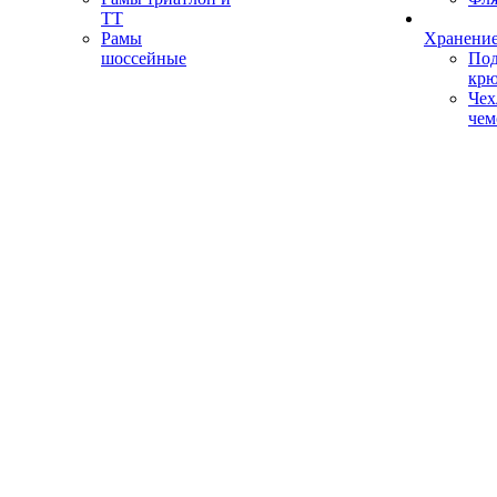
ТТ
Рамы
Хранение
шоссейные
Под
кр
Чех
чем