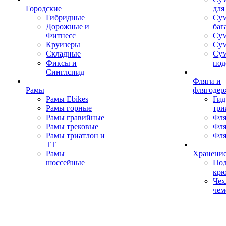
Городские
для
Гибридные
Сум
Дорожные и
баг
Фитнесс
Сум
Круизеры
Сум
Складные
Су
Фиксы и
под
Синглспид
Фляги и
Рамы
флягодер
Рамы Ebikes
Гид
Рамы горные
три
Рамы гравийные
Фля
Рамы трековые
Фля
Рамы триатлон и
Фля
ТТ
Рамы
Хранение
шоссейные
Под
кр
Чех
чем