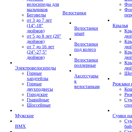
велосипеды для
Фон
мальчиков
Фо
Велостанки
Беговелы
пер
от 3 до 7 лет
(14"-18"
Крылья
Велостанки
дюймов)
Кры
smart
от 5 до 8 лет (20"
дю
дюймов)
Кры
Велостанки
от 7 до 16 лет
дю
под колесо
(24"-27,5"
Кры
дюймов)
дю
Велостанки
Кры
роллерные
Электровелосипеды
дю
Горные
Щи
Аксессуары
хардтейлы
к
Горные
Рюкзаки 
велостанкам
двухподвесы
Кош
Городские
Рюк
Гравийные
Су
Шоссейные
спо
Мужские
Сумки на
Сум
BMX
бай
Сум