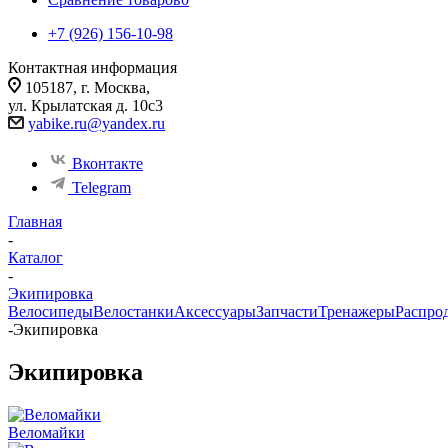
+7 (926) 156-10-98
Контактная информация
105187, г. Москва,
ул. Крылатская д. 10с3
yabike.ru@yandex.ru
Вконтакте
Telegram
Главная
-
Каталог
-
Экипировка
Велосипеды
Велостанки
Аксессуары
Запчасти
Тренажеры
Распро
-
Экипировка
Экипировка
Веломайки