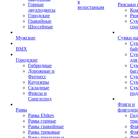
к
Горные
Рюкзаки 
велостанкам
двухподвесы
Кош
Городские
Рюк
Гравийные
Су
Шоссейные
спо
Мужские
Сумки на
Сум
BMX
бай
Сум
Городские
для
Гибридные
Сум
Дорожные и
баг
Фитнесс
Сум
Круизеры
Сум
Складные
Су
Фиксы и
под
Синглспид
Фляги и
Рамы
флягодер
Рамы Ebikes
Гид
Рамы горные
три
Рамы гравийные
Фля
Рамы трековые
Фля
Рамы триатлон и
Фля