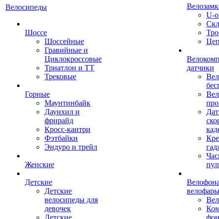
Велозамк
Велосипеды
U-о
Скл
Шоссе
Тро
Шоссейные
Це
Гравийные и
Циклокроссовые
Велоком
Триатлон и ТТ
датчики
Трековые
Вел
бес
Горные
Вел
Маунтинбайк
про
Даунхил и
Дат
фрирайд
ско
Кросс-кантри
кад
Фэтбайки
Кре
Эндуро и трейл
гад
Час
Женские
пул
Детские
Велофона
Детские
велофар
велосипеды для
Ве
девочек
Ком
Детские
фон