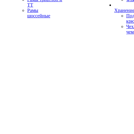
ТТ
Рамы
Хранение
шоссейные
Под
кр
Чех
чем