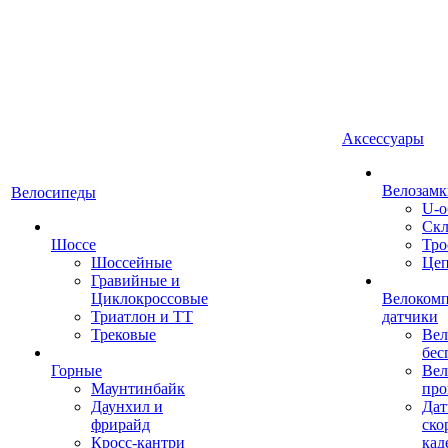
Аксессуары
Велозамк
Велосипеды
U-о
Скл
Шоссе
Тро
Шоссейные
Це
Гравийные и
Циклокроссовые
Велоком
Триатлон и ТТ
датчики
Трековые
Вел
бес
Горные
Вел
Маунтинбайк
про
Даунхил и
Дат
фрирайд
ско
Кросс-кантри
кад