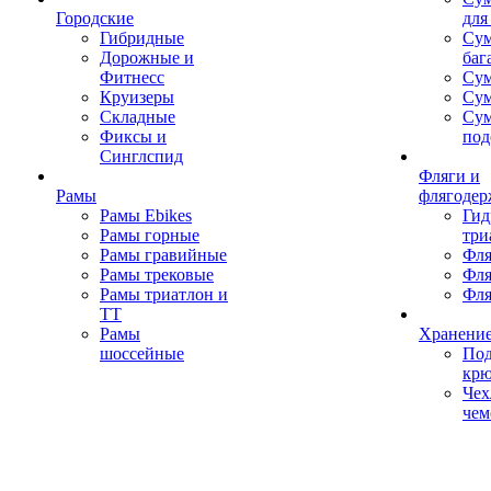
Городские
для
Гибридные
Сум
Дорожные и
баг
Фитнесс
Сум
Круизеры
Сум
Складные
Су
Фиксы и
под
Синглспид
Фляги и
Рамы
флягодер
Рамы Ebikes
Гид
Рамы горные
три
Рамы гравийные
Фля
Рамы трековые
Фля
Рамы триатлон и
Фля
ТТ
Рамы
Хранение
шоссейные
Под
кр
Чех
чем