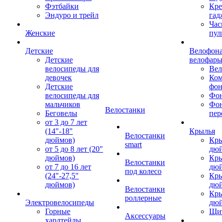
Фэтбайки
Кре
Эндуро и трейл
гад
Час
Женские
пул
Детские
Велофона
Детские
велофар
велосипеды для
Ве
девочек
Ком
Детские
фон
велосипеды для
Фон
мальчиков
Фо
Велостанки
Беговелы
пер
от 3 до 7 лет
(14"-18"
Крылья
Велостанки
дюймов)
Кры
smart
от 5 до 8 лет (20"
дю
дюймов)
Кры
Велостанки
от 7 до 16 лет
дю
под колесо
(24"-27,5"
Кры
дюймов)
дю
Велостанки
Кры
роллерные
Электровелосипеды
дю
Горные
Щи
Аксессуары
хардтейлы