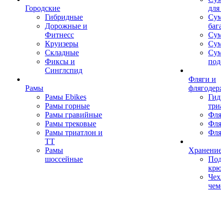
Городские
для
Гибридные
Сум
Дорожные и
баг
Фитнесс
Сум
Круизеры
Сум
Складные
Су
Фиксы и
под
Синглспид
Фляги и
Рамы
флягодер
Рамы Ebikes
Гид
Рамы горные
три
Рамы гравийные
Фля
Рамы трековые
Фля
Рамы триатлон и
Фля
ТТ
Рамы
Хранение
шоссейные
Под
кр
Чех
чем