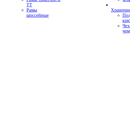
ТТ
Рамы
Хранение
шоссейные
Под
кр
Чех
чем