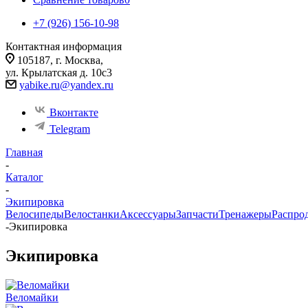
+7 (926) 156-10-98
Контактная информация
105187, г. Москва,
ул. Крылатская д. 10с3
yabike.ru@yandex.ru
Вконтакте
Telegram
Главная
-
Каталог
-
Экипировка
Велосипеды
Велостанки
Аксессуары
Запчасти
Тренажеры
Распро
-
Экипировка
Экипировка
Веломайки