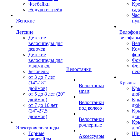
Фэтбайки
Кре
Эндуро и трейл
гад
Час
Женские
пул
Детские
Велофона
Детские
велофар
велосипеды для
Ве
девочек
Ком
Детские
фон
велосипеды для
Фон
мальчиков
Фо
Велостанки
Беговелы
пер
от 3 до 7 лет
(14"-18"
Крылья
Велостанки
дюймов)
Кры
smart
от 5 до 8 лет (20"
дю
дюймов)
Кры
Велостанки
от 7 до 16 лет
дю
под колесо
(24"-27,5"
Кры
дюймов)
дю
Велостанки
Кры
роллерные
Электровелосипеды
дю
Горные
Щи
Аксессуары
хардтейлы