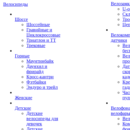
Велозамк
Велосипеды
U-о
Скл
Шоссе
Тро
Шоссейные
Це
Гравийные и
Циклокроссовые
Велоком
Триатлон и ТТ
датчики
Трековые
Вел
бес
Горные
Вел
Маунтинбайк
про
Даунхил и
Дат
фрирайд
ско
Кросс-кантри
кад
Фэтбайки
Кре
Эндуро и трейл
гад
Час
Женские
пул
Детские
Велофона
Детские
велофар
велосипеды для
Ве
девочек
Ком
Детские
фон