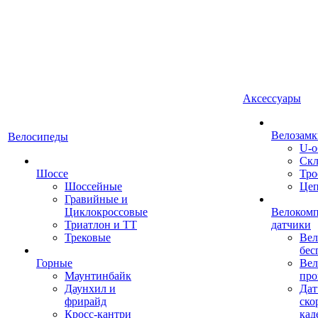
Аксессуары
Велозамк
Велосипеды
U-о
Скл
Шоссе
Тро
Шоссейные
Це
Гравийные и
Циклокроссовые
Велоком
Триатлон и ТТ
датчики
Трековые
Вел
бес
Горные
Вел
Маунтинбайк
про
Даунхил и
Дат
фрирайд
ско
Кросс-кантри
кад