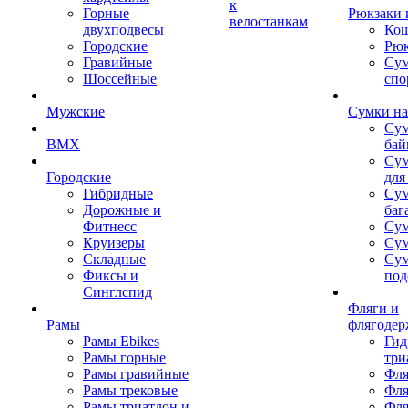
к
Горные
Рюкзаки 
велостанкам
двухподвесы
Кош
Городские
Рюк
Гравийные
Су
Шоссейные
спо
Мужские
Сумки на
Сум
BMX
бай
Сум
Городские
для
Гибридные
Сум
Дорожные и
баг
Фитнесс
Сум
Круизеры
Сум
Складные
Су
Фиксы и
под
Синглспид
Фляги и
Рамы
флягодер
Рамы Ebikes
Гид
Рамы горные
три
Рамы гравийные
Фля
Рамы трековые
Фля
Рамы триатлон и
Фля