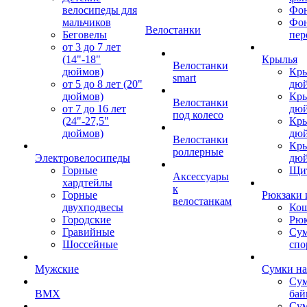
велосипеды для
Фон
мальчиков
Фо
Велостанки
Беговелы
пер
от 3 до 7 лет
(14"-18"
Крылья
Велостанки
дюймов)
Кры
smart
от 5 до 8 лет (20"
дю
дюймов)
Кры
Велостанки
от 7 до 16 лет
дю
под колесо
(24"-27,5"
Кры
дюймов)
дю
Велостанки
Кры
роллерные
Электровелосипеды
дю
Горные
Щи
Аксессуары
хардтейлы
к
Горные
Рюкзаки 
велостанкам
двухподвесы
Кош
Городские
Рюк
Гравийные
Су
Шоссейные
спо
Мужские
Сумки на
Сум
BMX
бай
Сум