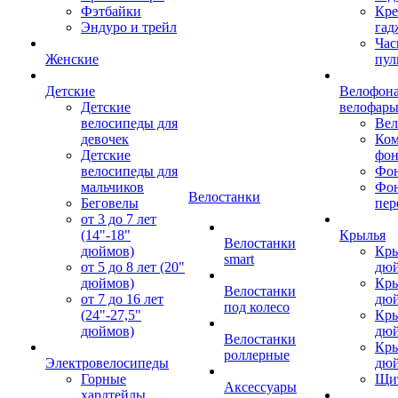
Фэтбайки
Кре
Эндуро и трейл
гад
Час
Женские
пул
Детские
Велофона
Детские
велофар
велосипеды для
Ве
девочек
Ком
Детские
фон
велосипеды для
Фон
мальчиков
Фо
Велостанки
Беговелы
пер
от 3 до 7 лет
(14"-18"
Крылья
Велостанки
дюймов)
Кры
smart
от 5 до 8 лет (20"
дю
дюймов)
Кры
Велостанки
от 7 до 16 лет
дю
под колесо
(24"-27,5"
Кры
дюймов)
дю
Велостанки
Кры
роллерные
Электровелосипеды
дю
Горные
Щи
Аксессуары
хардтейлы