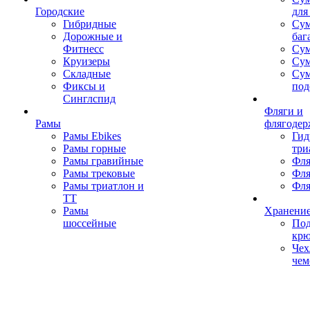
Городские
для
Гибридные
Сум
Дорожные и
баг
Фитнесс
Сум
Круизеры
Сум
Складные
Су
Фиксы и
под
Синглспид
Фляги и
Рамы
флягодер
Рамы Ebikes
Гид
Рамы горные
три
Рамы гравийные
Фля
Рамы трековые
Фля
Рамы триатлон и
Фля
ТТ
Рамы
Хранение
шоссейные
Под
кр
Чех
чем