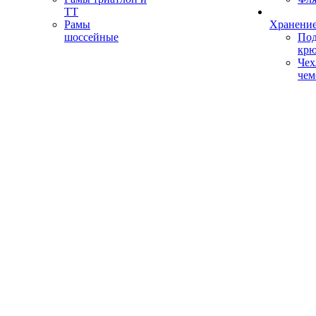
ТТ
Рамы
Хранение
шоссейные
Под
кр
Чех
чем