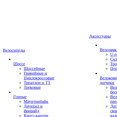
Аксессуары
Велозамк
Велосипеды
U-о
Скл
Шоссе
Тро
Шоссейные
Це
Гравийные и
Циклокроссовые
Велоком
Триатлон и ТТ
датчики
Трековые
Вел
бес
Горные
Вел
Маунтинбайк
про
Даунхил и
Дат
фрирайд
ско
Кросс-кантри
кад