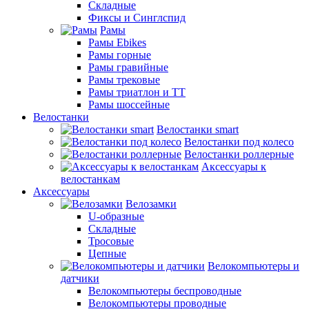
Складные
Фиксы и Синглспид
Рамы
Рамы Ebikes
Рамы горные
Рамы гравийные
Рамы трековые
Рамы триатлон и ТТ
Рамы шоссейные
Велостанки
Велостанки smart
Велостанки под колесо
Велостанки роллерные
Аксессуары к
велостанкам
Аксессуары
Велозамки
U-образные
Складные
Тросовые
Цепные
Велокомпьютеры и
датчики
Велокомпьютеры беспроводные
Велокомпьютеры проводные