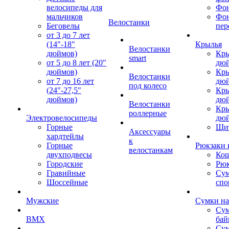
велосипеды для
Фон
мальчиков
Фо
Велостанки
Беговелы
пер
от 3 до 7 лет
(14"-18"
Крылья
Велостанки
дюймов)
Кры
smart
от 5 до 8 лет (20"
дю
дюймов)
Кры
Велостанки
от 7 до 16 лет
дю
под колесо
(24"-27,5"
Кры
дюймов)
дю
Велостанки
Кры
роллерные
Электровелосипеды
дю
Горные
Щи
Аксессуары
хардтейлы
к
Горные
Рюкзаки 
велостанкам
двухподвесы
Кош
Городские
Рюк
Гравийные
Су
Шоссейные
спо
Мужские
Сумки на
Сум
BMX
бай
Сум