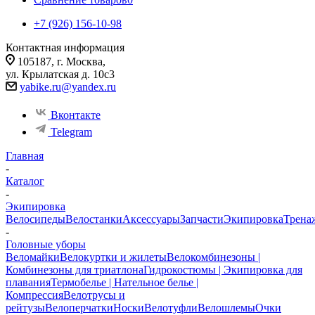
+7 (926) 156-10-98
Контактная информация
105187, г. Москва,
ул. Крылатская д. 10с3
yabike.ru@yandex.ru
Вконтакте
Telegram
Главная
-
Каталог
-
Экипировка
Велосипеды
Велостанки
Аксессуары
Запчасти
Экипировка
Трена
-
Головные уборы
Веломайки
Велокуртки и жилеты
Велокомбинезоны |
Комбинезоны для триатлона
Гидрокостюмы | Экипировка для
плавания
Термобелье | Нательное белье |
Компрессия
Велотрусы и
рейтузы
Велоперчатки
Носки
Велотуфли
Велошлемы
Очки