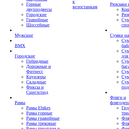
к
Горные
Рюкзаки 
велостанкам
двухподвесы
Кош
Городские
Рюк
Гравийные
Су
Шоссейные
спо
Мужские
Сумки на
Сум
BMX
бай
Сум
Городские
для
Гибридные
Сум
Дорожные и
баг
Фитнесс
Сум
Круизеры
Сум
Складные
Су
Фиксы и
под
Синглспид
Фляги и
Рамы
флягодер
Рамы Ebikes
Гид
Рамы горные
три
Рамы гравийные
Фля
Рамы трековые
Фля
Рамы триатлон и
Фля