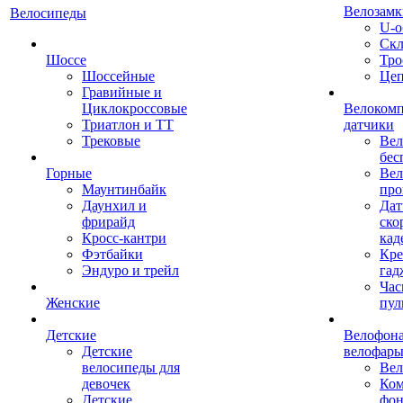
Велозамк
Велосипеды
U-о
Скл
Шоссе
Тро
Шоссейные
Це
Гравийные и
Циклокроссовые
Велоком
Триатлон и ТТ
датчики
Трековые
Вел
бес
Горные
Вел
Маунтинбайк
про
Даунхил и
Дат
фрирайд
ско
Кросс-кантри
кад
Фэтбайки
Кре
Эндуро и трейл
гад
Час
Женские
пул
Детские
Велофона
Детские
велофар
велосипеды для
Ве
девочек
Ком
Детские
фон