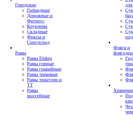
Городские
для
Гибридные
Сум
Дорожные и
баг
Фитнесс
Сум
Круизеры
Сум
Складные
Су
Фиксы и
под
Синглспид
Фляги и
Рамы
флягодер
Рамы Ebikes
Гид
Рамы горные
три
Рамы гравийные
Фля
Рамы трековые
Фля
Рамы триатлон и
Фля
ТТ
Рамы
Хранение
шоссейные
Под
кр
Чех
чем