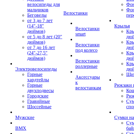
велосипеды для
Фон
мальчиков
Фо
Велостанки
Беговелы
пер
от 3 до 7 лет
(14"-18"
Крылья
Велостанки
дюймов)
Кры
smart
от 5 до 8 лет (20"
дю
дюймов)
Кры
Велостанки
от 7 до 16 лет
дю
под колесо
(24"-27,5"
Кры
дюймов)
дю
Велостанки
Кры
роллерные
Электровелосипеды
дю
Горные
Щи
Аксессуары
хардтейлы
к
Горные
Рюкзаки 
велостанкам
двухподвесы
Кош
Городские
Рюк
Гравийные
Су
Шоссейные
спо
Мужские
Сумки на
Сум
BMX
бай
Сум