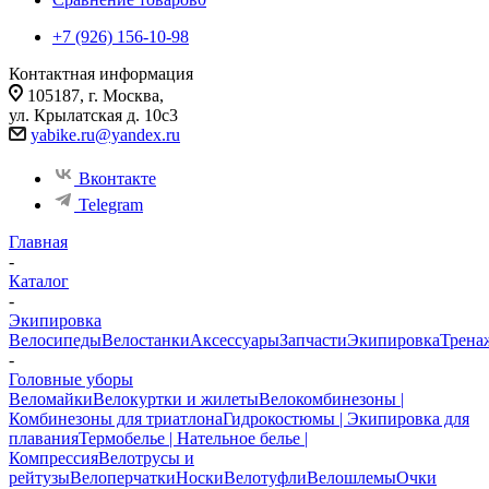
+7 (926) 156-10-98
Контактная информация
105187, г. Москва,
ул. Крылатская д. 10с3
yabike.ru@yandex.ru
Вконтакте
Telegram
Главная
-
Каталог
-
Экипировка
Велосипеды
Велостанки
Аксессуары
Запчасти
Экипировка
Трена
-
Головные уборы
Веломайки
Велокуртки и жилеты
Велокомбинезоны |
Комбинезоны для триатлона
Гидрокостюмы | Экипировка для
плавания
Термобелье | Нательное белье |
Компрессия
Велотрусы и
рейтузы
Велоперчатки
Носки
Велотуфли
Велошлемы
Очки