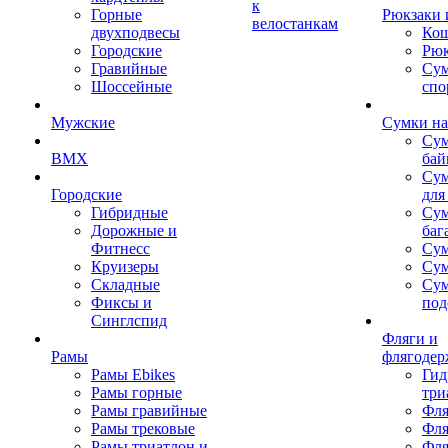
к
Горные
Рюкзаки 
велостанкам
двухподвесы
Кош
Городские
Рюк
Гравийные
Су
Шоссейные
спо
Мужские
Сумки на
Сум
BMX
бай
Сум
Городские
для
Гибридные
Сум
Дорожные и
баг
Фитнесс
Сум
Круизеры
Сум
Складные
Су
Фиксы и
под
Синглспид
Фляги и
Рамы
флягодер
Рамы Ebikes
Гид
Рамы горные
три
Рамы гравийные
Фля
Рамы трековые
Фля
Рамы триатлон и
Фля