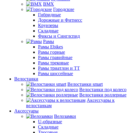
BMX
Городские
Гибридные
Дорожные и Фитнесс
Круизеры
Складные
Фиксы и Синглспид
Рамы
Рамы Ebikes
Рамы горные
Рамы гравийные
Рамы трековые
Рамы триатлон и ТТ
Рамы шоссейные
Велостанки
Велостанки smart
Велостанки под колесо
Велостанки роллерные
Аксессуары к
велостанкам
Аксессуары
Велозамки
U-образные
Складные
Тросовые