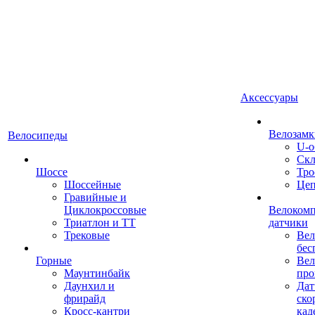
Аксессуары
Велозамк
Велосипеды
U-о
Скл
Шоссе
Тро
Шоссейные
Це
Гравийные и
Циклокроссовые
Велоком
Триатлон и ТТ
датчики
Трековые
Вел
бес
Горные
Вел
Маунтинбайк
про
Даунхил и
Дат
фрирайд
ско
Кросс-кантри
кад