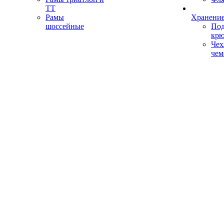
ТТ
Рамы
Хранение
шоссейные
Под
кр
Чех
чем