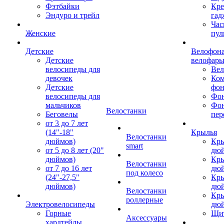
Фэтбайки
Кре
Эндуро и трейл
гад
Час
Женские
пул
Детские
Велофона
Детские
велофар
велосипеды для
Ве
девочек
Ком
Детские
фон
велосипеды для
Фон
мальчиков
Фо
Велостанки
Беговелы
пер
от 3 до 7 лет
(14"-18"
Крылья
Велостанки
дюймов)
Кры
smart
от 5 до 8 лет (20"
дю
дюймов)
Кры
Велостанки
от 7 до 16 лет
дю
под колесо
(24"-27,5"
Кры
дюймов)
дю
Велостанки
Кры
роллерные
Электровелосипеды
дю
Горные
Щи
Аксессуары
хардтейлы