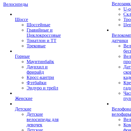
Велозамк
Велосипеды
U-о
Скл
Шоссе
Тро
Шоссейные
Це
Гравийные и
Циклокроссовые
Велоком
Триатлон и ТТ
датчики
Трековые
Вел
бес
Горные
Вел
Маунтинбайк
про
Даунхил и
Дат
фрирайд
ско
Кросс-кантри
кад
Фэтбайки
Кре
Эндуро и трейл
гад
Час
Женские
пул
Детские
Велофона
Детские
велофар
велосипеды для
Ве
девочек
Ком
Детские
фон