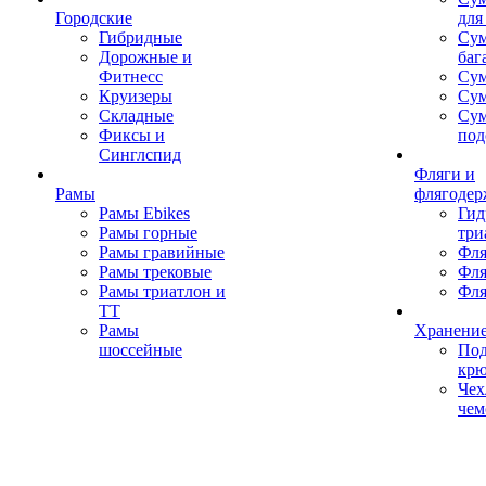
Городские
для
Гибридные
Сум
Дорожные и
баг
Фитнесс
Сум
Круизеры
Сум
Складные
Су
Фиксы и
под
Синглспид
Фляги и
Рамы
флягодер
Рамы Ebikes
Гид
Рамы горные
три
Рамы гравийные
Фля
Рамы трековые
Фля
Рамы триатлон и
Фля
ТТ
Рамы
Хранение
шоссейные
Под
кр
Чех
чем