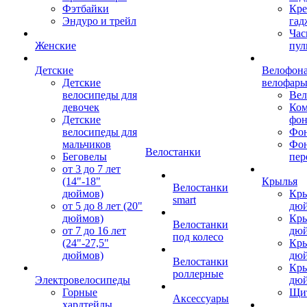
Фэтбайки
Кре
Эндуро и трейл
гад
Час
Женские
пул
Детские
Велофона
Детские
велофар
велосипеды для
Ве
девочек
Ком
Детские
фон
велосипеды для
Фон
мальчиков
Фо
Велостанки
Беговелы
пер
от 3 до 7 лет
(14"-18"
Крылья
Велостанки
дюймов)
Кры
smart
от 5 до 8 лет (20"
дю
дюймов)
Кры
Велостанки
от 7 до 16 лет
дю
под колесо
(24"-27,5"
Кры
дюймов)
дю
Велостанки
Кры
роллерные
Электровелосипеды
дю
Горные
Щи
Аксессуары
хардтейлы