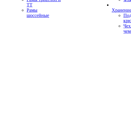
ТТ
Рамы
Хранение
шоссейные
Под
кр
Чех
чем