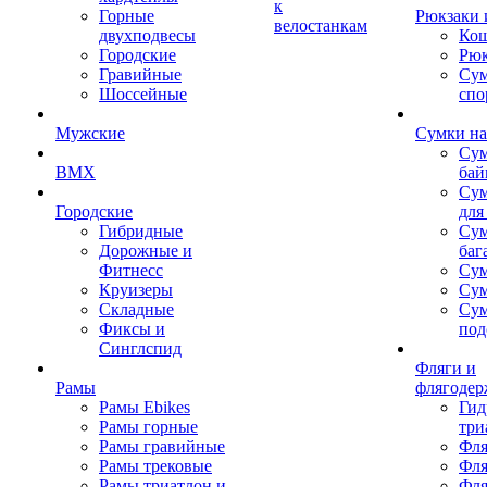
к
Горные
Рюкзаки 
велостанкам
двухподвесы
Кош
Городские
Рюк
Гравийные
Су
Шоссейные
спо
Мужские
Сумки на
Сум
BMX
бай
Сум
Городские
для
Гибридные
Сум
Дорожные и
баг
Фитнесс
Сум
Круизеры
Сум
Складные
Су
Фиксы и
под
Синглспид
Фляги и
Рамы
флягодер
Рамы Ebikes
Гид
Рамы горные
три
Рамы гравийные
Фля
Рамы трековые
Фля
Рамы триатлон и
Фля