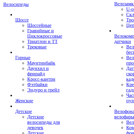
Велозамк
Велосипеды
U-о
Скл
Шоссе
Тро
Шоссейные
Це
Гравийные и
Циклокроссовые
Велоком
Триатлон и ТТ
датчики
Трековые
Вел
бес
Горные
Вел
Маунтинбайк
про
Даунхил и
Дат
фрирайд
ско
Кросс-кантри
кад
Фэтбайки
Кре
Эндуро и трейл
гад
Час
Женские
пул
Детские
Велофона
Детские
велофар
велосипеды для
Ве
девочек
Ком
Детские
фон