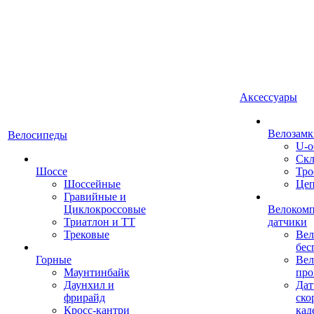
Аксессуары
Велозамк
Велосипеды
U-о
Скл
Шоссе
Тро
Шоссейные
Це
Гравийные и
Циклокроссовые
Велоком
Триатлон и ТТ
датчики
Трековые
Вел
бес
Горные
Вел
Маунтинбайк
про
Даунхил и
Дат
фрирайд
ско
Кросс-кантри
кад