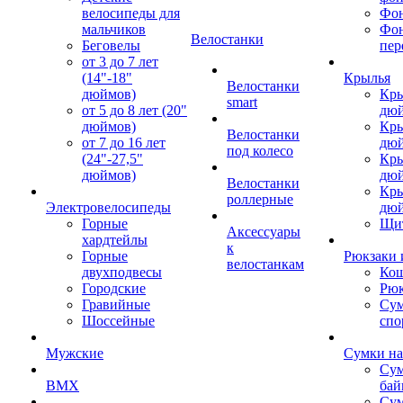
велосипеды для
Фон
мальчиков
Фо
Велостанки
Беговелы
пер
от 3 до 7 лет
(14"-18"
Крылья
Велостанки
дюймов)
Кры
smart
от 5 до 8 лет (20"
дю
дюймов)
Кры
Велостанки
от 7 до 16 лет
дю
под колесо
(24"-27,5"
Кры
дюймов)
дю
Велостанки
Кры
роллерные
Электровелосипеды
дю
Горные
Щи
Аксессуары
хардтейлы
к
Горные
Рюкзаки 
велостанкам
двухподвесы
Кош
Городские
Рюк
Гравийные
Су
Шоссейные
спо
Мужские
Сумки на
Сум
BMX
бай
Сум