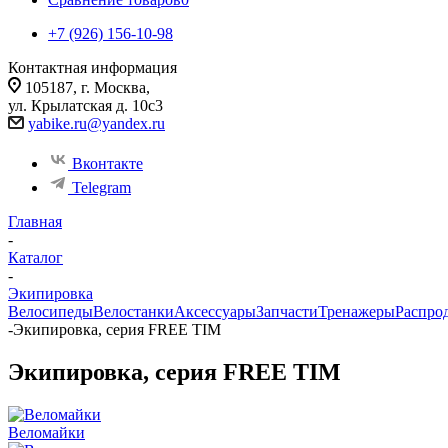
+7 (926) 156-10-98
Контактная информация
105187, г. Москва,
ул. Крылатская д. 10с3
yabike.ru@yandex.ru
Вконтакте
Telegram
Главная
-
Каталог
-
Экипировка
Велосипеды
Велостанки
Аксессуары
Запчасти
Тренажеры
Распро
-
Экипировка, серия FREE TIM
Экипировка, серия FREE TIM
Веломайки