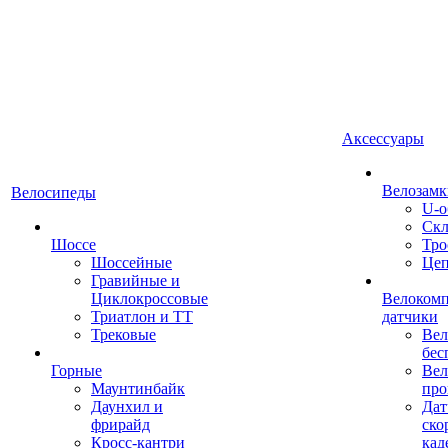
Аксессуары
Велозамк
Велосипеды
U-о
Скл
Шоссе
Тро
Шоссейные
Це
Гравийные и
Циклокроссовые
Велоком
Триатлон и ТТ
датчики
Трековые
Вел
бес
Горные
Вел
Маунтинбайк
про
Даунхил и
Дат
фрирайд
ско
Кросс-кантри
кад