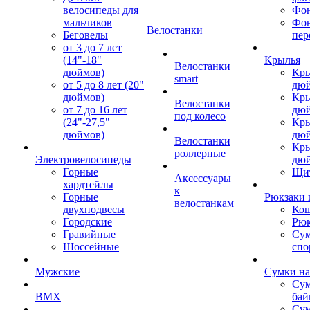
велосипеды для
Фон
мальчиков
Фо
Велостанки
Беговелы
пер
от 3 до 7 лет
(14"-18"
Крылья
Велостанки
дюймов)
Кры
smart
от 5 до 8 лет (20"
дю
дюймов)
Кры
Велостанки
от 7 до 16 лет
дю
под колесо
(24"-27,5"
Кры
дюймов)
дю
Велостанки
Кры
роллерные
Электровелосипеды
дю
Горные
Щи
Аксессуары
хардтейлы
к
Горные
Рюкзаки 
велостанкам
двухподвесы
Кош
Городские
Рюк
Гравийные
Су
Шоссейные
спо
Мужские
Сумки на
Сум
BMX
бай
Сум