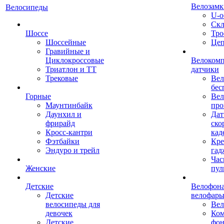
Велозамк
Велосипеды
U-о
Скл
Шоссе
Тро
Шоссейные
Це
Гравийные и
Циклокроссовые
Велоком
Триатлон и ТТ
датчики
Трековые
Вел
бес
Горные
Вел
Маунтинбайк
про
Даунхил и
Дат
фрирайд
ско
Кросс-кантри
кад
Фэтбайки
Кре
Эндуро и трейл
гад
Час
Женские
пул
Детские
Велофона
Детские
велофар
велосипеды для
Ве
девочек
Ком
Детские
фон