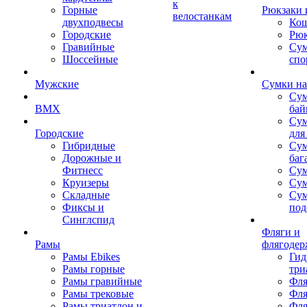
к
Горные
Рюкзаки 
велостанкам
двухподвесы
Кош
Городские
Рюк
Гравийные
Су
Шоссейные
спо
Мужские
Сумки на
Сум
BMX
бай
Сум
Городские
для
Гибридные
Сум
Дорожные и
баг
Фитнесс
Сум
Круизеры
Сум
Складные
Су
Фиксы и
под
Синглспид
Фляги и
Рамы
флягодер
Рамы Ebikes
Гид
Рамы горные
три
Рамы гравийные
Фля
Рамы трековые
Фля
Рамы триатлон и
Фля