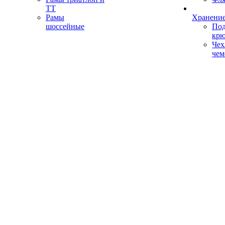
ТТ
Рамы
Хранение
шоссейные
Под
кр
Чех
чем