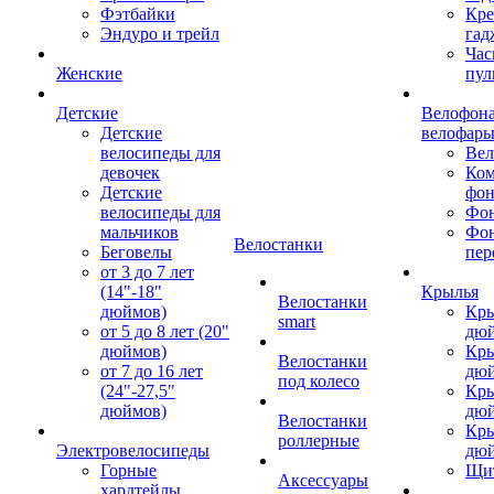
Фэтбайки
Кре
Эндуро и трейл
гад
Час
Женские
пул
Детские
Велофона
Детские
велофар
велосипеды для
Ве
девочек
Ком
Детские
фон
велосипеды для
Фон
мальчиков
Фо
Велостанки
Беговелы
пер
от 3 до 7 лет
(14"-18"
Крылья
Велостанки
дюймов)
Кры
smart
от 5 до 8 лет (20"
дю
дюймов)
Кры
Велостанки
от 7 до 16 лет
дю
под колесо
(24"-27,5"
Кры
дюймов)
дю
Велостанки
Кры
роллерные
Электровелосипеды
дю
Горные
Щи
Аксессуары
хардтейлы