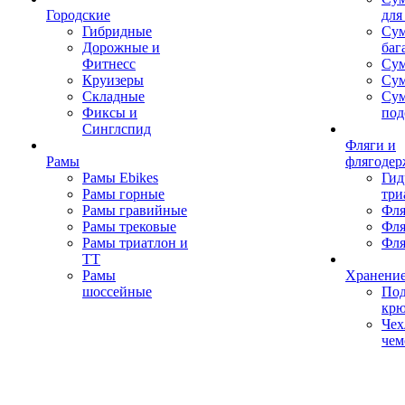
Городские
для
Гибридные
Сум
Дорожные и
баг
Фитнесс
Сум
Круизеры
Сум
Складные
Су
Фиксы и
под
Синглспид
Фляги и
Рамы
флягодер
Рамы Ebikes
Гид
Рамы горные
три
Рамы гравийные
Фля
Рамы трековые
Фля
Рамы триатлон и
Фля
ТТ
Рамы
Хранение
шоссейные
Под
кр
Чех
чем