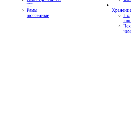
ТТ
Рамы
Хранение
шоссейные
Под
кр
Чех
чем