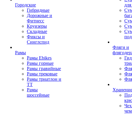
Городские
для
Гибридные
Сум
Дорожные и
баг
Фитнесс
Сум
Круизеры
Сум
Складные
Су
Фиксы и
под
Синглспид
Фляги и
Рамы
флягодер
Рамы Ebikes
Гид
Рамы горные
три
Рамы гравийные
Фля
Рамы трековые
Фля
Рамы триатлон и
Фля
ТТ
Рамы
Хранение
шоссейные
Под
кр
Чех
чем