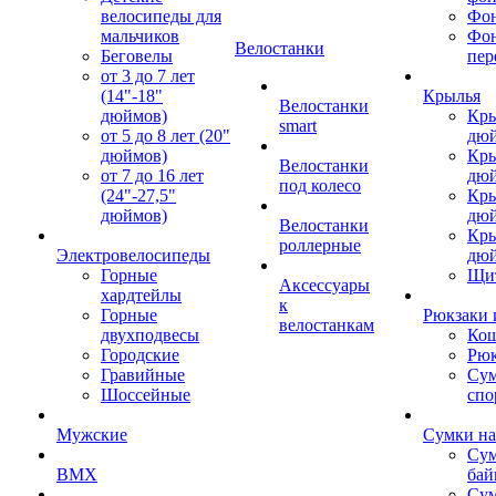
велосипеды для
Фон
мальчиков
Фо
Велостанки
Беговелы
пер
от 3 до 7 лет
(14"-18"
Крылья
Велостанки
дюймов)
Кры
smart
от 5 до 8 лет (20"
дю
дюймов)
Кры
Велостанки
от 7 до 16 лет
дю
под колесо
(24"-27,5"
Кры
дюймов)
дю
Велостанки
Кры
роллерные
Электровелосипеды
дю
Горные
Щи
Аксессуары
хардтейлы
к
Горные
Рюкзаки 
велостанкам
двухподвесы
Кош
Городские
Рюк
Гравийные
Су
Шоссейные
спо
Мужские
Сумки на
Сум
BMX
бай
Сум