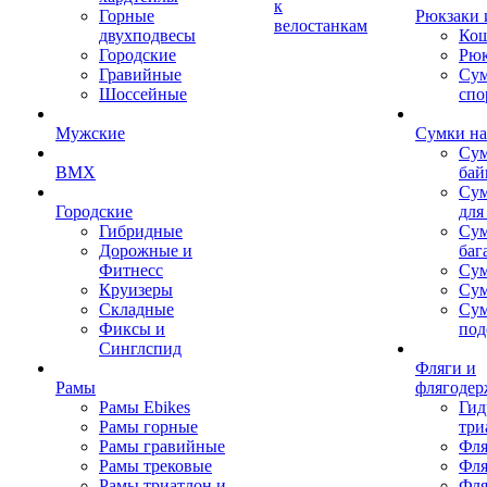
к
Горные
Рюкзаки 
велостанкам
двухподвесы
Кош
Городские
Рюк
Гравийные
Су
Шоссейные
спо
Мужские
Сумки на
Сум
BMX
бай
Сум
Городские
для
Гибридные
Сум
Дорожные и
баг
Фитнесс
Сум
Круизеры
Сум
Складные
Су
Фиксы и
под
Синглспид
Фляги и
Рамы
флягодер
Рамы Ebikes
Гид
Рамы горные
три
Рамы гравийные
Фля
Рамы трековые
Фля
Рамы триатлон и
Фля