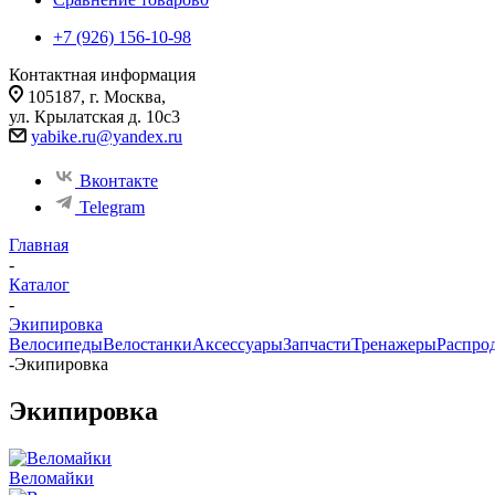
+7 (926) 156-10-98
Контактная информация
105187, г. Москва,
ул. Крылатская д. 10с3
yabike.ru@yandex.ru
Вконтакте
Telegram
Главная
-
Каталог
-
Экипировка
Велосипеды
Велостанки
Аксессуары
Запчасти
Тренажеры
Распро
-
Экипировка
Экипировка
Веломайки