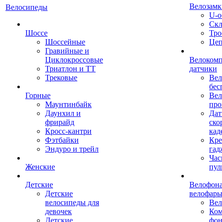
Велозамк
Велосипеды
U-о
Скл
Шоссе
Тро
Шоссейные
Це
Гравийные и
Циклокроссовые
Велоком
Триатлон и ТТ
датчики
Трековые
Вел
бес
Горные
Вел
Маунтинбайк
про
Даунхил и
Дат
фрирайд
ско
Кросс-кантри
кад
Фэтбайки
Кре
Эндуро и трейл
гад
Час
Женские
пул
Детские
Велофона
Детские
велофар
велосипеды для
Ве
девочек
Ком
Детские
фон