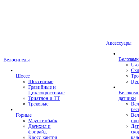
Аксессуары
Велозамк
Велосипеды
U-о
Скл
Шоссе
Тро
Шоссейные
Це
Гравийные и
Циклокроссовые
Велоком
Триатлон и ТТ
датчики
Трековые
Вел
бес
Горные
Вел
Маунтинбайк
про
Даунхил и
Дат
фрирайд
ско
Кросс-кантри
кад