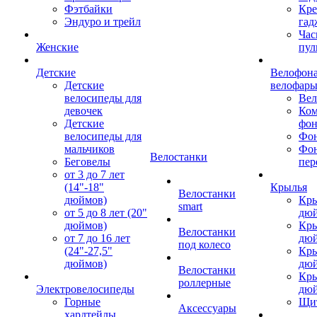
Фэтбайки
Кре
Эндуро и трейл
гад
Час
Женские
пул
Детские
Велофона
Детские
велофар
велосипеды для
Ве
девочек
Ком
Детские
фон
велосипеды для
Фон
мальчиков
Фо
Велостанки
Беговелы
пер
от 3 до 7 лет
(14"-18"
Крылья
Велостанки
дюймов)
Кры
smart
от 5 до 8 лет (20"
дю
дюймов)
Кры
Велостанки
от 7 до 16 лет
дю
под колесо
(24"-27,5"
Кры
дюймов)
дю
Велостанки
Кры
роллерные
Электровелосипеды
дю
Горные
Щи
Аксессуары
хардтейлы