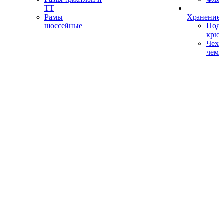
ТТ
Рамы
Хранение
шоссейные
Под
кр
Чех
чем