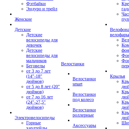
Фэтбайки
Кре
Эндуро и трейл
гад
Час
Женские
пул
Детские
Велофона
Детские
велофар
велосипеды для
Ве
девочек
Ком
Детские
фон
велосипеды для
Фон
мальчиков
Фо
Велостанки
Беговелы
пер
от 3 до 7 лет
(14"-18"
Крылья
Велостанки
дюймов)
Кры
smart
от 5 до 8 лет (20"
дю
дюймов)
Кры
Велостанки
от 7 до 16 лет
дю
под колесо
(24"-27,5"
Кры
дюймов)
дю
Велостанки
Кры
роллерные
Электровелосипеды
дю
Горные
Щи
Аксессуары
хардтейлы