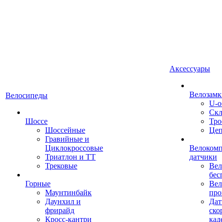
Аксессуары
Велозамк
Велосипеды
U-о
Скл
Шоссе
Тро
Шоссейные
Це
Гравийные и
Циклокроссовые
Велоком
Триатлон и ТТ
датчики
Трековые
Вел
бес
Горные
Вел
Маунтинбайк
про
Даунхил и
Дат
фрирайд
ско
Кросс-кантри
кад