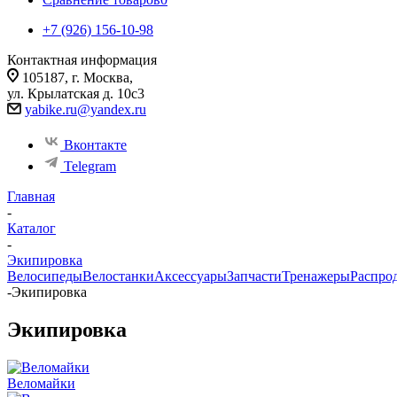
+7 (926) 156-10-98
Контактная информация
105187, г. Москва,
ул. Крылатская д. 10с3
yabike.ru@yandex.ru
Вконтакте
Telegram
Главная
-
Каталог
-
Экипировка
Велосипеды
Велостанки
Аксессуары
Запчасти
Тренажеры
Распро
-
Экипировка
Экипировка
Веломайки