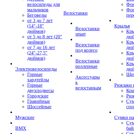
велосипеды для
Фон
мальчиков
Фо
Велостанки
Беговелы
пер
от 3 до 7 лет
(14"-18"
Крылья
Велостанки
дюймов)
Кры
smart
от 5 до 8 лет (20"
дю
дюймов)
Кры
Велостанки
от 7 до 16 лет
дю
под колесо
(24"-27,5"
Кры
дюймов)
дю
Велостанки
Кры
роллерные
Электровелосипеды
дю
Горные
Щи
Аксессуары
хардтейлы
к
Горные
Рюкзаки 
велостанкам
двухподвесы
Кош
Городские
Рюк
Гравийные
Су
Шоссейные
спо
Мужские
Сумки на
Сум
BMX
бай
Сум