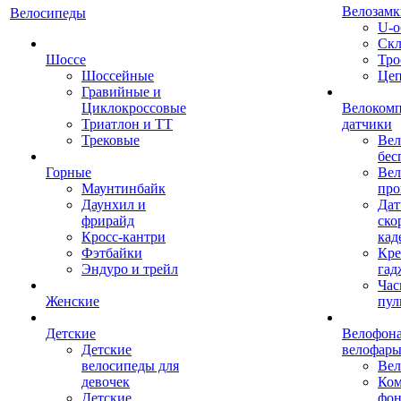
Велозамк
Велосипеды
U-о
Скл
Шоссе
Тро
Шоссейные
Це
Гравийные и
Циклокроссовые
Велоком
Триатлон и ТТ
датчики
Трековые
Вел
бес
Горные
Вел
Маунтинбайк
про
Даунхил и
Дат
фрирайд
ско
Кросс-кантри
кад
Фэтбайки
Кре
Эндуро и трейл
гад
Час
Женские
пул
Детские
Велофона
Детские
велофар
велосипеды для
Ве
девочек
Ком
Детские
фон