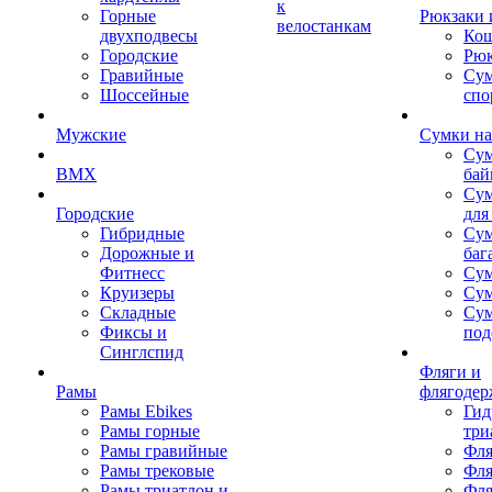
к
Горные
Рюкзаки 
велостанкам
двухподвесы
Кош
Городские
Рюк
Гравийные
Су
Шоссейные
спо
Мужские
Сумки на
Сум
BMX
бай
Сум
Городские
для
Гибридные
Сум
Дорожные и
баг
Фитнесс
Сум
Круизеры
Сум
Складные
Су
Фиксы и
под
Синглспид
Фляги и
Рамы
флягодер
Рамы Ebikes
Гид
Рамы горные
три
Рамы гравийные
Фля
Рамы трековые
Фля
Рамы триатлон и
Фля