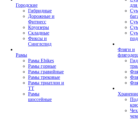
Городские
для
Гибридные
Сум
Дорожные и
баг
Фитнесс
Сум
Круизеры
Сум
Складные
Су
Фиксы и
под
Синглспид
Фляги и
Рамы
флягодер
Рамы Ebikes
Гид
Рамы горные
три
Рамы гравийные
Фля
Рамы трековые
Фля
Рамы триатлон и
Фля
ТТ
Рамы
Хранение
шоссейные
Под
кр
Чех
чем