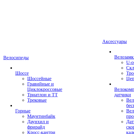
Аксессуары
Велозамк
Велосипеды
U-о
Скл
Шоссе
Тро
Шоссейные
Це
Гравийные и
Циклокроссовые
Велоком
Триатлон и ТТ
датчики
Трековые
Вел
бес
Горные
Вел
Маунтинбайк
про
Даунхил и
Дат
фрирайд
ско
Кросс-кантри
кад