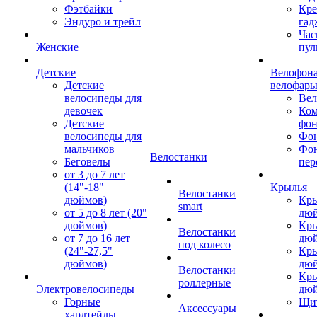
Фэтбайки
Кре
Эндуро и трейл
гад
Час
Женские
пул
Детские
Велофона
Детские
велофар
велосипеды для
Ве
девочек
Ком
Детские
фон
велосипеды для
Фон
мальчиков
Фо
Велостанки
Беговелы
пер
от 3 до 7 лет
(14"-18"
Крылья
Велостанки
дюймов)
Кры
smart
от 5 до 8 лет (20"
дю
дюймов)
Кры
Велостанки
от 7 до 16 лет
дю
под колесо
(24"-27,5"
Кры
дюймов)
дю
Велостанки
Кры
роллерные
Электровелосипеды
дю
Горные
Щи
Аксессуары
хардтейлы