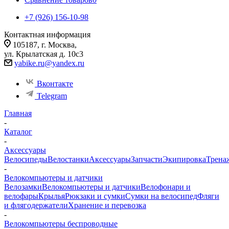
+7 (926) 156-10-98
Контактная информация
105187, г. Москва,
ул. Крылатская д. 10с3
yabike.ru@yandex.ru
Вконтакте
Telegram
Главная
-
Каталог
-
Аксессуары
Велосипеды
Велостанки
Аксессуары
Запчасти
Экипировка
Трена
-
Велокомпьютеры и датчики
Велозамки
Велокомпьютеры и датчики
Велофонари и
велофары
Крылья
Рюкзаки и сумки
Сумки на велосипед
Фляги
и флягодержатели
Хранение и перевозка
-
Велокомпьютеры беспроводные