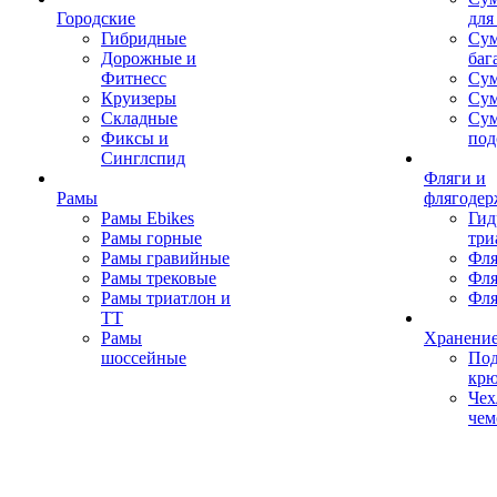
Городские
для
Гибридные
Сум
Дорожные и
баг
Фитнесс
Сум
Круизеры
Сум
Складные
Су
Фиксы и
под
Синглспид
Фляги и
Рамы
флягодер
Рамы Ebikes
Гид
Рамы горные
три
Рамы гравийные
Фля
Рамы трековые
Фля
Рамы триатлон и
Фля
ТТ
Рамы
Хранение
шоссейные
Под
кр
Чех
чем