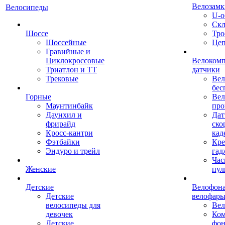
Велозамк
Велосипеды
U-о
Скл
Шоссе
Тро
Шоссейные
Це
Гравийные и
Циклокроссовые
Велоком
Триатлон и ТТ
датчики
Трековые
Вел
бес
Горные
Вел
Маунтинбайк
про
Даунхил и
Дат
фрирайд
ско
Кросс-кантри
кад
Фэтбайки
Кре
Эндуро и трейл
гад
Час
Женские
пул
Детские
Велофона
Детские
велофар
велосипеды для
Ве
девочек
Ком
Детские
фон