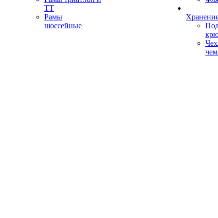
ТТ
Рамы
Хранение
шоссейные
Под
кр
Чех
чем