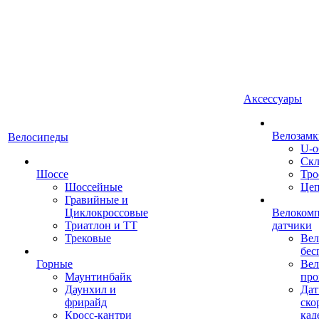
Аксессуары
Велозамк
Велосипеды
U-о
Скл
Шоссе
Тро
Шоссейные
Це
Гравийные и
Циклокроссовые
Велоком
Триатлон и ТТ
датчики
Трековые
Вел
бес
Горные
Вел
Маунтинбайк
про
Даунхил и
Дат
фрирайд
ско
Кросс-кантри
кад