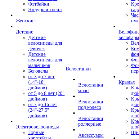
Фэтбайки
Кре
Эндуро и трейл
гад
Час
Женские
пул
Детские
Велофона
Детские
велофар
велосипеды для
Ве
девочек
Ком
Детские
фон
велосипеды для
Фон
мальчиков
Фо
Велостанки
Беговелы
пер
от 3 до 7 лет
(14"-18"
Крылья
Велостанки
дюймов)
Кры
smart
от 5 до 8 лет (20"
дю
дюймов)
Кры
Велостанки
от 7 до 16 лет
дю
под колесо
(24"-27,5"
Кры
дюймов)
дю
Велостанки
Кры
роллерные
Электровелосипеды
дю
Горные
Щи
Аксессуары
хардтейлы