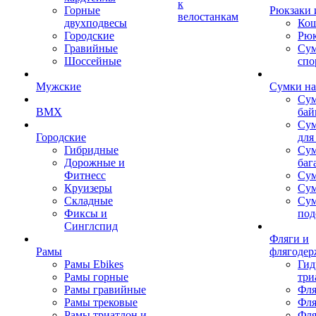
к
Горные
Рюкзаки 
велостанкам
двухподвесы
Кош
Городские
Рюк
Гравийные
Су
Шоссейные
спо
Мужские
Сумки на
Сум
BMX
бай
Сум
Городские
для
Гибридные
Сум
Дорожные и
баг
Фитнесс
Сум
Круизеры
Сум
Складные
Су
Фиксы и
под
Синглспид
Фляги и
Рамы
флягодер
Рамы Ebikes
Гид
Рамы горные
три
Рамы гравийные
Фля
Рамы трековые
Фля
Рамы триатлон и
Фля