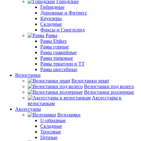
Городские
Гибридные
Дорожные и Фитнесс
Круизеры
Складные
Фиксы и Синглспид
Рамы
Рамы Ebikes
Рамы горные
Рамы гравийные
Рамы трековые
Рамы триатлон и ТТ
Рамы шоссейные
Велостанки
Велостанки smart
Велостанки под колесо
Велостанки роллерные
Аксессуары к
велостанкам
Аксессуары
Велозамки
U-образные
Складные
Тросовые
Цепные