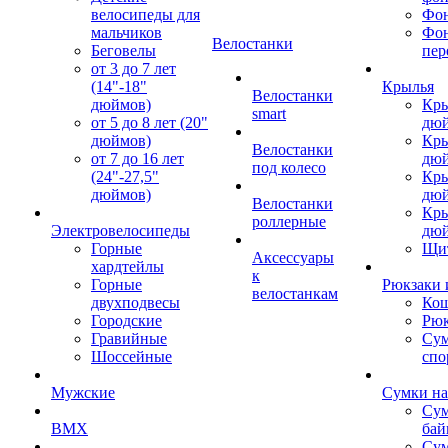
велосипеды для
Фон
мальчиков
Фо
Велостанки
Беговелы
пер
от 3 до 7 лет
(14"-18"
Крылья
Велостанки
дюймов)
Кры
smart
от 5 до 8 лет (20"
дю
дюймов)
Кры
Велостанки
от 7 до 16 лет
дю
под колесо
(24"-27,5"
Кры
дюймов)
дю
Велостанки
Кры
роллерные
Электровелосипеды
дю
Горные
Щи
Аксессуары
хардтейлы
к
Горные
Рюкзаки 
велостанкам
двухподвесы
Кош
Городские
Рюк
Гравийные
Су
Шоссейные
спо
Мужские
Сумки на
Сум
BMX
бай
Сум