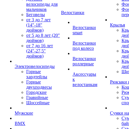
велосипеды для
Фон
мальчиков
Фо
Велостанки
Беговелы
пер
от 3 до 7 лет
(14"-18"
Крылья
Велостанки
дюймов)
Кры
smart
от 5 до 8 лет (20"
дю
дюймов)
Кры
Велостанки
от 7 до 16 лет
дю
под колесо
(24"-27,5"
Кры
дюймов)
дю
Велостанки
Кры
роллерные
Электровелосипеды
дю
Горные
Щи
Аксессуары
хардтейлы
к
Горные
Рюкзаки 
велостанкам
двухподвесы
Кош
Городские
Рюк
Гравийные
Су
Шоссейные
спо
Мужские
Сумки на
Сум
BMX
бай
Сум