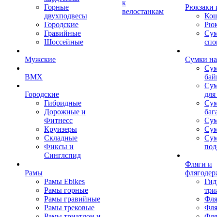
к
Горные
Рюкзаки 
велостанкам
двухподвесы
Кош
Городские
Рюк
Гравийные
Су
Шоссейные
спо
Мужские
Сумки на
Сум
BMX
бай
Сум
Городские
для
Гибридные
Сум
Дорожные и
баг
Фитнесс
Сум
Круизеры
Сум
Складные
Су
Фиксы и
под
Синглспид
Фляги и
Рамы
флягодер
Рамы Ebikes
Гид
Рамы горные
три
Рамы гравийные
Фля
Рамы трековые
Фля
Рамы триатлон и
Фля