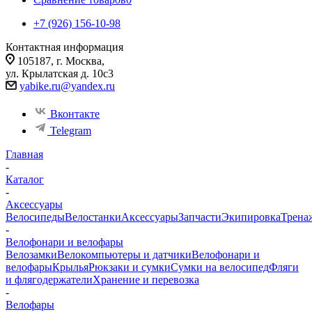
+7 (926) 156-10-98
Контактная информация
105187, г. Москва,
ул. Крылатская д. 10с3
yabike.ru@yandex.ru
Вконтакте
Telegram
Главная
-
Каталог
-
Аксессуары
Велосипеды
Велостанки
Аксессуары
Запчасти
Экипировка
Трена
-
Велофонари и велофары
Велозамки
Велокомпьютеры и датчики
Велофонари и
велофары
Крылья
Рюкзаки и сумки
Сумки на велосипед
Фляги
и флягодержатели
Хранение и перевозка
-
Велофары