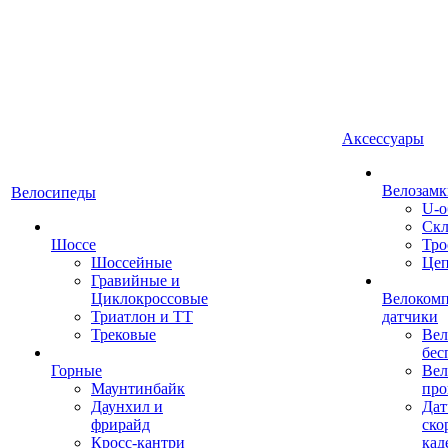
Аксессуары
Велозамк
Велосипеды
U-о
Скл
Шоссе
Тро
Шоссейные
Це
Гравийные и
Циклокроссовые
Велоком
Триатлон и ТТ
датчики
Трековые
Вел
бес
Горные
Вел
Маунтинбайк
про
Даунхил и
Дат
фрирайд
ско
Кросс-кантри
кад