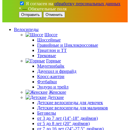
Я согласен на
обработку персональных данных
*
—
Обязательные поля
Отменить
Велосипеды
Шоссе
Шоссейные
Гравийные и Циклокроссовые
Триатлон и ТТ
Трековые
Горные
Маунтинбайк
Даунхил и фрирайд
Кросс-кантри
Фэтбайки
Эндуро и трейл
Женские
Детские
Детские велосипеды для девочек
Детские велосипеды для мальчиков
Беговелы
от 3 до 7 лет (14"-18" дюймов)
от 5 до 8 лет (20" дюймов)
от 7 до 16 лет (24"-27,5" дюймов)