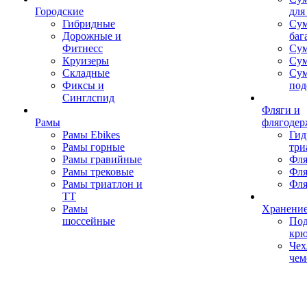
Городские
для
Гибридные
Сум
Дорожные и
баг
Фитнесс
Сум
Круизеры
Сум
Складные
Су
Фиксы и
под
Синглспид
Фляги и
Рамы
флягодер
Рамы Ebikes
Гид
Рамы горные
три
Рамы гравийные
Фля
Рамы трековые
Фля
Рамы триатлон и
Фля
ТТ
Рамы
Хранение
шоссейные
Под
кр
Чех
чем