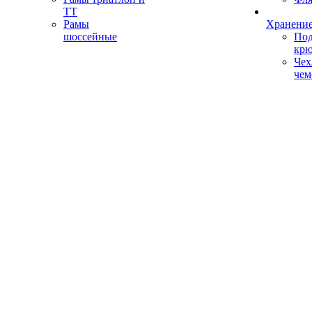
ТТ
Рамы
Хранение
шоссейные
Под
кр
Чех
чем