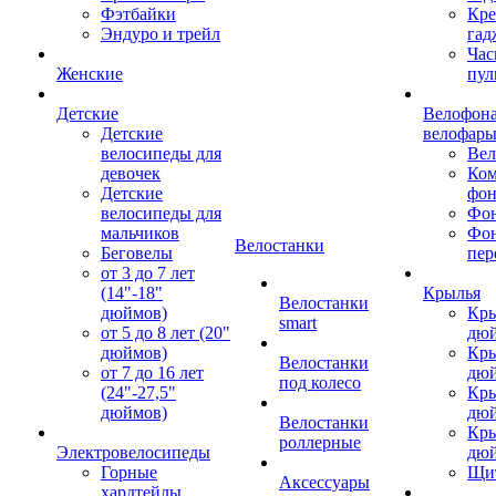
Фэтбайки
Кре
Эндуро и трейл
гад
Час
Женские
пул
Детские
Велофона
Детские
велофар
велосипеды для
Ве
девочек
Ком
Детские
фон
велосипеды для
Фон
мальчиков
Фо
Велостанки
Беговелы
пер
от 3 до 7 лет
(14"-18"
Крылья
Велостанки
дюймов)
Кры
smart
от 5 до 8 лет (20"
дю
дюймов)
Кры
Велостанки
от 7 до 16 лет
дю
под колесо
(24"-27,5"
Кры
дюймов)
дю
Велостанки
Кры
роллерные
Электровелосипеды
дю
Горные
Щи
Аксессуары
хардтейлы