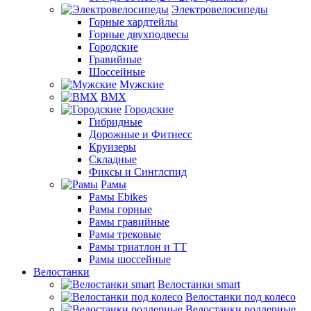
Электровелосипеды
Горные хардтейлы
Горные двухподвесы
Городские
Гравийные
Шоссейные
Мужские
BMX
Городские
Гибридные
Дорожные и Фитнесс
Круизеры
Складные
Фиксы и Синглспид
Рамы
Рамы Ebikes
Рамы горные
Рамы гравийные
Рамы трековые
Рамы триатлон и ТТ
Рамы шоссейные
Велостанки
Велостанки smart
Велостанки под колесо
Велостанки роллерные