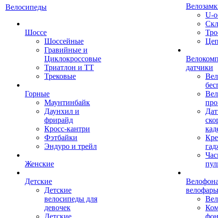
Велозамк
Велосипеды
U-о
Скл
Шоссе
Тро
Шоссейные
Це
Гравийные и
Циклокроссовые
Велоком
Триатлон и ТТ
датчики
Трековые
Вел
бес
Горные
Вел
Маунтинбайк
про
Даунхил и
Дат
фрирайд
ско
Кросс-кантри
кад
Фэтбайки
Кре
Эндуро и трейл
гад
Час
Женские
пул
Детские
Велофона
Детские
велофар
велосипеды для
Ве
девочек
Ком
Детские
фон