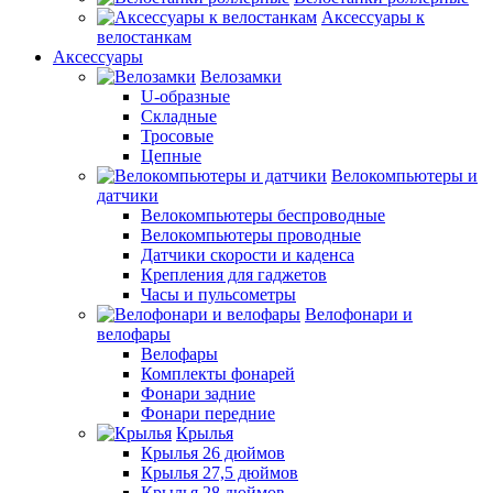
Аксессуары к
велостанкам
Аксессуары
Велозамки
U-образные
Складные
Тросовые
Цепные
Велокомпьютеры и
датчики
Велокомпьютеры беспроводные
Велокомпьютеры проводные
Датчики скорости и каденса
Крепления для гаджетов
Часы и пульсометры
Велофонари и
велофары
Велофары
Комплекты фонарей
Фонари задние
Фонари передние
Крылья
Крылья 26 дюймов
Крылья 27,5 дюймов
Крылья 28 дюймов