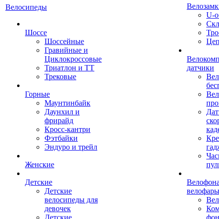
Велозамк
Велосипеды
U-о
Скл
Шоссе
Тро
Шоссейные
Це
Гравийные и
Циклокроссовые
Велоком
Триатлон и ТТ
датчики
Трековые
Вел
бес
Горные
Вел
Маунтинбайк
про
Даунхил и
Дат
фрирайд
ско
Кросс-кантри
кад
Фэтбайки
Кре
Эндуро и трейл
гад
Час
Женские
пул
Детские
Велофона
Детские
велофар
велосипеды для
Ве
девочек
Ком
Детские
фон