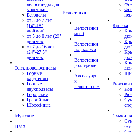
велосипеды для
Фон
мальчиков
Фо
Велостанки
Беговелы
пер
от 3 до 7 лет
(14"-18"
Крылья
Велостанки
дюймов)
Кры
smart
от 5 до 8 лет (20"
дю
дюймов)
Кры
Велостанки
от 7 до 16 лет
дю
под колесо
(24"-27,5"
Кры
дюймов)
дю
Велостанки
Кры
роллерные
Электровелосипеды
дю
Горные
Щи
Аксессуары
хардтейлы
к
Горные
Рюкзаки 
велостанкам
двухподвесы
Кош
Городские
Рюк
Гравийные
Су
Шоссейные
спо
Мужские
Сумки на
Сум
BMX
бай
Сум