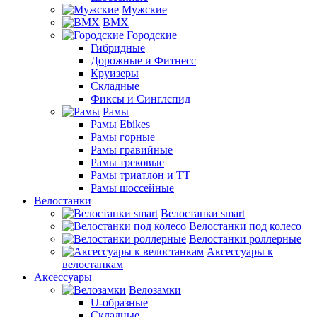
Мужские
BMX
Городские
Гибридные
Дорожные и Фитнесс
Круизеры
Складные
Фиксы и Синглспид
Рамы
Рамы Ebikes
Рамы горные
Рамы гравийные
Рамы трековые
Рамы триатлон и ТТ
Рамы шоссейные
Велостанки
Велостанки smart
Велостанки под колесо
Велостанки роллерные
Аксессуары к
велостанкам
Аксессуары
Велозамки
U-образные
Складные