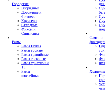
Городские
для
Гибридные
Сум
Дорожные и
баг
Фитнесс
Сум
Круизеры
Сум
Складные
Су
Фиксы и
под
Синглспид
Фляги и
Рамы
флягодер
Рамы Ebikes
Гид
Рамы горные
три
Рамы гравийные
Фля
Рамы трековые
Фля
Рамы триатлон и
Фля
ТТ
Рамы
Хранение
шоссейные
Под
кр
Чех
чем