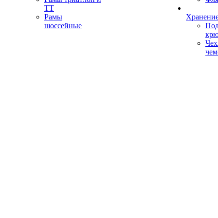
ТТ
Рамы
Хранение
шоссейные
Под
кр
Чех
чем