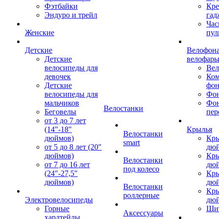
Фэтбайки
Кре
Эндуро и трейл
гад
Час
Женские
пул
Детские
Велофона
Детские
велофар
велосипеды для
Ве
девочек
Ком
Детские
фон
велосипеды для
Фон
мальчиков
Фо
Велостанки
Беговелы
пер
от 3 до 7 лет
(14"-18"
Крылья
Велостанки
дюймов)
Кры
smart
от 5 до 8 лет (20"
дю
дюймов)
Кры
Велостанки
от 7 до 16 лет
дю
под колесо
(24"-27,5"
Кры
дюймов)
дю
Велостанки
Кры
роллерные
Электровелосипеды
дю
Горные
Щи
Аксессуары
хардтейлы