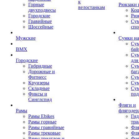
к
Горные
Рюкзаки 
велостанкам
двухподвесы
Кош
Городские
Рюк
Гравийные
Су
Шоссейные
спо
Мужские
Сумки на
Сум
BMX
бай
Сум
Городские
для
Гибридные
Сум
Дорожные и
баг
Фитнесс
Сум
Круизеры
Сум
Складные
Су
Фиксы и
под
Синглспид
Фляги и
Рамы
флягодер
Рамы Ebikes
Гид
Рамы горные
три
Рамы гравийные
Фля
Рамы трековые
Фля
Рамы триатлон и
Фля