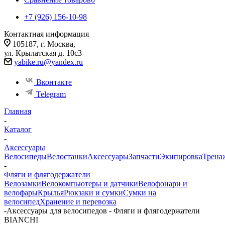
+7 (926) 156-10-98
Контактная информация
105187, г. Москва,
ул. Крылатская д. 10с3
yabike.ru@yandex.ru
Вконтакте
Telegram
Главная
-
Каталог
-
Аксессуары
Велосипеды
Велостанки
Аксессуары
Запчасти
Экипировка
Трена
-
Фляги и флягодержатели
Велозамки
Велокомпьютеры и датчики
Велофонари и
велофары
Крылья
Рюкзаки и сумки
Сумки на
велосипед
Хранение и перевозка
-
Аксессуары для велосипедов - Фляги и флягодержатели
BIANCHI