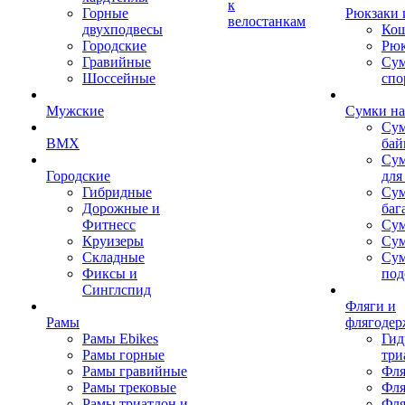
к
Горные
Рюкзаки 
велостанкам
двухподвесы
Кош
Городские
Рюк
Гравийные
Су
Шоссейные
спо
Мужские
Сумки на
Сум
BMX
бай
Сум
Городские
для
Гибридные
Сум
Дорожные и
баг
Фитнесс
Сум
Круизеры
Сум
Складные
Су
Фиксы и
под
Синглспид
Фляги и
Рамы
флягодер
Рамы Ebikes
Гид
Рамы горные
три
Рамы гравийные
Фля
Рамы трековые
Фля
Рамы триатлон и
Фля