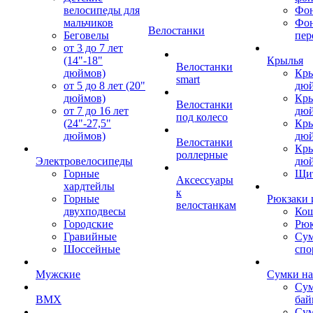
велосипеды для
Фон
мальчиков
Фо
Велостанки
Беговелы
пер
от 3 до 7 лет
(14"-18"
Крылья
Велостанки
дюймов)
Кры
smart
от 5 до 8 лет (20"
дю
дюймов)
Кры
Велостанки
от 7 до 16 лет
дю
под колесо
(24"-27,5"
Кры
дюймов)
дю
Велостанки
Кры
роллерные
Электровелосипеды
дю
Горные
Щи
Аксессуары
хардтейлы
к
Горные
Рюкзаки 
велостанкам
двухподвесы
Кош
Городские
Рюк
Гравийные
Су
Шоссейные
спо
Мужские
Сумки на
Сум
BMX
бай
Сум