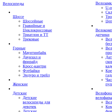
Велозамк
Велосипеды
U-о
Скл
Шоссе
Тро
Шоссейные
Це
Гравийные и
Циклокроссовые
Велоком
Триатлон и ТТ
датчики
Трековые
Вел
бес
Горные
Вел
Маунтинбайк
про
Даунхил и
Дат
фрирайд
ско
Кросс-кантри
кад
Фэтбайки
Кре
Эндуро и трейл
гад
Час
Женские
пул
Детские
Велофона
Детские
велофар
велосипеды для
Ве
девочек
Ком
Детские
фон