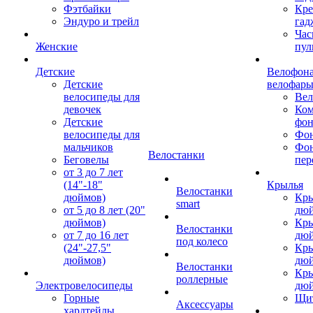
Фэтбайки
Кре
Эндуро и трейл
гад
Час
Женские
пул
Детские
Велофона
Детские
велофар
велосипеды для
Ве
девочек
Ком
Детские
фон
велосипеды для
Фон
мальчиков
Фо
Велостанки
Беговелы
пер
от 3 до 7 лет
(14"-18"
Крылья
Велостанки
дюймов)
Кры
smart
от 5 до 8 лет (20"
дю
дюймов)
Кры
Велостанки
от 7 до 16 лет
дю
под колесо
(24"-27,5"
Кры
дюймов)
дю
Велостанки
Кры
роллерные
Электровелосипеды
дю
Горные
Щи
Аксессуары
хардтейлы