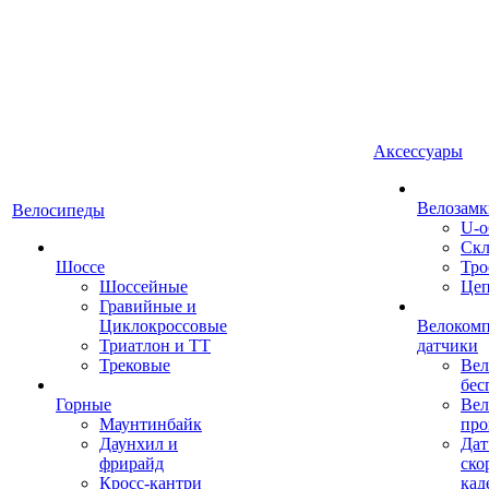
Аксессуары
Велозамк
Велосипеды
U-о
Скл
Шоссе
Тро
Шоссейные
Це
Гравийные и
Циклокроссовые
Велоком
Триатлон и ТТ
датчики
Трековые
Вел
бес
Горные
Вел
Маунтинбайк
про
Даунхил и
Дат
фрирайд
ско
Кросс-кантри
кад