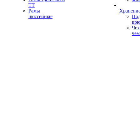
ТТ
Рамы
Хранение
шоссейные
Под
кр
Чех
чем