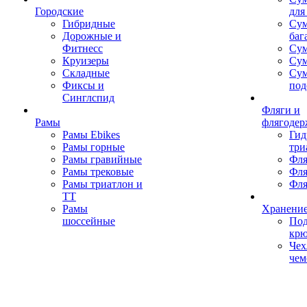
Городские
для
Гибридные
Сум
Дорожные и
баг
Фитнесс
Сум
Круизеры
Сум
Складные
Су
Фиксы и
под
Синглспид
Фляги и
Рамы
флягодер
Рамы Ebikes
Гид
Рамы горные
три
Рамы гравийные
Фля
Рамы трековые
Фля
Рамы триатлон и
Фля
ТТ
Рамы
Хранение
шоссейные
Под
кр
Чех
чем