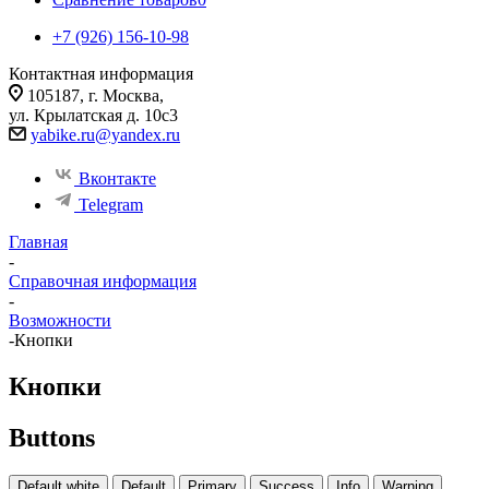
+7 (926) 156-10-98
Контактная информация
105187, г. Москва,
ул. Крылатская д. 10с3
yabike.ru@yandex.ru
Вконтакте
Telegram
Главная
-
Справочная информация
-
Возможности
-
Кнопки
Кнопки
Buttons
Default white
Default
Primary
Success
Info
Warning