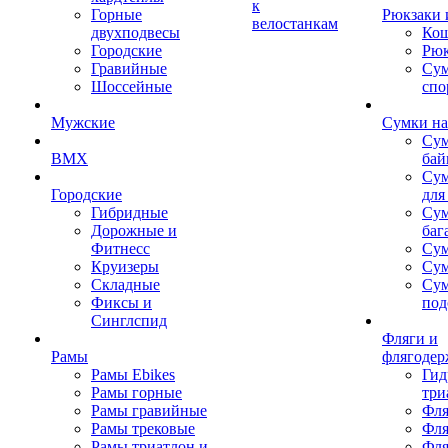
к
Горные
Рюкзаки 
велостанкам
двухподвесы
Кош
Городские
Рюк
Гравийные
Су
Шоссейные
спо
Мужские
Сумки на
Сум
BMX
бай
Сум
Городские
для
Гибридные
Сум
Дорожные и
баг
Фитнесс
Сум
Круизеры
Сум
Складные
Су
Фиксы и
под
Синглспид
Фляги и
Рамы
флягодер
Рамы Ebikes
Гид
Рамы горные
три
Рамы гравийные
Фля
Рамы трековые
Фля
Рамы триатлон и
Фля