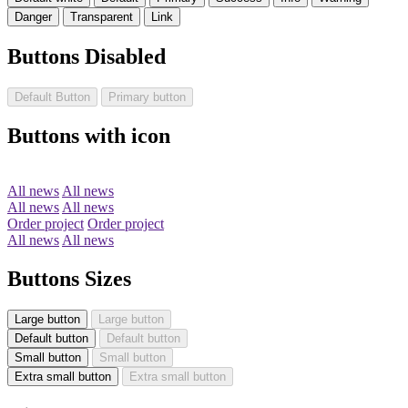
Danger
Transparent
Link
Buttons Disabled
Default Button
Primary button
Buttons with icon
All news
All news
All news
All news
Order project
Order project
All news
All news
Buttons Sizes
Large button
Large button
Default button
Default button
Small button
Small button
Extra small button
Extra small button