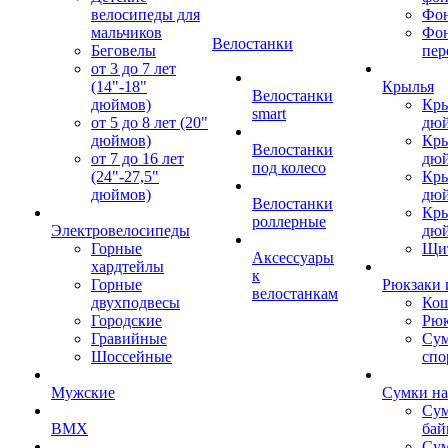
велосипеды для
Фон
мальчиков
Фо
Велостанки
Беговелы
пер
от 3 до 7 лет
(14"-18"
Крылья
Велостанки
дюймов)
Кры
smart
от 5 до 8 лет (20"
дю
дюймов)
Кры
Велостанки
от 7 до 16 лет
дю
под колесо
(24"-27,5"
Кры
дюймов)
дю
Велостанки
Кры
роллерные
Электровелосипеды
дю
Горные
Щи
Аксессуары
хардтейлы
к
Горные
Рюкзаки 
велостанкам
двухподвесы
Кош
Городские
Рюк
Гравийные
Су
Шоссейные
спо
Мужские
Сумки на
Сум
BMX
бай
Сум