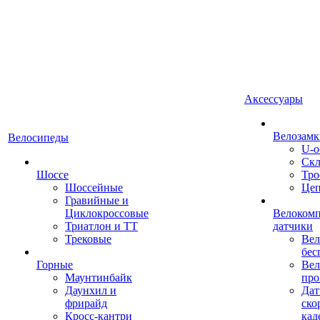
Аксессуары
Велозамк
Велосипеды
U-о
Скл
Шоссе
Тро
Шоссейные
Це
Гравийные и
Циклокроссовые
Велоком
Триатлон и ТТ
датчики
Трековые
Вел
бес
Горные
Вел
Маунтинбайк
про
Даунхил и
Дат
фрирайд
ско
Кросс-кантри
кад