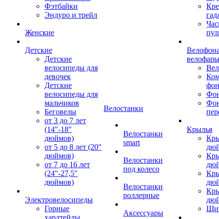
Фэтбайки
Кре
Эндуро и трейл
гад
Час
Женские
пул
Детские
Велофона
Детские
велофар
велосипеды для
Ве
девочек
Ком
Детские
фон
велосипеды для
Фон
мальчиков
Фо
Велостанки
Беговелы
пер
от 3 до 7 лет
(14"-18"
Крылья
Велостанки
дюймов)
Кры
smart
от 5 до 8 лет (20"
дю
дюймов)
Кры
Велостанки
от 7 до 16 лет
дю
под колесо
(24"-27,5"
Кры
дюймов)
дю
Велостанки
Кры
роллерные
Электровелосипеды
дю
Горные
Щи
Аксессуары
хардтейлы