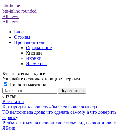
btn-inline
btn-inline rounded
All news
All news
Блог
Отзывы
Производители
Оформление
Кнопки
Иконки
Элементы
Будьте всегда в курсе!
Узнавайте о скидках и акциях первым
Новости магазина
Статьи
Все статьи
Как продлить срок службы электровелосипеда
ТО велосипеда дома: что сделать самому, а что доверить
сервису
В чём кататься на велосипеде летом: гид по экипировке
ЯБайк