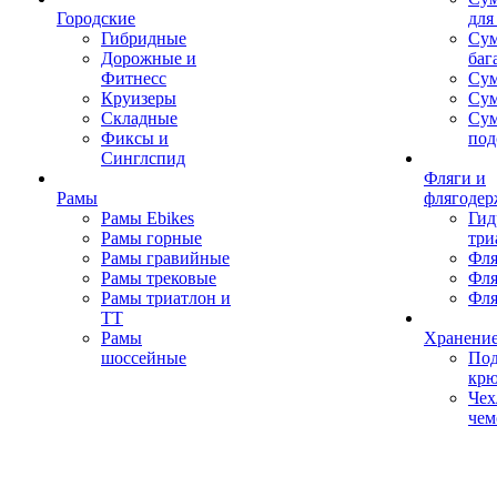
Городские
для
Гибридные
Сум
Дорожные и
баг
Фитнесс
Сум
Круизеры
Сум
Складные
Су
Фиксы и
под
Синглспид
Фляги и
Рамы
флягодер
Рамы Ebikes
Гид
Рамы горные
три
Рамы гравийные
Фля
Рамы трековые
Фля
Рамы триатлон и
Фля
ТТ
Рамы
Хранение
шоссейные
Под
кр
Чех
чем