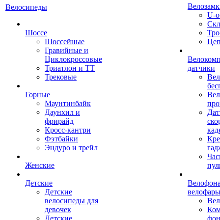
Велозамк
Велосипеды
U-о
Скл
Шоссе
Тро
Шоссейные
Це
Гравийные и
Циклокроссовые
Велоком
Триатлон и ТТ
датчики
Трековые
Вел
бес
Горные
Вел
Маунтинбайк
про
Даунхил и
Дат
фрирайд
ско
Кросс-кантри
кад
Фэтбайки
Кре
Эндуро и трейл
гад
Час
Женские
пул
Детские
Велофона
Детские
велофар
велосипеды для
Ве
девочек
Ком
Детские
фон