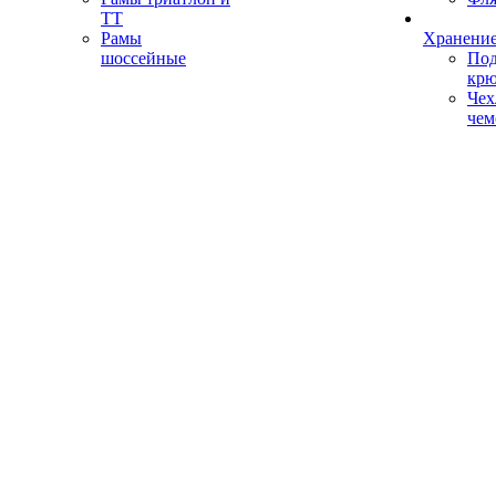
ТТ
Рамы
Хранение
шоссейные
Под
кр
Чех
чем