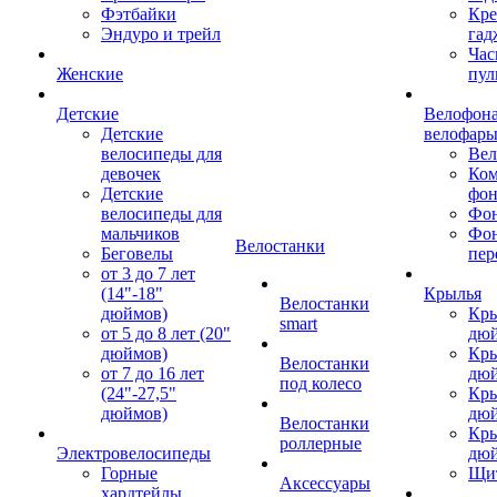
Фэтбайки
Кре
Эндуро и трейл
гад
Час
Женские
пул
Детские
Велофона
Детские
велофар
велосипеды для
Ве
девочек
Ком
Детские
фон
велосипеды для
Фон
мальчиков
Фо
Велостанки
Беговелы
пер
от 3 до 7 лет
(14"-18"
Крылья
Велостанки
дюймов)
Кры
smart
от 5 до 8 лет (20"
дю
дюймов)
Кры
Велостанки
от 7 до 16 лет
дю
под колесо
(24"-27,5"
Кры
дюймов)
дю
Велостанки
Кры
роллерные
Электровелосипеды
дю
Горные
Щи
Аксессуары
хардтейлы