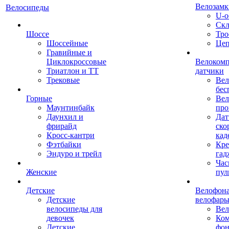
Велозамк
Велосипеды
U-о
Скл
Шоссе
Тро
Шоссейные
Це
Гравийные и
Циклокроссовые
Велоком
Триатлон и ТТ
датчики
Трековые
Вел
бес
Горные
Вел
Маунтинбайк
про
Даунхил и
Дат
фрирайд
ско
Кросс-кантри
кад
Фэтбайки
Кре
Эндуро и трейл
гад
Час
Женские
пул
Детские
Велофона
Детские
велофар
велосипеды для
Ве
девочек
Ком
Детские
фон