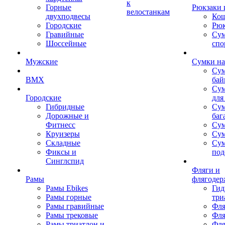
к
Горные
Рюкзаки 
велостанкам
двухподвесы
Кош
Городские
Рюк
Гравийные
Су
Шоссейные
спо
Мужские
Сумки на
Сум
BMX
бай
Сум
Городские
для
Гибридные
Сум
Дорожные и
баг
Фитнесс
Сум
Круизеры
Сум
Складные
Су
Фиксы и
под
Синглспид
Фляги и
Рамы
флягодер
Рамы Ebikes
Гид
Рамы горные
три
Рамы гравийные
Фля
Рамы трековые
Фля
Рамы триатлон и
Фля