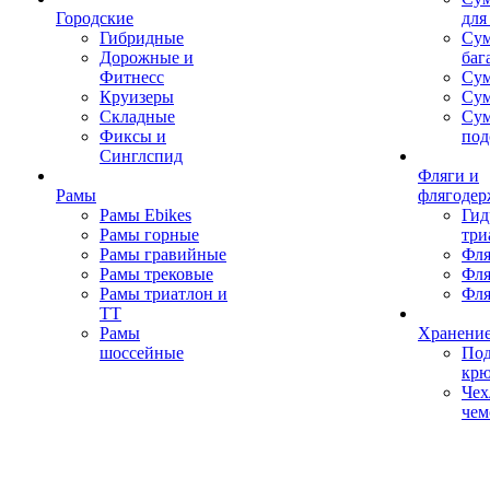
Городские
для
Гибридные
Сум
Дорожные и
баг
Фитнесс
Сум
Круизеры
Сум
Складные
Су
Фиксы и
под
Синглспид
Фляги и
Рамы
флягодер
Рамы Ebikes
Гид
Рамы горные
три
Рамы гравийные
Фля
Рамы трековые
Фля
Рамы триатлон и
Фля
ТТ
Рамы
Хранение
шоссейные
Под
кр
Чех
чем