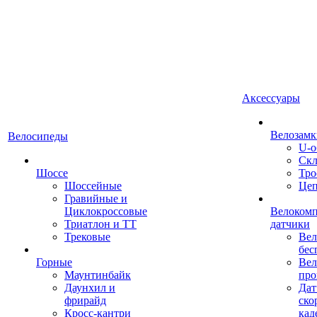
Аксессуары
Велозамк
Велосипеды
U-о
Скл
Шоссе
Тро
Шоссейные
Це
Гравийные и
Циклокроссовые
Велоком
Триатлон и ТТ
датчики
Трековые
Вел
бес
Горные
Вел
Маунтинбайк
про
Даунхил и
Дат
фрирайд
ско
Кросс-кантри
кад