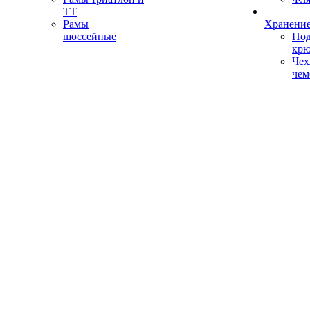
ТТ
Рамы
Хранение
шоссейные
Под
кр
Чех
чем