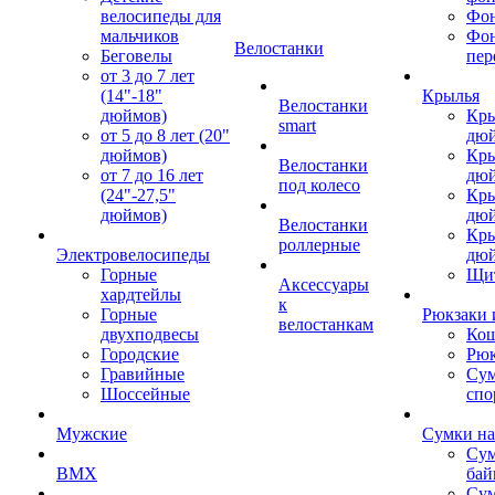
велосипеды для
Фон
мальчиков
Фо
Велостанки
Беговелы
пер
от 3 до 7 лет
(14"-18"
Крылья
Велостанки
дюймов)
Кры
smart
от 5 до 8 лет (20"
дю
дюймов)
Кры
Велостанки
от 7 до 16 лет
дю
под колесо
(24"-27,5"
Кры
дюймов)
дю
Велостанки
Кры
роллерные
Электровелосипеды
дю
Горные
Щи
Аксессуары
хардтейлы
к
Горные
Рюкзаки 
велостанкам
двухподвесы
Кош
Городские
Рюк
Гравийные
Су
Шоссейные
спо
Мужские
Сумки на
Сум
BMX
бай
Сум