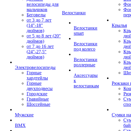
велосипеды для
Фон
мальчиков
Фо
Велостанки
Беговелы
пер
от 3 до 7 лет
(14"-18"
Крылья
Велостанки
дюймов)
Кры
smart
от 5 до 8 лет (20"
дю
дюймов)
Кры
Велостанки
от 7 до 16 лет
дю
под колесо
(24"-27,5"
Кры
дюймов)
дю
Велостанки
Кры
роллерные
Электровелосипеды
дю
Горные
Щи
Аксессуары
хардтейлы
к
Горные
Рюкзаки 
велостанкам
двухподвесы
Кош
Городские
Рюк
Гравийные
Су
Шоссейные
спо
Мужские
Сумки на
Сум
BMX
бай
Сум