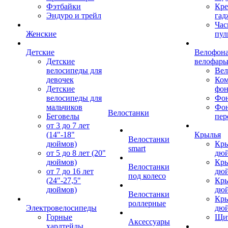
Фэтбайки
Кре
Эндуро и трейл
гад
Час
Женские
пул
Детские
Велофона
Детские
велофар
велосипеды для
Ве
девочек
Ком
Детские
фон
велосипеды для
Фон
мальчиков
Фо
Велостанки
Беговелы
пер
от 3 до 7 лет
(14"-18"
Крылья
Велостанки
дюймов)
Кры
smart
от 5 до 8 лет (20"
дю
дюймов)
Кры
Велостанки
от 7 до 16 лет
дю
под колесо
(24"-27,5"
Кры
дюймов)
дю
Велостанки
Кры
роллерные
Электровелосипеды
дю
Горные
Щи
Аксессуары
хардтейлы