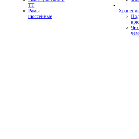
ТТ
Рамы
Хранение
шоссейные
Под
кр
Чех
чем