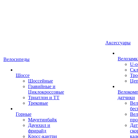
Аксессуары
Велозамк
Велосипеды
U-о
Скл
Шоссе
Тро
Шоссейные
Це
Гравийные и
Циклокроссовые
Велоком
Триатлон и ТТ
датчики
Трековые
Вел
бес
Горные
Вел
Маунтинбайк
про
Даунхил и
Дат
фрирайд
ско
Кросс-кантри
кад