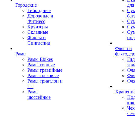
Городские
для
Гибридные
Сум
Дорожные и
баг
Фитнесс
Сум
Круизеры
Сум
Складные
Су
Фиксы и
под
Синглспид
Фляги и
Рамы
флягодер
Рамы Ebikes
Гид
Рамы горные
три
Рамы гравийные
Фля
Рамы трековые
Фля
Рамы триатлон и
Фля
ТТ
Рамы
Хранение
шоссейные
Под
кр
Чех
чем