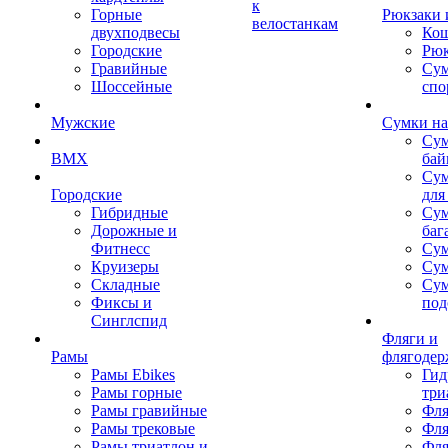
к
Горные
Рюкзаки 
велостанкам
двухподвесы
Кош
Городские
Рюк
Гравийные
Су
Шоссейные
спо
Мужские
Сумки на
Сум
BMX
бай
Сум
Городские
для
Гибридные
Сум
Дорожные и
баг
Фитнесс
Сум
Круизеры
Сум
Складные
Су
Фиксы и
под
Синглспид
Фляги и
Рамы
флягодер
Рамы Ebikes
Гид
Рамы горные
три
Рамы гравийные
Фля
Рамы трековые
Фля
Рамы триатлон и
Фля