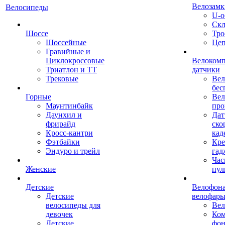
Велозамк
Велосипеды
U-о
Скл
Шоссе
Тро
Шоссейные
Це
Гравийные и
Циклокроссовые
Велоком
Триатлон и ТТ
датчики
Трековые
Вел
бес
Горные
Вел
Маунтинбайк
про
Даунхил и
Дат
фрирайд
ско
Кросс-кантри
кад
Фэтбайки
Кре
Эндуро и трейл
гад
Час
Женские
пул
Детские
Велофона
Детские
велофар
велосипеды для
Ве
девочек
Ком
Детские
фон