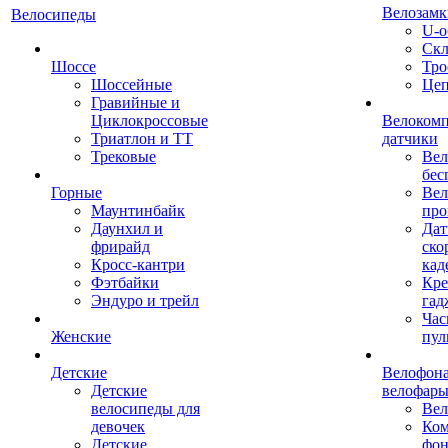
Велозамк
Велосипеды
U-о
Скл
Шоссе
Тро
Шоссейные
Це
Гравийные и
Циклокроссовые
Велоком
Триатлон и ТТ
датчики
Трековые
Вел
бес
Горные
Вел
Маунтинбайк
про
Даунхил и
Дат
фрирайд
ско
Кросс-кантри
кад
Фэтбайки
Кре
Эндуро и трейл
гад
Час
Женские
пул
Детские
Велофона
Детские
велофар
велосипеды для
Ве
девочек
Ком
Детские
фон