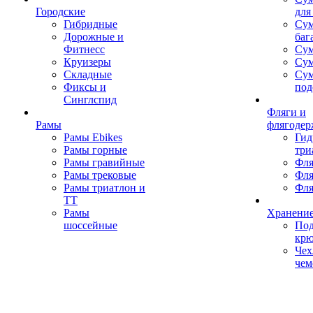
Городские
для
Гибридные
Сум
Дорожные и
баг
Фитнесс
Сум
Круизеры
Сум
Складные
Су
Фиксы и
под
Синглспид
Фляги и
Рамы
флягодер
Рамы Ebikes
Гид
Рамы горные
три
Рамы гравийные
Фля
Рамы трековые
Фля
Рамы триатлон и
Фля
ТТ
Рамы
Хранение
шоссейные
Под
кр
Чех
чем