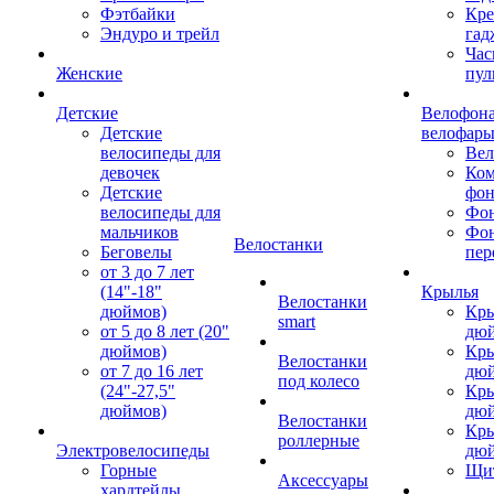
Фэтбайки
Кре
Эндуро и трейл
гад
Час
Женские
пул
Детские
Велофона
Детские
велофар
велосипеды для
Ве
девочек
Ком
Детские
фон
велосипеды для
Фон
мальчиков
Фо
Велостанки
Беговелы
пер
от 3 до 7 лет
(14"-18"
Крылья
Велостанки
дюймов)
Кры
smart
от 5 до 8 лет (20"
дю
дюймов)
Кры
Велостанки
от 7 до 16 лет
дю
под колесо
(24"-27,5"
Кры
дюймов)
дю
Велостанки
Кры
роллерные
Электровелосипеды
дю
Горные
Щи
Аксессуары
хардтейлы