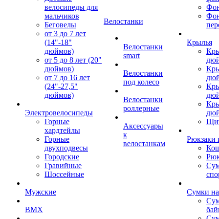
велосипеды для
Фон
мальчиков
Фо
Велостанки
Беговелы
пер
от 3 до 7 лет
(14"-18"
Крылья
Велостанки
дюймов)
Кры
smart
от 5 до 8 лет (20"
дю
дюймов)
Кры
Велостанки
от 7 до 16 лет
дю
под колесо
(24"-27,5"
Кры
дюймов)
дю
Велостанки
Кры
роллерные
Электровелосипеды
дю
Горные
Щи
Аксессуары
хардтейлы
к
Горные
Рюкзаки 
велостанкам
двухподвесы
Кош
Городские
Рюк
Гравийные
Су
Шоссейные
спо
Мужские
Сумки на
Сум
BMX
бай
Сум