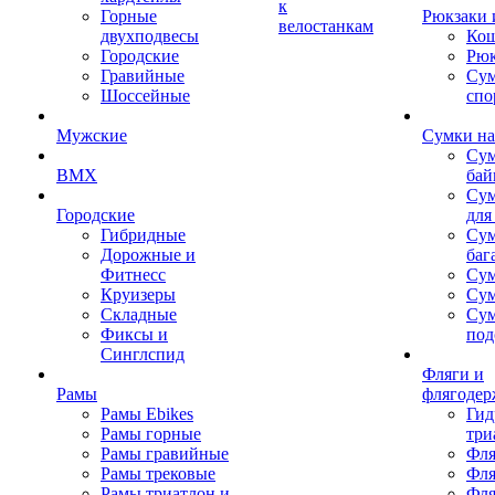
к
Горные
Рюкзаки 
велостанкам
двухподвесы
Кош
Городские
Рюк
Гравийные
Су
Шоссейные
спо
Мужские
Сумки на
Сум
BMX
бай
Сум
Городские
для
Гибридные
Сум
Дорожные и
баг
Фитнесс
Сум
Круизеры
Сум
Складные
Су
Фиксы и
под
Синглспид
Фляги и
Рамы
флягодер
Рамы Ebikes
Гид
Рамы горные
три
Рамы гравийные
Фля
Рамы трековые
Фля
Рамы триатлон и
Фля