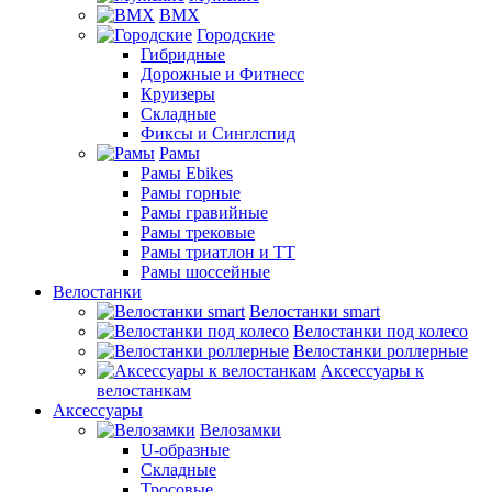
BMX
Городские
Гибридные
Дорожные и Фитнесс
Круизеры
Складные
Фиксы и Синглспид
Рамы
Рамы Ebikes
Рамы горные
Рамы гравийные
Рамы трековые
Рамы триатлон и ТТ
Рамы шоссейные
Велостанки
Велостанки smart
Велостанки под колесо
Велостанки роллерные
Аксессуары к
велостанкам
Аксессуары
Велозамки
U-образные
Складные
Тросовые