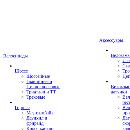
Аксессуары
Велозамк
Велосипеды
U-о
Скл
Шоссе
Тро
Шоссейные
Це
Гравийные и
Циклокроссовые
Велоком
Триатлон и ТТ
датчики
Трековые
Вел
бес
Горные
Вел
Маунтинбайк
про
Даунхил и
Дат
фрирайд
ско
Кросс-кантри
кад