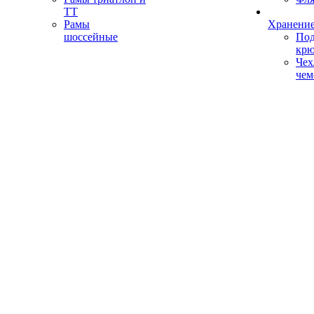
ТТ
Рамы
Хранение
шоссейные
Под
кр
Чех
чем