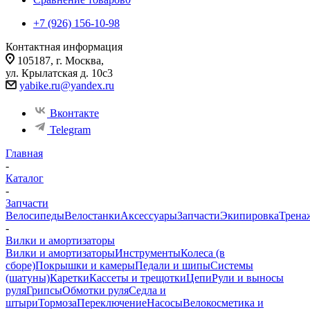
+7 (926) 156-10-98
Контактная информация
105187, г. Москва,
ул. Крылатская д. 10с3
yabike.ru@yandex.ru
Вконтакте
Telegram
Главная
-
Каталог
-
Запчасти
Велосипеды
Велостанки
Аксессуары
Запчасти
Экипировка
Трена
-
Вилки и амортизаторы
Вилки и амортизаторы
Инструменты
Колеса (в
сборе)
Покрышки и камеры
Педали и шипы
Системы
(шатуны)
Каретки
Кассеты и трещотки
Цепи
Рули и выносы
руля
Грипсы
Обмотки руля
Седла и
штыри
Тормоза
Переключение
Насосы
Велокосметика и