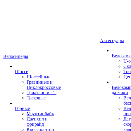
Аксессуары
Велозамк
Велосипеды
U-о
Скл
Шоссе
Тро
Шоссейные
Це
Гравийные и
Циклокроссовые
Велоком
Триатлон и ТТ
датчики
Трековые
Вел
бес
Горные
Вел
Маунтинбайк
про
Даунхил и
Дат
фрирайд
ско
Кросс-кантри
кад