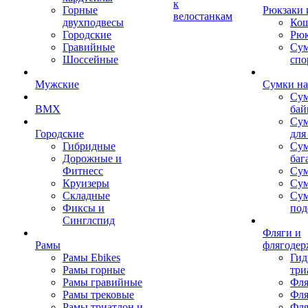
к
Горные
Рюкзаки 
велостанкам
двухподвесы
Кош
Городские
Рюк
Гравийные
Су
Шоссейные
спо
Мужские
Сумки на
Сум
BMX
бай
Сум
Городские
для
Гибридные
Сум
Дорожные и
баг
Фитнесс
Сум
Круизеры
Сум
Складные
Су
Фиксы и
под
Синглспид
Фляги и
Рамы
флягодер
Рамы Ebikes
Гид
Рамы горные
три
Рамы гравийные
Фля
Рамы трековые
Фля
Рамы триатлон и
Фля