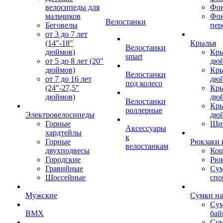
велосипеды для
Фон
мальчиков
Фо
Велостанки
Беговелы
пер
от 3 до 7 лет
(14"-18"
Крылья
Велостанки
дюймов)
Кры
smart
от 5 до 8 лет (20"
дю
дюймов)
Кры
Велостанки
от 7 до 16 лет
дю
под колесо
(24"-27,5"
Кры
дюймов)
дю
Велостанки
Кры
роллерные
Электровелосипеды
дю
Горные
Щи
Аксессуары
хардтейлы
к
Горные
Рюкзаки 
велостанкам
двухподвесы
Кош
Городские
Рюк
Гравийные
Су
Шоссейные
спо
Мужские
Сумки на
Сум
BMX
бай
Сум