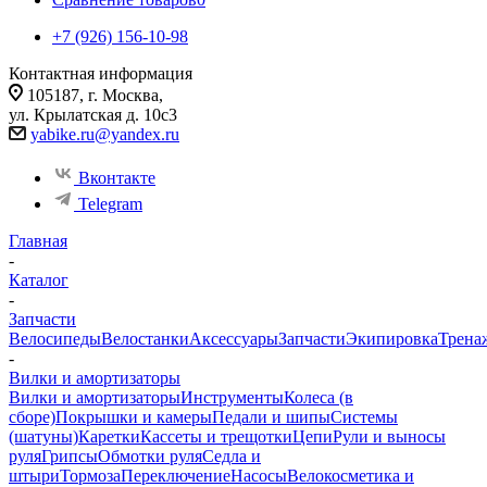
+7 (926) 156-10-98
Контактная информация
105187, г. Москва,
ул. Крылатская д. 10с3
yabike.ru@yandex.ru
Вконтакте
Telegram
Главная
-
Каталог
-
Запчасти
Велосипеды
Велостанки
Аксессуары
Запчасти
Экипировка
Трена
-
Вилки и амортизаторы
Вилки и амортизаторы
Инструменты
Колеса (в
сборе)
Покрышки и камеры
Педали и шипы
Системы
(шатуны)
Каретки
Кассеты и трещотки
Цепи
Рули и выносы
руля
Грипсы
Обмотки руля
Седла и
штыри
Тормоза
Переключение
Насосы
Велокосметика и