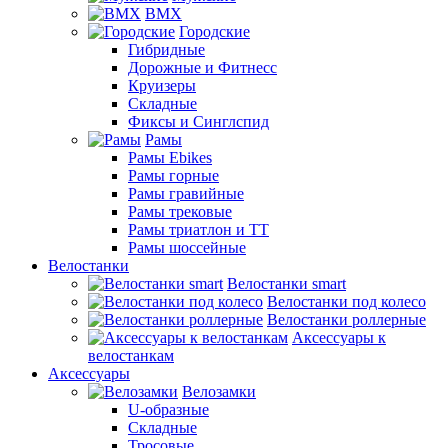
BMX
Городские
Гибридные
Дорожные и Фитнесс
Круизеры
Складные
Фиксы и Синглспид
Рамы
Рамы Ebikes
Рамы горные
Рамы гравийные
Рамы трековые
Рамы триатлон и ТТ
Рамы шоссейные
Велостанки
Велостанки smart
Велостанки под колесо
Велостанки роллерные
Аксессуары к
велостанкам
Аксессуары
Велозамки
U-образные
Складные
Тросовые