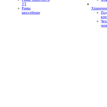
ТТ
Рамы
Хранение
шоссейные
Под
кр
Чех
чем