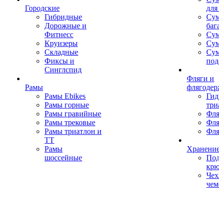
Городские
для
Гибридные
Сум
Дорожные и
баг
Фитнесс
Сум
Круизеры
Сум
Складные
Су
Фиксы и
под
Синглспид
Фляги и
Рамы
флягодер
Рамы Ebikes
Гид
Рамы горные
три
Рамы гравийные
Фля
Рамы трековые
Фля
Рамы триатлон и
Фля
ТТ
Рамы
Хранение
шоссейные
Под
кр
Чех
чем