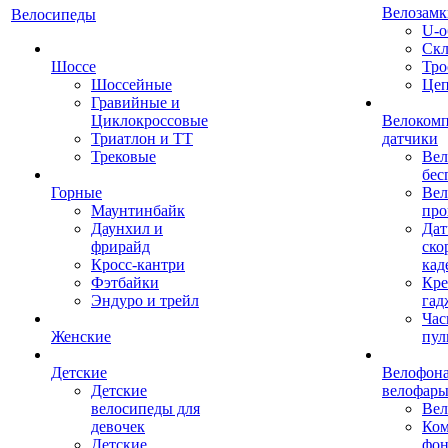
Велозамк
Велосипеды
U-о
Скл
Шоссе
Тро
Шоссейные
Це
Гравийные и
Циклокроссовые
Велоком
Триатлон и ТТ
датчики
Трековые
Вел
бес
Горные
Вел
Маунтинбайк
про
Даунхил и
Дат
фрирайд
ско
Кросс-кантри
кад
Фэтбайки
Кре
Эндуро и трейл
гад
Час
Женские
пул
Детские
Велофона
Детские
велофар
велосипеды для
Ве
девочек
Ком
Детские
фон