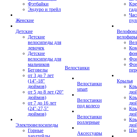
Фэтбайки
Кре
Эндуро и трейл
гад
Час
Женские
пул
Детские
Велофона
Детские
велофар
велосипеды для
Ве
девочек
Ком
Детские
фон
велосипеды для
Фон
мальчиков
Фо
Велостанки
Беговелы
пер
от 3 до 7 лет
(14"-18"
Крылья
Велостанки
дюймов)
Кры
smart
от 5 до 8 лет (20"
дю
дюймов)
Кры
Велостанки
от 7 до 16 лет
дю
под колесо
(24"-27,5"
Кры
дюймов)
дю
Велостанки
Кры
роллерные
Электровелосипеды
дю
Горные
Щи
Аксессуары
хардтейлы