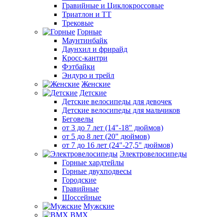
Гравийные и Циклокроссовые
Триатлон и ТТ
Трековые
Горные
Маунтинбайк
Даунхил и фрирайд
Кросс-кантри
Фэтбайки
Эндуро и трейл
Женские
Детские
Детские велосипеды для девочек
Детские велосипеды для мальчиков
Беговелы
от 3 до 7 лет (14"-18" дюймов)
от 5 до 8 лет (20" дюймов)
от 7 до 16 лет (24"-27,5" дюймов)
Электровелосипеды
Горные хардтейлы
Горные двухподвесы
Городские
Гравийные
Шоссейные
Мужские
BMX