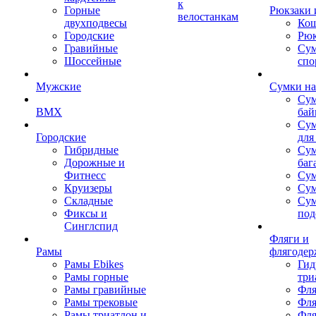
к
Горные
Рюкзаки 
велостанкам
двухподвесы
Кош
Городские
Рюк
Гравийные
Су
Шоссейные
спо
Мужские
Сумки на
Сум
BMX
бай
Сум
Городские
для
Гибридные
Сум
Дорожные и
баг
Фитнесс
Сум
Круизеры
Сум
Складные
Су
Фиксы и
под
Синглспид
Фляги и
Рамы
флягодер
Рамы Ebikes
Гид
Рамы горные
три
Рамы гравийные
Фля
Рамы трековые
Фля
Рамы триатлон и
Фля