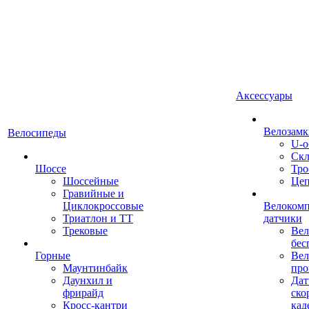
Аксессуары
Велозамк
Велосипеды
U-о
Скл
Шоссе
Тро
Шоссейные
Це
Гравийные и
Циклокроссовые
Велоком
Триатлон и ТТ
датчики
Трековые
Вел
бес
Горные
Вел
Маунтинбайк
про
Даунхил и
Дат
фрирайд
ско
Кросс-кантри
кад