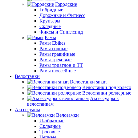
Городские
Гибридные
Дорожные и Фитнесс
Круизеры
Складные
Фиксы и Синглспид
Рамы
Рамы Ebikes
Рамы горные
Рамы гравийные
Рамы трековые
Рамы триатлон и ТТ
Рамы шоссейные
Велостанки
Велостанки smart
Велостанки под колесо
Велостанки роллерные
Аксессуары к
велостанкам
Аксессуары
Велозамки
U-образные
Складные
Тросовые
Цепные