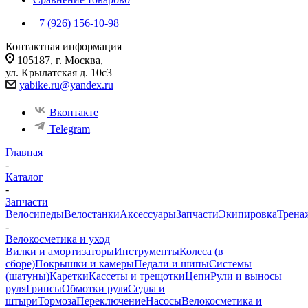
+7 (926) 156-10-98
Контактная информация
105187, г. Москва,
ул. Крылатская д. 10с3
yabike.ru@yandex.ru
Вконтакте
Telegram
Главная
-
Каталог
-
Запчасти
Велосипеды
Велостанки
Аксессуары
Запчасти
Экипировка
Трена
-
Велокосметика и уход
Вилки и амортизаторы
Инструменты
Колеса (в
сборе)
Покрышки и камеры
Педали и шипы
Системы
(шатуны)
Каретки
Кассеты и трещотки
Цепи
Рули и выносы
руля
Грипсы
Обмотки руля
Седла и
штыри
Тормоза
Переключение
Насосы
Велокосметика и