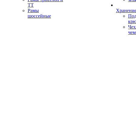
ТТ
Рамы
Хранение
шоссейные
Под
кр
Чех
чем