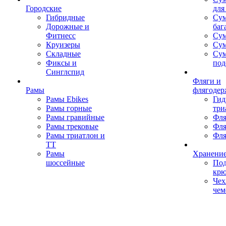
Городские
для
Гибридные
Сум
Дорожные и
баг
Фитнесс
Сум
Круизеры
Сум
Складные
Су
Фиксы и
под
Синглспид
Фляги и
Рамы
флягодер
Рамы Ebikes
Гид
Рамы горные
три
Рамы гравийные
Фля
Рамы трековые
Фля
Рамы триатлон и
Фля
ТТ
Рамы
Хранение
шоссейные
Под
кр
Чех
чем