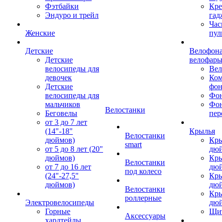
Фэтбайки
Кре
Эндуро и трейл
гад
Час
Женские
пул
Детские
Велофона
Детские
велофар
велосипеды для
Ве
девочек
Ком
Детские
фон
велосипеды для
Фон
мальчиков
Фо
Велостанки
Беговелы
пер
от 3 до 7 лет
(14"-18"
Крылья
Велостанки
дюймов)
Кры
smart
от 5 до 8 лет (20"
дю
дюймов)
Кры
Велостанки
от 7 до 16 лет
дю
под колесо
(24"-27,5"
Кры
дюймов)
дю
Велостанки
Кры
роллерные
Электровелосипеды
дю
Горные
Щи
Аксессуары
хардтейлы