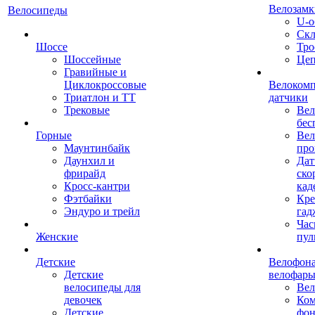
Велозамк
Велосипеды
U-о
Скл
Шоссе
Тро
Шоссейные
Це
Гравийные и
Циклокроссовые
Велоком
Триатлон и ТТ
датчики
Трековые
Вел
бес
Горные
Вел
Маунтинбайк
про
Даунхил и
Дат
фрирайд
ско
Кросс-кантри
кад
Фэтбайки
Кре
Эндуро и трейл
гад
Час
Женские
пул
Детские
Велофона
Детские
велофар
велосипеды для
Ве
девочек
Ком
Детские
фон