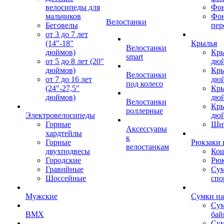
велосипеды для
Фон
мальчиков
Фо
Велостанки
Беговелы
пер
от 3 до 7 лет
(14"-18"
Крылья
Велостанки
дюймов)
Кры
smart
от 5 до 8 лет (20"
дю
дюймов)
Кры
Велостанки
от 7 до 16 лет
дю
под колесо
(24"-27,5"
Кры
дюймов)
дю
Велостанки
Кры
роллерные
Электровелосипеды
дю
Горные
Щи
Аксессуары
хардтейлы
к
Горные
Рюкзаки 
велостанкам
двухподвесы
Кош
Городские
Рюк
Гравийные
Су
Шоссейные
спо
Мужские
Сумки на
Сум
BMX
бай
Сум