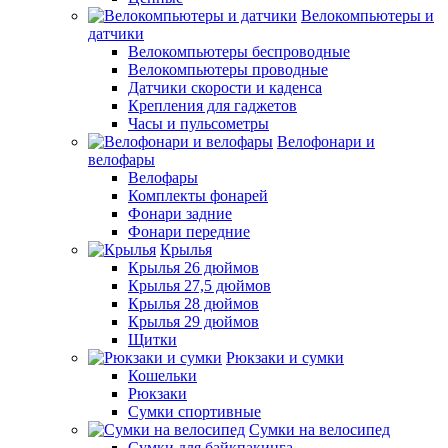
Велокомпьютеры и
датчики
Велокомпьютеры беспроводные
Велокомпьютеры проводные
Датчики скорости и каденса
Крепления для гаджетов
Часы и пульсометры
Велофонари и
велофары
Велофары
Комплекты фонарей
Фонари задние
Фонари передние
Крылья
Крылья 26 дюймов
Крылья 27,5 дюймов
Крылья 28 дюймов
Крылья 29 дюймов
Щитки
Рюкзаки и сумки
Кошельки
Рюкзаки
Сумки спортивные
Сумки на велосипед
Сумки для байкпакинга