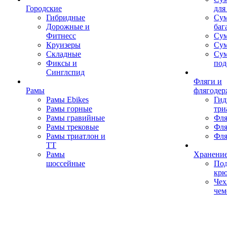
Городские
для
Гибридные
Сум
Дорожные и
баг
Фитнесс
Сум
Круизеры
Сум
Складные
Су
Фиксы и
под
Синглспид
Фляги и
Рамы
флягодер
Рамы Ebikes
Гид
Рамы горные
три
Рамы гравийные
Фля
Рамы трековые
Фля
Рамы триатлон и
Фля
ТТ
Рамы
Хранение
шоссейные
Под
кр
Чех
чем