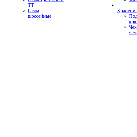
ТТ
Рамы
Хранение
шоссейные
Под
кр
Чех
чем