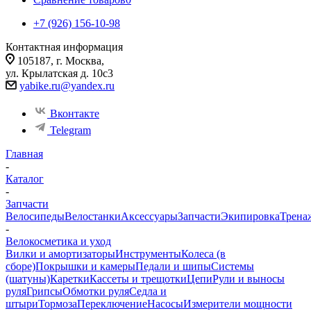
+7 (926) 156-10-98
Контактная информация
105187, г. Москва,
ул. Крылатская д. 10с3
yabike.ru@yandex.ru
Вконтакте
Telegram
Главная
-
Каталог
-
Запчасти
Велосипеды
Велостанки
Аксессуары
Запчасти
Экипировка
Трена
-
Велокосметика и уход
Вилки и амортизаторы
Инструменты
Колеса (в
сборе)
Покрышки и камеры
Педали и шипы
Системы
(шатуны)
Каретки
Кассеты и трещотки
Цепи
Рули и выносы
руля
Грипсы
Обмотки руля
Седла и
штыри
Тормоза
Переключение
Насосы
Измерители мощности