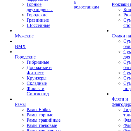
к
Горные
Рюкзаки 
велостанкам
двухподвесы
Кош
Городские
Рюк
Гравийные
Су
Шоссейные
спо
Мужские
Сумки на
Сум
BMX
бай
Сум
Городские
для
Гибридные
Сум
Дорожные и
баг
Фитнесс
Сум
Круизеры
Сум
Складные
Су
Фиксы и
под
Синглспид
Фляги и
Рамы
флягодер
Рамы Ebikes
Гид
Рамы горные
три
Рамы гравийные
Фля
Рамы трековые
Фля
Рамы триатлон и
Фля