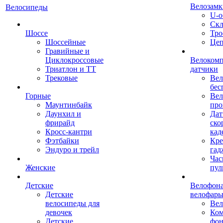
Велозамк
Велосипеды
U-о
Скл
Шоссе
Тро
Шоссейные
Це
Гравийные и
Циклокроссовые
Велоком
Триатлон и ТТ
датчики
Трековые
Вел
бес
Горные
Вел
Маунтинбайк
про
Даунхил и
Дат
фрирайд
ско
Кросс-кантри
кад
Фэтбайки
Кре
Эндуро и трейл
гад
Час
Женские
пул
Детские
Велофона
Детские
велофар
велосипеды для
Ве
девочек
Ком
Детские
фон