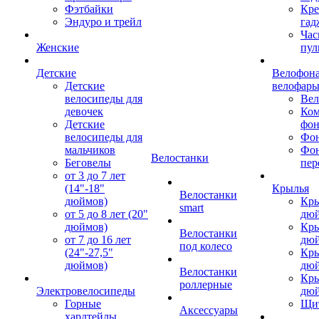
Фэтбайки
Кре
Эндуро и трейл
гад
Час
Женские
пул
Детские
Велофона
Детские
велофар
велосипеды для
Ве
девочек
Ком
Детские
фон
велосипеды для
Фон
мальчиков
Фо
Велостанки
Беговелы
пер
от 3 до 7 лет
(14"-18"
Крылья
Велостанки
дюймов)
Кры
smart
от 5 до 8 лет (20"
дю
дюймов)
Кры
Велостанки
от 7 до 16 лет
дю
под колесо
(24"-27,5"
Кры
дюймов)
дю
Велостанки
Кры
роллерные
Электровелосипеды
дю
Горные
Щи
Аксессуары
хардтейлы