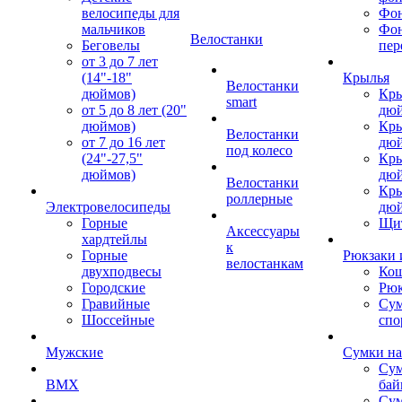
велосипеды для
Фон
мальчиков
Фо
Велостанки
Беговелы
пер
от 3 до 7 лет
(14"-18"
Крылья
Велостанки
дюймов)
Кры
smart
от 5 до 8 лет (20"
дю
дюймов)
Кры
Велостанки
от 7 до 16 лет
дю
под колесо
(24"-27,5"
Кры
дюймов)
дю
Велостанки
Кры
роллерные
Электровелосипеды
дю
Горные
Щи
Аксессуары
хардтейлы
к
Горные
Рюкзаки 
велостанкам
двухподвесы
Кош
Городские
Рюк
Гравийные
Су
Шоссейные
спо
Мужские
Сумки на
Сум
BMX
бай
Сум