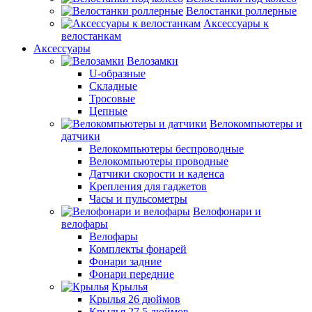
Велостанки роллерные
Аксессуары к
велостанкам
Аксессуары
Велозамки
U-образные
Складные
Тросовые
Цепные
Велокомпьютеры и
датчики
Велокомпьютеры беспроводные
Велокомпьютеры проводные
Датчики скорости и каденса
Крепления для гаджетов
Часы и пульсометры
Велофонари и
велофары
Велофары
Комплекты фонарей
Фонари задние
Фонари передние
Крылья
Крылья 26 дюймов
Крылья 27,5 дюймов