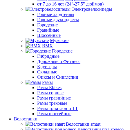
от 7 до 16 лет (24"-27,5" дюймов)
Электровелосипеды
Горные хардтейлы
Горные двухподвесы
Городские
Гравийные
Шоссейные
Мужские
BMX
Городские
Гибридные
Дорожные и Фитнесс
Круизеры
Складные
Фиксы и Синглспид
Рамы
Рамы Ebikes
Рамы горные
Рамы гравийные
Рамы трековые
Рамы триатлон и ТТ
Рамы шоссейные
Велостанки
Велостанки smart
Велостанки под колесо