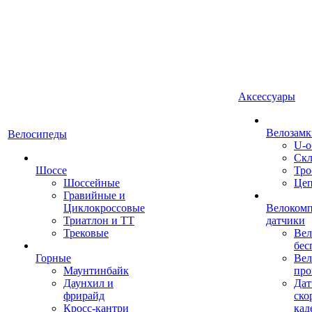
Аксессуары
Велозамк
Велосипеды
U-о
Скл
Шоссе
Тро
Шоссейные
Це
Гравийные и
Циклокроссовые
Велоком
Триатлон и ТТ
датчики
Трековые
Вел
бес
Горные
Вел
Маунтинбайк
про
Даунхил и
Дат
фрирайд
ско
Кросс-кантри
кад