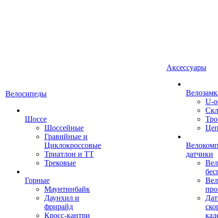
Аксессуары
Велозамк
Велосипеды
U-о
Скл
Шоссе
Тро
Шоссейные
Це
Гравийные и
Циклокроссовые
Велоком
Триатлон и ТТ
датчики
Трековые
Вел
бес
Горные
Вел
Маунтинбайк
про
Даунхил и
Дат
фрирайд
ско
Кросс-кантри
кад