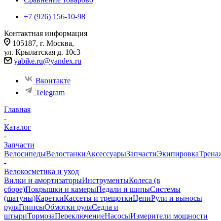
+7 (926) 156-10-98
Контактная информация
105187, г. Москва,
ул. Крылатская д. 10с3
yabike.ru@yandex.ru
Вконтакте
Telegram
Главная
-
Каталог
-
Запчасти
Велосипеды
Велостанки
Аксессуары
Запчасти
Экипировка
Трена
-
Велокосметика и уход
Вилки и амортизаторы
Инструменты
Колеса (в
сборе)
Покрышки и камеры
Педали и шипы
Системы
(шатуны)
Каретки
Кассеты и трещотки
Цепи
Рули и выносы
руля
Грипсы
Обмотки руля
Седла и
штыри
Тормоза
Переключение
Насосы
Измерители мощности