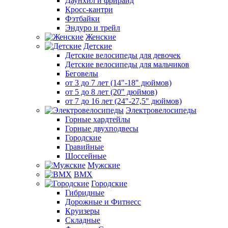
Даунхил и фрирайд
Кросс-кантри
Фэтбайки
Эндуро и трейл
Женские
Детские
Детские велосипеды для девочек
Детские велосипеды для мальчиков
Беговелы
от 3 до 7 лет (14"-18" дюймов)
от 5 до 8 лет (20" дюймов)
от 7 до 16 лет (24"-27,5" дюймов)
Электровелосипеды
Горные хардтейлы
Горные двухподвесы
Городские
Гравийные
Шоссейные
Мужские
BMX
Городские
Гибридные
Дорожные и Фитнесс
Круизеры
Складные