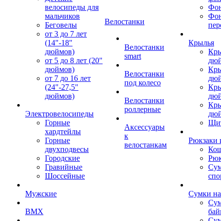
велосипеды для
Фон
мальчиков
Фо
Велостанки
Беговелы
пер
от 3 до 7 лет
(14"-18"
Крылья
Велостанки
дюймов)
Кры
smart
от 5 до 8 лет (20"
дю
дюймов)
Кры
Велостанки
от 7 до 16 лет
дю
под колесо
(24"-27,5"
Кры
дюймов)
дю
Велостанки
Кры
роллерные
Электровелосипеды
дю
Горные
Щи
Аксессуары
хардтейлы
к
Горные
Рюкзаки 
велостанкам
двухподвесы
Кош
Городские
Рюк
Гравийные
Су
Шоссейные
спо
Мужские
Сумки на
Сум
BMX
бай
Сум