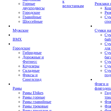
к
Горные
Рюкзаки 
велостанкам
двухподвесы
Кош
Городские
Рюк
Гравийные
Су
Шоссейные
спо
Мужские
Сумки на
Сум
BMX
бай
Сум
Городские
для
Гибридные
Сум
Дорожные и
баг
Фитнесс
Сум
Круизеры
Сум
Складные
Су
Фиксы и
под
Синглспид
Фляги и
Рамы
флягодер
Рамы Ebikes
Гид
Рамы горные
три
Рамы гравийные
Фля
Рамы трековые
Фля
Рамы триатлон и
Фля