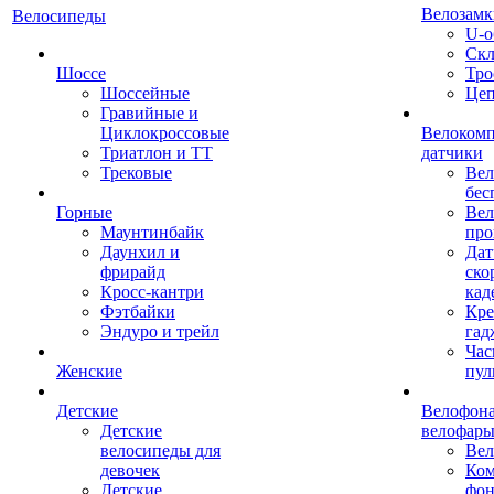
Велозамк
Велосипеды
U-о
Скл
Шоссе
Тро
Шоссейные
Це
Гравийные и
Циклокроссовые
Велоком
Триатлон и ТТ
датчики
Трековые
Вел
бес
Горные
Вел
Маунтинбайк
про
Даунхил и
Дат
фрирайд
ско
Кросс-кантри
кад
Фэтбайки
Кре
Эндуро и трейл
гад
Час
Женские
пул
Детские
Велофона
Детские
велофар
велосипеды для
Ве
девочек
Ком
Детские
фон