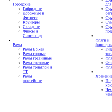
Городские
для
Гибридные
Сум
Дорожные и
баг
Фитнесс
Сум
Круизеры
Сум
Складные
Су
Фиксы и
под
Синглспид
Фляги и
Рамы
флягодер
Рамы Ebikes
Гид
Рамы горные
три
Рамы гравийные
Фля
Рамы трековые
Фля
Рамы триатлон и
Фля
ТТ
Рамы
Хранение
шоссейные
Под
кр
Чех
чем