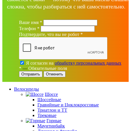
сложна, чтобы разбираться с ней самостоятельно.
Ваше имя
*
Телефон
*
Подтвердите, что вы не робот
*
Я согласен на
обработку персональных данных
*
—
Обязательные поля
Отменить
Велосипеды
Шоссе
Шоссейные
Гравийные и Циклокроссовые
Триатлон и ТТ
Трековые
Горные
Маунтинбайк