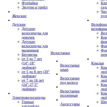
Фэтбайки
Кре
Эндуро и трейл
гад
Час
Женские
пул
Детские
Велофона
Детские
велофар
велосипеды для
Ве
девочек
Ком
Детские
фон
велосипеды для
Фон
мальчиков
Фо
Велостанки
Беговелы
пер
от 3 до 7 лет
(14"-18"
Крылья
Велостанки
дюймов)
Кры
smart
от 5 до 8 лет (20"
дю
дюймов)
Кры
Велостанки
от 7 до 16 лет
дю
под колесо
(24"-27,5"
Кры
дюймов)
дю
Велостанки
Кры
роллерные
Электровелосипеды
дю
Горные
Щи
Аксессуары
хардтейлы