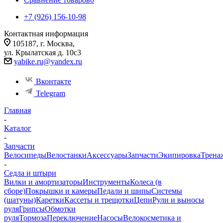
+7 (926) 156-10-98
Контактная информация
105187, г. Москва,
ул. Крылатская д. 10с3
yabike.ru@yandex.ru
Вконтакте
Telegram
Главная
-
Каталог
-
Запчасти
Велосипеды
Велостанки
Аксессуары
Запчасти
Экипировка
Трена
-
Седла и штыри
Вилки и амортизаторы
Инструменты
Колеса (в
сборе)
Покрышки и камеры
Педали и шипы
Системы
(шатуны)
Каретки
Кассеты и трещотки
Цепи
Рули и выносы
руля
Грипсы
Обмотки
руля
Тормоза
Переключение
Насосы
Велокосметика и