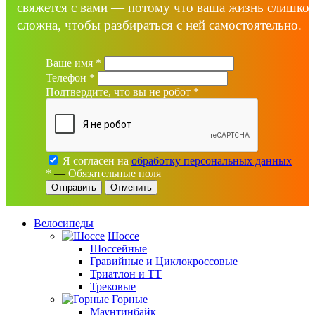
свяжется с вами — потому что ваша жизнь слишко
сложна, чтобы разбираться с ней самостоятельно.
Ваше имя
*
Телефон
*
Подтвердите, что вы не робот
*
Я согласен на
обработку персональных данных
*
—
Обязательные поля
Отменить
Велосипеды
Шоссе
Шоссейные
Гравийные и Циклокроссовые
Триатлон и ТТ
Трековые
Горные
Маунтинбайк