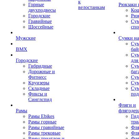
к
Горные
Рюкзаки 
велостанкам
двухподвесы
Кош
Городские
Рюк
Гравийные
Су
Шоссейные
спо
Мужские
Сумки на
Сум
BMX
бай
Сум
Городские
для
Гибридные
Сум
Дорожные и
баг
Фитнесс
Сум
Круизеры
Сум
Складные
Су
Фиксы и
под
Синглспид
Фляги и
Рамы
флягодер
Рамы Ebikes
Гид
Рамы горные
три
Рамы гравийные
Фля
Рамы трековые
Фля
Рамы триатлон и
Фля