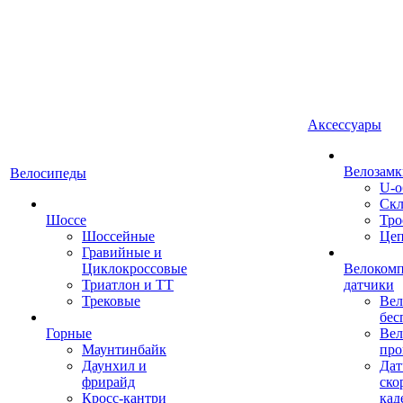
Аксессуары
Велозамк
Велосипеды
U-о
Скл
Шоссе
Тро
Шоссейные
Це
Гравийные и
Циклокроссовые
Велоком
Триатлон и ТТ
датчики
Трековые
Вел
бес
Горные
Вел
Маунтинбайк
про
Даунхил и
Дат
фрирайд
ско
Кросс-кантри
кад