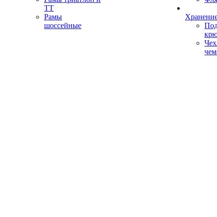
ТТ
Рамы
Хранение
шоссейные
Под
кр
Чех
чем