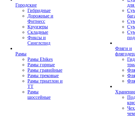
Городские
для
Гибридные
Сум
Дорожные и
баг
Фитнесс
Сум
Круизеры
Сум
Складные
Су
Фиксы и
под
Синглспид
Фляги и
Рамы
флягодер
Рамы Ebikes
Гид
Рамы горные
три
Рамы гравийные
Фля
Рамы трековые
Фля
Рамы триатлон и
Фля
ТТ
Рамы
Хранение
шоссейные
Под
кр
Чех
чем