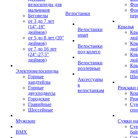
велосипеды для
Фон
мальчиков
Фо
Велостанки
Беговелы
пер
от 3 до 7 лет
(14"-18"
Крылья
Велостанки
дюймов)
Кры
smart
от 5 до 8 лет (20"
дю
дюймов)
Кры
Велостанки
от 7 до 16 лет
дю
под колесо
(24"-27,5"
Кры
дюймов)
дю
Велостанки
Кры
роллерные
Электровелосипеды
дю
Горные
Щи
Аксессуары
хардтейлы
к
Горные
Рюкзаки 
велостанкам
двухподвесы
Кош
Городские
Рюк
Гравийные
Су
Шоссейные
спо
Мужские
Сумки на
Сум
BMX
бай
Сум