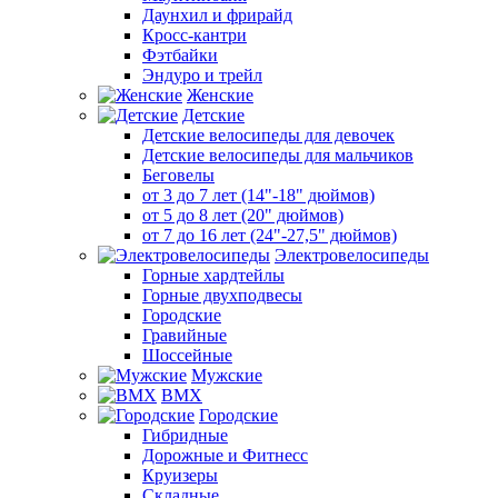
Даунхил и фрирайд
Кросс-кантри
Фэтбайки
Эндуро и трейл
Женские
Детские
Детские велосипеды для девочек
Детские велосипеды для мальчиков
Беговелы
от 3 до 7 лет (14"-18" дюймов)
от 5 до 8 лет (20" дюймов)
от 7 до 16 лет (24"-27,5" дюймов)
Электровелосипеды
Горные хардтейлы
Горные двухподвесы
Городские
Гравийные
Шоссейные
Мужские
BMX
Городские
Гибридные
Дорожные и Фитнесс
Круизеры
Складные