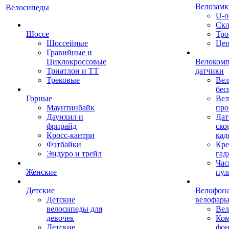
Велозамк
Велосипеды
U-о
Скл
Шоссе
Тро
Шоссейные
Це
Гравийные и
Циклокроссовые
Велоком
Триатлон и ТТ
датчики
Трековые
Вел
бес
Горные
Вел
Маунтинбайк
про
Даунхил и
Дат
фрирайд
ско
Кросс-кантри
кад
Фэтбайки
Кре
Эндуро и трейл
гад
Час
Женские
пул
Детские
Велофона
Детские
велофар
велосипеды для
Ве
девочек
Ком
Детские
фон