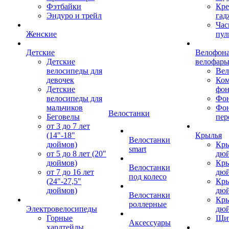
Фэтбайки
Кре
Эндуро и трейл
гад
Час
Женские
пул
Детские
Велофона
Детские
велофар
велосипеды для
Ве
девочек
Ком
Детские
фон
велосипеды для
Фон
мальчиков
Фо
Велостанки
Беговелы
пер
от 3 до 7 лет
(14"-18"
Крылья
Велостанки
дюймов)
Кры
smart
от 5 до 8 лет (20"
дю
дюймов)
Кры
Велостанки
от 7 до 16 лет
дю
под колесо
(24"-27,5"
Кры
дюймов)
дю
Велостанки
Кры
роллерные
Электровелосипеды
дю
Горные
Щи
Аксессуары
хардтейлы