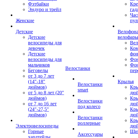
Фэтбайки
Кре
Эндуро и трейл
гад
Час
Женские
пул
Детские
Велофона
Детские
велофар
велосипеды для
Ве
девочек
Ком
Детские
фон
велосипеды для
Фон
мальчиков
Фо
Велостанки
Беговелы
пер
от 3 до 7 лет
(14"-18"
Крылья
Велостанки
дюймов)
Кры
smart
от 5 до 8 лет (20"
дю
дюймов)
Кры
Велостанки
от 7 до 16 лет
дю
под колесо
(24"-27,5"
Кры
дюймов)
дю
Велостанки
Кры
роллерные
Электровелосипеды
дю
Горные
Щи
Аксессуары
хардтейлы