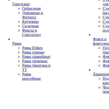
Городские
для
Гибридные
Сум
Дорожные и
баг
Фитнесс
Сум
Круизеры
Сум
Складные
Су
Фиксы и
под
Синглспид
Фляги и
Рамы
флягодер
Рамы Ebikes
Гид
Рамы горные
три
Рамы гравийные
Фля
Рамы трековые
Фля
Рамы триатлон и
Фля
ТТ
Рамы
Хранение
шоссейные
Под
кр
Чех
чем