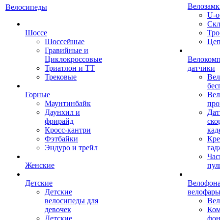
Велозамк
Велосипеды
U-о
Скл
Шоссе
Тро
Шоссейные
Це
Гравийные и
Циклокроссовые
Велоком
Триатлон и ТТ
датчики
Трековые
Вел
бес
Горные
Вел
Маунтинбайк
про
Даунхил и
Дат
фрирайд
ско
Кросс-кантри
кад
Фэтбайки
Кре
Эндуро и трейл
гад
Час
Женские
пул
Детские
Велофона
Детские
велофар
велосипеды для
Ве
девочек
Ком
Детские
фон