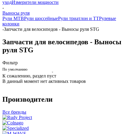
уход
Измерители мощности
-
Выносы руля
Рули MTB
Рули шоссейные
Рули триатлон и ТТ
Рулевые
колонки
-
Запчасти для велосипедов - Выносы руля STG
Запчасти для велосипедов - Выносы
руля STG
Фильтр
По умолчанию
К сожалению, раздел пуст
В данный момент нет активных товаров
Производители
Все бренды