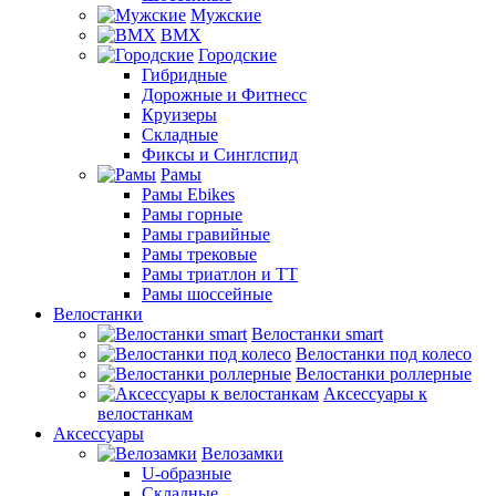
Мужские
BMX
Городские
Гибридные
Дорожные и Фитнесс
Круизеры
Складные
Фиксы и Синглспид
Рамы
Рамы Ebikes
Рамы горные
Рамы гравийные
Рамы трековые
Рамы триатлон и ТТ
Рамы шоссейные
Велостанки
Велостанки smart
Велостанки под колесо
Велостанки роллерные
Аксессуары к
велостанкам
Аксессуары
Велозамки
U-образные
Складные