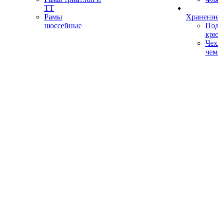
ТТ
Рамы
Хранение
шоссейные
Под
кр
Чех
чем