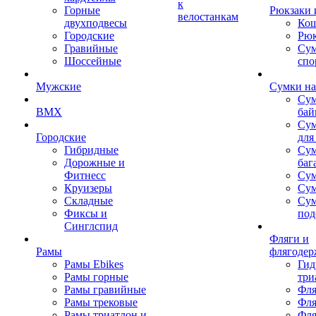
к
Горные
Рюкзаки 
велостанкам
двухподвесы
Кош
Городские
Рюк
Гравийные
Су
Шоссейные
спо
Мужские
Сумки на
Сум
BMX
бай
Сум
Городские
для
Гибридные
Сум
Дорожные и
баг
Фитнесс
Сум
Круизеры
Сум
Складные
Су
Фиксы и
под
Синглспид
Фляги и
Рамы
флягодер
Рамы Ebikes
Гид
Рамы горные
три
Рамы гравийные
Фля
Рамы трековые
Фля
Рамы триатлон и
Фля