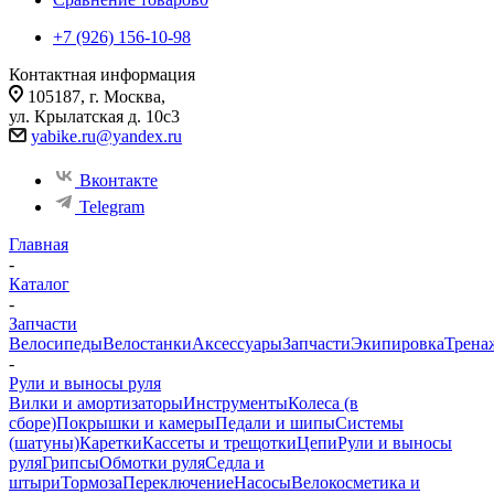
+7 (926) 156-10-98
Контактная информация
105187, г. Москва,
ул. Крылатская д. 10с3
yabike.ru@yandex.ru
Вконтакте
Telegram
Главная
-
Каталог
-
Запчасти
Велосипеды
Велостанки
Аксессуары
Запчасти
Экипировка
Трена
-
Рули и выносы руля
Вилки и амортизаторы
Инструменты
Колеса (в
сборе)
Покрышки и камеры
Педали и шипы
Системы
(шатуны)
Каретки
Кассеты и трещотки
Цепи
Рули и выносы
руля
Грипсы
Обмотки руля
Седла и
штыри
Тормоза
Переключение
Насосы
Велокосметика и