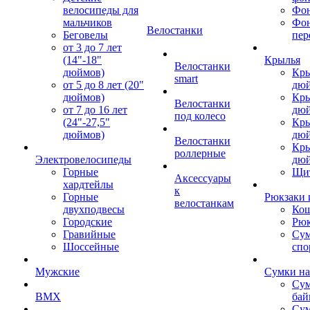
велосипеды для
Фон
мальчиков
Фо
Велостанки
Беговелы
пер
от 3 до 7 лет
(14"-18"
Крылья
Велостанки
дюймов)
Кры
smart
от 5 до 8 лет (20"
дю
дюймов)
Кры
Велостанки
от 7 до 16 лет
дю
под колесо
(24"-27,5"
Кры
дюймов)
дю
Велостанки
Кры
роллерные
Электровелосипеды
дю
Горные
Щи
Аксессуары
хардтейлы
к
Горные
Рюкзаки 
велостанкам
двухподвесы
Кош
Городские
Рюк
Гравийные
Су
Шоссейные
спо
Мужские
Сумки на
Сум
BMX
бай
Сум