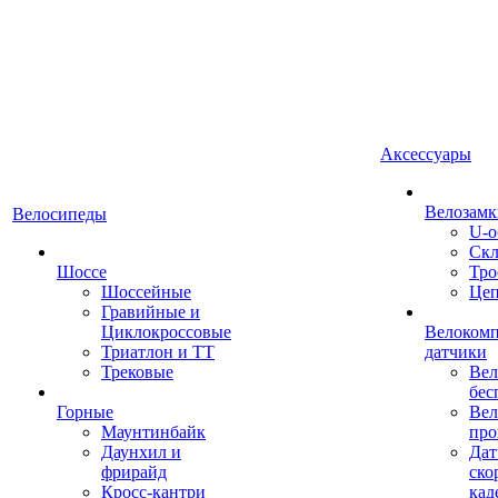
Аксессуары
Велозамк
Велосипеды
U-о
Скл
Шоссе
Тро
Шоссейные
Це
Гравийные и
Циклокроссовые
Велоком
Триатлон и ТТ
датчики
Трековые
Вел
бес
Горные
Вел
Маунтинбайк
про
Даунхил и
Дат
фрирайд
ско
Кросс-кантри
кад