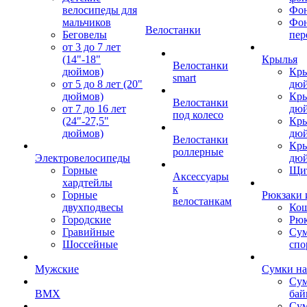
велосипеды для
Фон
мальчиков
Фо
Велостанки
Беговелы
пер
от 3 до 7 лет
(14"-18"
Крылья
Велостанки
дюймов)
Кры
smart
от 5 до 8 лет (20"
дю
дюймов)
Кры
Велостанки
от 7 до 16 лет
дю
под колесо
(24"-27,5"
Кры
дюймов)
дю
Велостанки
Кры
роллерные
Электровелосипеды
дю
Горные
Щи
Аксессуары
хардтейлы
к
Горные
Рюкзаки 
велостанкам
двухподвесы
Кош
Городские
Рюк
Гравийные
Су
Шоссейные
спо
Мужские
Сумки на
Сум
BMX
бай
Сум