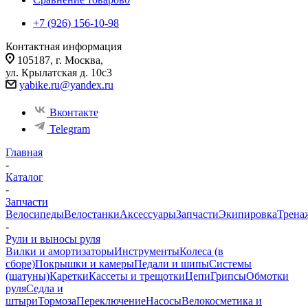
+7 (926) 156-10-98
Контактная информация
105187, г. Москва,
ул. Крылатская д. 10с3
yabike.ru@yandex.ru
Вконтакте
Telegram
Главная
-
Каталог
-
Запчасти
Велосипеды
Велостанки
Аксессуары
Запчасти
Экипировка
Трена
-
Рули и выносы руля
Вилки и амортизаторы
Инструменты
Колеса (в
сборе)
Покрышки и камеры
Педали и шипы
Системы
(шатуны)
Каретки
Кассеты и трещотки
Цепи
Грипсы
Обмотки
руля
Седла и
штыри
Тормоза
Переключение
Насосы
Велокосметика и