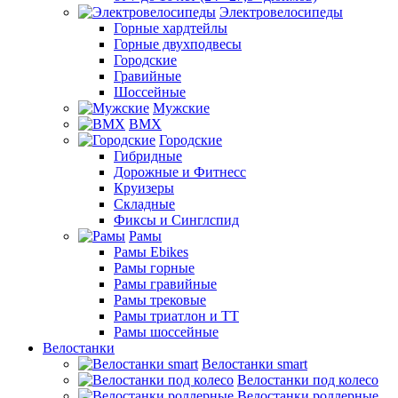
Электровелосипеды
Горные хардтейлы
Горные двухподвесы
Городские
Гравийные
Шоссейные
Мужские
BMX
Городские
Гибридные
Дорожные и Фитнесс
Круизеры
Складные
Фиксы и Синглспид
Рамы
Рамы Ebikes
Рамы горные
Рамы гравийные
Рамы трековые
Рамы триатлон и ТТ
Рамы шоссейные
Велостанки
Велостанки smart
Велостанки под колесо
Велостанки роллерные