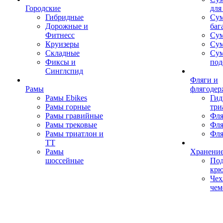
Городские
для
Гибридные
Сум
Дорожные и
баг
Фитнесс
Сум
Круизеры
Сум
Складные
Су
Фиксы и
под
Синглспид
Фляги и
Рамы
флягодер
Рамы Ebikes
Гид
Рамы горные
три
Рамы гравийные
Фля
Рамы трековые
Фля
Рамы триатлон и
Фля
ТТ
Рамы
Хранение
шоссейные
Под
кр
Чех
чем