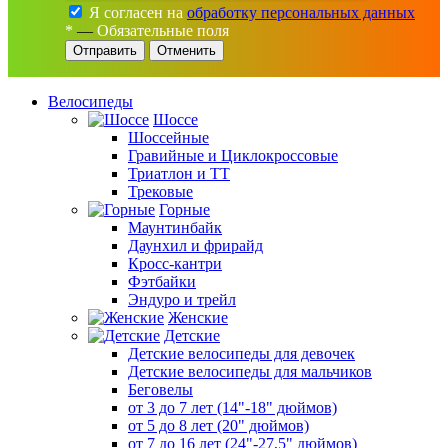
Я согласен на
обработку персональных данных
*
—
Обязательные поля
Отменить
Велосипеды
Шоссе
Шоссейные
Гравийные и Циклокроссовые
Триатлон и ТТ
Трековые
Горные
Маунтинбайк
Даунхил и фрирайд
Кросс-кантри
Фэтбайки
Эндуро и трейл
Женские
Детские
Детские велосипеды для девочек
Детские велосипеды для мальчиков
Беговелы
от 3 до 7 лет (14"-18" дюймов)
от 5 до 8 лет (20" дюймов)
от 7 до 16 лет (24"-27,5" дюймов)