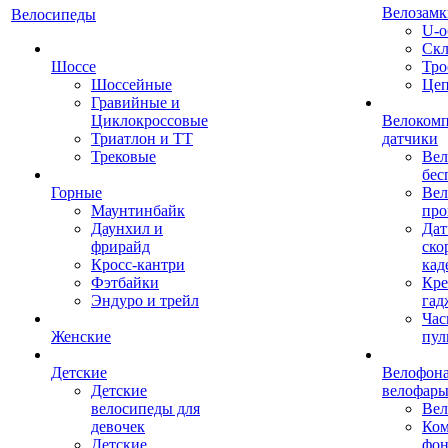
Велозамк
Велосипеды
U-о
Скл
Шоссе
Тро
Шоссейные
Це
Гравийные и
Циклокроссовые
Велоком
Триатлон и ТТ
датчики
Трековые
Вел
бес
Горные
Вел
Маунтинбайк
про
Даунхил и
Дат
фрирайд
ско
Кросс-кантри
кад
Фэтбайки
Кре
Эндуро и трейл
гад
Час
Женские
пул
Детские
Велофона
Детские
велофар
велосипеды для
Ве
девочек
Ком
Детские
фон