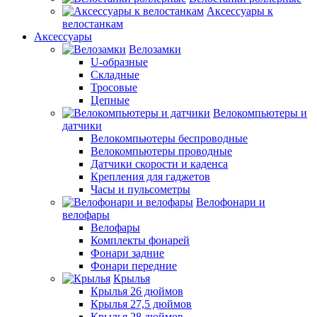
Аксессуары к
велостанкам
Аксессуары
Велозамки
U-образные
Складные
Тросовые
Цепные
Велокомпьютеры и
датчики
Велокомпьютеры беспроводные
Велокомпьютеры проводные
Датчики скорости и каденса
Крепления для гаджетов
Часы и пульсометры
Велофонари и
велофары
Велофары
Комплекты фонарей
Фонари задние
Фонари передние
Крылья
Крылья 26 дюймов
Крылья 27,5 дюймов
Крылья 28 дюймов