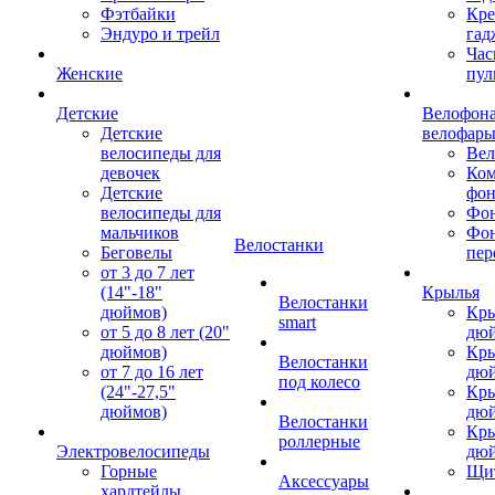
Фэтбайки
Кре
Эндуро и трейл
гад
Час
Женские
пул
Детские
Велофона
Детские
велофар
велосипеды для
Ве
девочек
Ком
Детские
фон
велосипеды для
Фон
мальчиков
Фо
Велостанки
Беговелы
пер
от 3 до 7 лет
(14"-18"
Крылья
Велостанки
дюймов)
Кры
smart
от 5 до 8 лет (20"
дю
дюймов)
Кры
Велостанки
от 7 до 16 лет
дю
под колесо
(24"-27,5"
Кры
дюймов)
дю
Велостанки
Кры
роллерные
Электровелосипеды
дю
Горные
Щи
Аксессуары
хардтейлы