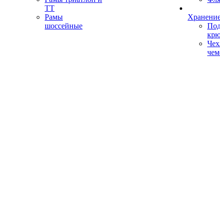
ТТ
Рамы
Хранение
шоссейные
Под
кр
Чех
чем