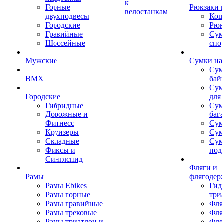
к
Горные
Рюкзаки 
велостанкам
двухподвесы
Кош
Городские
Рюк
Гравийные
Су
Шоссейные
спо
Мужские
Сумки на
Сум
BMX
бай
Сум
Городские
для
Гибридные
Сум
Дорожные и
баг
Фитнесс
Сум
Круизеры
Сум
Складные
Су
Фиксы и
под
Синглспид
Фляги и
Рамы
флягодер
Рамы Ebikes
Гид
Рамы горные
три
Рамы гравийные
Фля
Рамы трековые
Фля
Рамы триатлон и
Фля