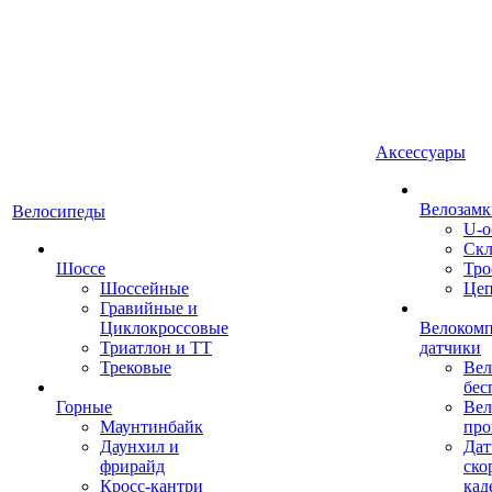
Аксессуары
Велозамк
Велосипеды
U-о
Скл
Шоссе
Тро
Шоссейные
Це
Гравийные и
Циклокроссовые
Велоком
Триатлон и ТТ
датчики
Трековые
Вел
бес
Горные
Вел
Маунтинбайк
про
Даунхил и
Дат
фрирайд
ско
Кросс-кантри
кад