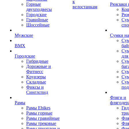
к
Горные
Рюкзаки 
велостанкам
двухподвесы
Кош
Городские
Рюк
Гравийные
Су
Шоссейные
спо
Мужские
Сумки на
Сум
BMX
бай
Сум
Городские
для
Гибридные
Сум
Дорожные и
баг
Фитнесс
Сум
Круизеры
Сум
Складные
Су
Фиксы и
под
Синглспид
Фляги и
Рамы
флягодер
Рамы Ebikes
Гид
Рамы горные
три
Рамы гравийные
Фля
Рамы трековые
Фля
Рамы триатлон и
Фля