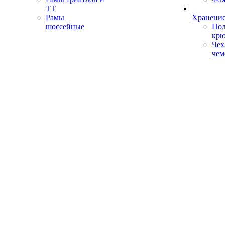
ТТ
Рамы
Хранение
шоссейные
Под
кр
Чех
чем