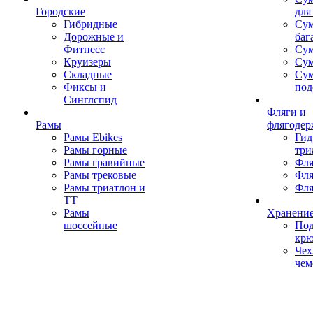
Городские
для
Гибридные
Сум
Дорожные и
баг
Фитнесс
Сум
Круизеры
Сум
Складные
Су
Фиксы и
под
Синглспид
Фляги и
Рамы
флягодер
Рамы Ebikes
Гид
Рамы горные
три
Рамы гравийные
Фля
Рамы трековые
Фля
Рамы триатлон и
Фля
ТТ
Рамы
Хранение
шоссейные
Под
кр
Чех
чем