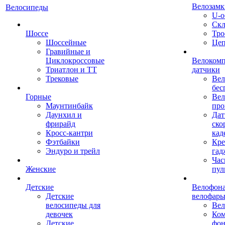
Велозамк
Велосипеды
U-о
Скл
Шоссе
Тро
Шоссейные
Це
Гравийные и
Циклокроссовые
Велоком
Триатлон и ТТ
датчики
Трековые
Вел
бес
Горные
Вел
Маунтинбайк
про
Даунхил и
Дат
фрирайд
ско
Кросс-кантри
кад
Фэтбайки
Кре
Эндуро и трейл
гад
Час
Женские
пул
Детские
Велофона
Детские
велофар
велосипеды для
Ве
девочек
Ком
Детские
фон