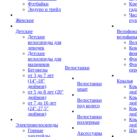
Фэтбайки
Кре
Эндуро и трейл
гад
Час
Женские
пул
Детские
Велофона
Детские
велофар
велосипеды для
Ве
девочек
Ком
Детские
фон
велосипеды для
Фон
мальчиков
Фо
Велостанки
Беговелы
пер
от 3 до 7 лет
(14"-18"
Крылья
Велостанки
дюймов)
Кры
smart
от 5 до 8 лет (20"
дю
дюймов)
Кры
Велостанки
от 7 до 16 лет
дю
под колесо
(24"-27,5"
Кры
дюймов)
дю
Велостанки
Кры
роллерные
Электровелосипеды
дю
Горные
Щи
Аксессуары
хардтейлы