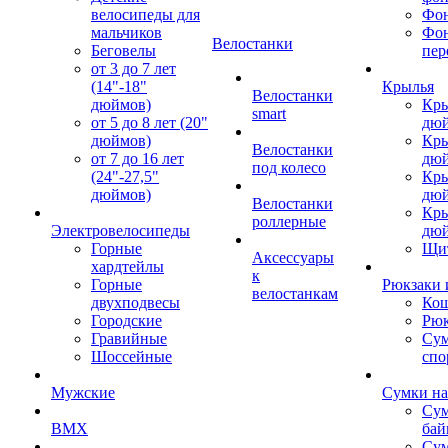
велосипеды для
Фон
мальчиков
Фо
Велостанки
Беговелы
пер
от 3 до 7 лет
(14"-18"
Крылья
Велостанки
дюймов)
Кры
smart
от 5 до 8 лет (20"
дю
дюймов)
Кры
Велостанки
от 7 до 16 лет
дю
под колесо
(24"-27,5"
Кры
дюймов)
дю
Велостанки
Кры
роллерные
Электровелосипеды
дю
Горные
Щи
Аксессуары
хардтейлы
к
Горные
Рюкзаки 
велостанкам
двухподвесы
Кош
Городские
Рюк
Гравийные
Су
Шоссейные
спо
Мужские
Сумки на
Сум
BMX
бай
Сум