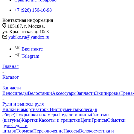
+7 (926) 156-10-98
Контактная информация
105187, г. Москва,
ул. Крылатская д. 10с3
yabike.ru@yandex.ru
Вконтакте
Telegram
Главная
-
Каталог
-
Запчасти
Велосипеды
Велостанки
Аксессуары
Запчасти
Экипировка
Трена
-
Рули и выносы руля
Вилки и амортизаторы
Инструменты
Колеса (в
сборе)
Покрышки и камеры
Педали и шипы
Системы
(шатуны)
Каретки
Кассеты и трещотки
Цепи
Грипсы
Обмотки
руля
Седла и
штыри
Тормоза
Переключение
Насосы
Велокосметика и