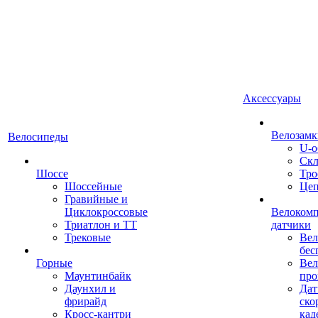
Аксессуары
Велозамк
Велосипеды
U-о
Скл
Шоссе
Тро
Шоссейные
Це
Гравийные и
Циклокроссовые
Велоком
Триатлон и ТТ
датчики
Трековые
Вел
бес
Горные
Вел
Маунтинбайк
про
Даунхил и
Дат
фрирайд
ско
Кросс-кантри
кад