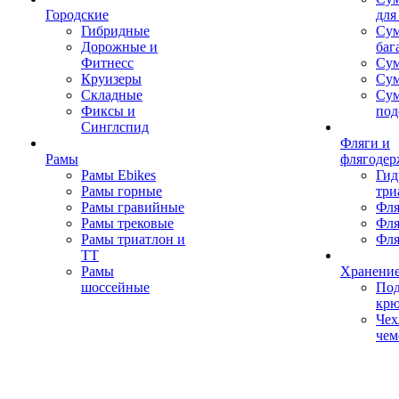
Городские
для
Гибридные
Сум
Дорожные и
баг
Фитнесс
Сум
Круизеры
Сум
Складные
Су
Фиксы и
под
Синглспид
Фляги и
Рамы
флягодер
Рамы Ebikes
Гид
Рамы горные
три
Рамы гравийные
Фля
Рамы трековые
Фля
Рамы триатлон и
Фля
ТТ
Рамы
Хранение
шоссейные
Под
кр
Чех
чем