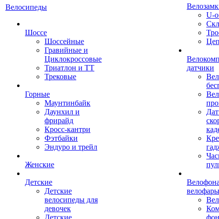
Велозамк
Велосипеды
U-о
Скл
Шоссе
Тро
Шоссейные
Це
Гравийные и
Циклокроссовые
Велоком
Триатлон и ТТ
датчики
Трековые
Вел
бес
Горные
Вел
Маунтинбайк
про
Даунхил и
Дат
фрирайд
ско
Кросс-кантри
кад
Фэтбайки
Кре
Эндуро и трейл
гад
Час
Женские
пул
Детские
Велофона
Детские
велофар
велосипеды для
Ве
девочек
Ком
Детские
фон