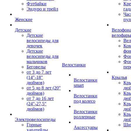
Фэтбайки
Кре
Эндуро и трейл
гад
Час
Женские
пул
Детские
Велофона
Детские
велофар
велосипеды для
Ве
девочек
Ком
Детские
фон
велосипеды для
Фон
мальчиков
Фо
Велостанки
Беговелы
пер
от 3 до 7 лет
(14"-18"
Крылья
Велостанки
дюймов)
Кры
smart
от 5 до 8 лет (20"
дю
дюймов)
Кры
Велостанки
от 7 до 16 лет
дю
под колесо
(24"-27,5"
Кры
дюймов)
дю
Велостанки
Кры
роллерные
Электровелосипеды
дю
Горные
Щи
Аксессуары
хардтейлы