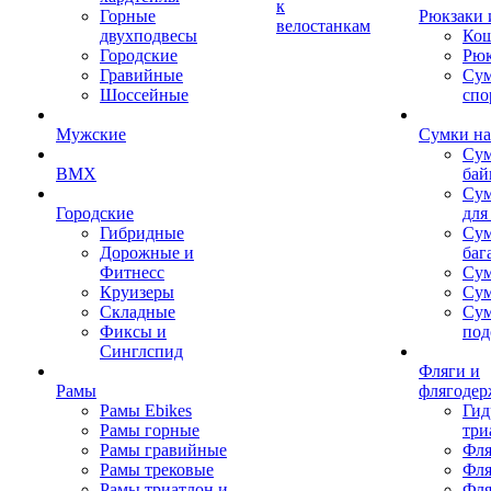
к
Горные
Рюкзаки 
велостанкам
двухподвесы
Кош
Городские
Рюк
Гравийные
Су
Шоссейные
спо
Мужские
Сумки на
Сум
BMX
бай
Сум
Городские
для
Гибридные
Сум
Дорожные и
баг
Фитнесс
Сум
Круизеры
Сум
Складные
Су
Фиксы и
под
Синглспид
Фляги и
Рамы
флягодер
Рамы Ebikes
Гид
Рамы горные
три
Рамы гравийные
Фля
Рамы трековые
Фля
Рамы триатлон и
Фля