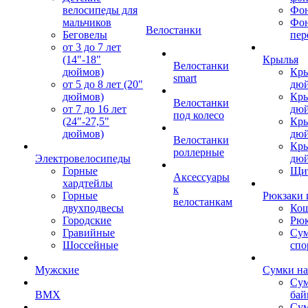
велосипеды для
Фон
мальчиков
Фо
Велостанки
Беговелы
пер
от 3 до 7 лет
(14"-18"
Крылья
Велостанки
дюймов)
Кры
smart
от 5 до 8 лет (20"
дю
дюймов)
Кры
Велостанки
от 7 до 16 лет
дю
под колесо
(24"-27,5"
Кры
дюймов)
дю
Велостанки
Кры
роллерные
Электровелосипеды
дю
Горные
Щи
Аксессуары
хардтейлы
к
Горные
Рюкзаки 
велостанкам
двухподвесы
Кош
Городские
Рюк
Гравийные
Су
Шоссейные
спо
Мужские
Сумки на
Сум
BMX
бай
Сум