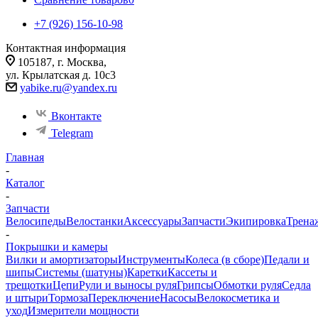
+7 (926) 156-10-98
Контактная информация
105187, г. Москва,
ул. Крылатская д. 10с3
yabike.ru@yandex.ru
Вконтакте
Telegram
Главная
-
Каталог
-
Запчасти
Велосипеды
Велостанки
Аксессуары
Запчасти
Экипировка
Трена
-
Покрышки и камеры
Вилки и амортизаторы
Инструменты
Колеса (в сборе)
Педали и
шипы
Системы (шатуны)
Каретки
Кассеты и
трещотки
Цепи
Рули и выносы руля
Грипсы
Обмотки руля
Седла
и штыри
Тормоза
Переключение
Насосы
Велокосметика и
уход
Измерители мощности