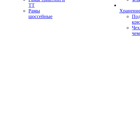
ТТ
Рамы
Хранение
шоссейные
Под
кр
Чех
чем