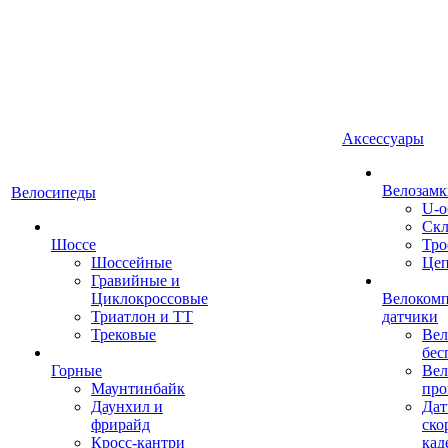
Аксессуары
Велозамк
Велосипеды
U-о
Скл
Шоссе
Тро
Шоссейные
Це
Гравийные и
Циклокроссовые
Велоком
Триатлон и ТТ
датчики
Трековые
Вел
бес
Горные
Вел
Маунтинбайк
про
Даунхил и
Дат
фрирайд
ско
Кросс-кантри
кад