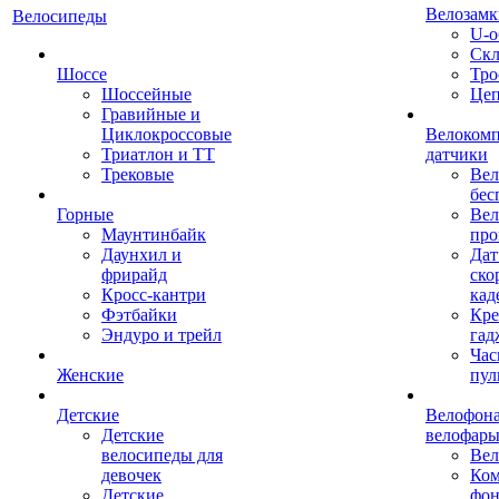
Велозамк
Велосипеды
U-о
Скл
Шоссе
Тро
Шоссейные
Це
Гравийные и
Циклокроссовые
Велоком
Триатлон и ТТ
датчики
Трековые
Вел
бес
Горные
Вел
Маунтинбайк
про
Даунхил и
Дат
фрирайд
ско
Кросс-кантри
кад
Фэтбайки
Кре
Эндуро и трейл
гад
Час
Женские
пул
Детские
Велофона
Детские
велофар
велосипеды для
Ве
девочек
Ком
Детские
фон