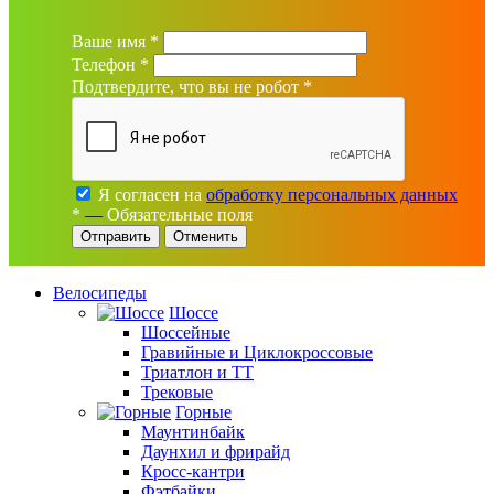
Ваше имя
*
Телефон
*
Подтвердите, что вы не робот
*
Я согласен на
обработку персональных данных
*
—
Обязательные поля
Отменить
Велосипеды
Шоссе
Шоссейные
Гравийные и Циклокроссовые
Триатлон и ТТ
Трековые
Горные
Маунтинбайк
Даунхил и фрирайд
Кросс-кантри
Фэтбайки