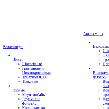
Аксессуары
Велозамк
Велосипеды
U-о
Скл
Шоссе
Тро
Шоссейные
Це
Гравийные и
Циклокроссовые
Велоком
Триатлон и ТТ
датчики
Трековые
Вел
бес
Горные
Вел
Маунтинбайк
про
Даунхил и
Дат
фрирайд
ско
Кросс-кантри
кад