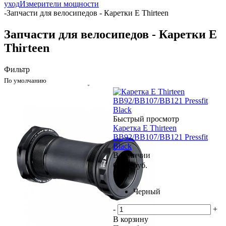
уход
Измерители мощности
-
Запчасти для велосипедов - Каретки E Thirteen
Запчасти для велосипедов - Каретки E
Thirteen
Фильтр
По умолчанию
Быстрый просмотр
Каретка E Thirteen
BB92/BB107/BB121 Pressfit
Black
В наличии
6 890
руб.
Цвет
Черный
-
+
В корзину