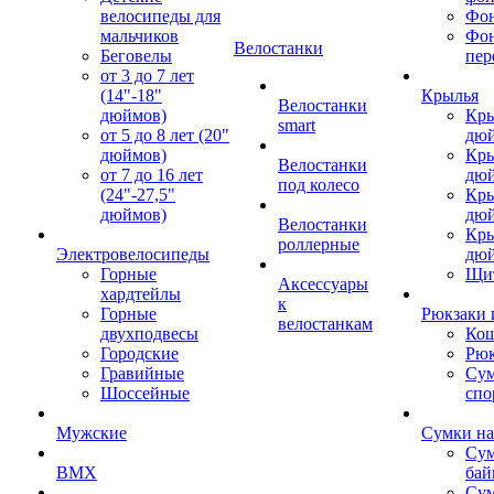
велосипеды для
Фон
мальчиков
Фо
Велостанки
Беговелы
пер
от 3 до 7 лет
(14"-18"
Крылья
Велостанки
дюймов)
Кры
smart
от 5 до 8 лет (20"
дю
дюймов)
Кры
Велостанки
от 7 до 16 лет
дю
под колесо
(24"-27,5"
Кры
дюймов)
дю
Велостанки
Кры
роллерные
Электровелосипеды
дю
Горные
Щи
Аксессуары
хардтейлы
к
Горные
Рюкзаки 
велостанкам
двухподвесы
Кош
Городские
Рюк
Гравийные
Су
Шоссейные
спо
Мужские
Сумки на
Сум
BMX
бай
Сум