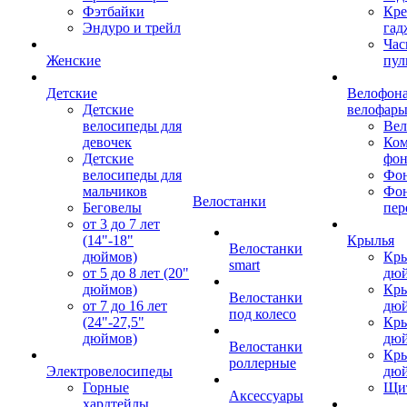
Фэтбайки
Кре
Эндуро и трейл
гад
Час
Женские
пул
Детские
Велофона
Детские
велофар
велосипеды для
Ве
девочек
Ком
Детские
фон
велосипеды для
Фон
мальчиков
Фо
Велостанки
Беговелы
пер
от 3 до 7 лет
(14"-18"
Крылья
Велостанки
дюймов)
Кры
smart
от 5 до 8 лет (20"
дю
дюймов)
Кры
Велостанки
от 7 до 16 лет
дю
под колесо
(24"-27,5"
Кры
дюймов)
дю
Велостанки
Кры
роллерные
Электровелосипеды
дю
Горные
Щи
Аксессуары
хардтейлы