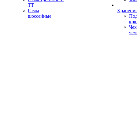
ТТ
Рамы
Хранение
шоссейные
Под
кр
Чех
чем