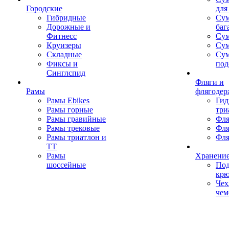
Городские
для
Гибридные
Сум
Дорожные и
баг
Фитнесс
Сум
Круизеры
Сум
Складные
Су
Фиксы и
под
Синглспид
Фляги и
Рамы
флягодер
Рамы Ebikes
Гид
Рамы горные
три
Рамы гравийные
Фля
Рамы трековые
Фля
Рамы триатлон и
Фля
ТТ
Рамы
Хранение
шоссейные
Под
кр
Чех
чем