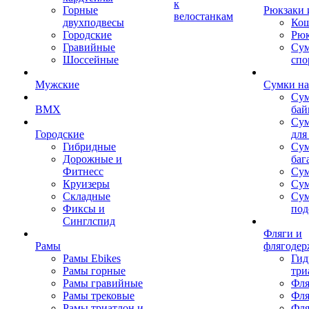
к
Горные
Рюкзаки 
велостанкам
двухподвесы
Кош
Городские
Рюк
Гравийные
Су
Шоссейные
спо
Мужские
Сумки на
Сум
BMX
бай
Сум
Городские
для
Гибридные
Сум
Дорожные и
баг
Фитнесс
Сум
Круизеры
Сум
Складные
Су
Фиксы и
под
Синглспид
Фляги и
Рамы
флягодер
Рамы Ebikes
Гид
Рамы горные
три
Рамы гравийные
Фля
Рамы трековые
Фля
Рамы триатлон и
Фля