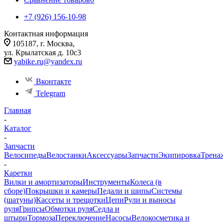
+7 (926) 156-10-98
Контактная информация
105187, г. Москва,
ул. Крылатская д. 10с3
yabike.ru@yandex.ru
Вконтакте
Telegram
Главная
-
Каталог
-
Запчасти
Велосипеды
Велостанки
Аксессуары
Запчасти
Экипировка
Трена
-
Каретки
Вилки и амортизаторы
Инструменты
Колеса (в
сборе)
Покрышки и камеры
Педали и шипы
Системы
(шатуны)
Кассеты и трещотки
Цепи
Рули и выносы
руля
Грипсы
Обмотки руля
Седла и
штыри
Тормоза
Переключение
Насосы
Велокосметика и