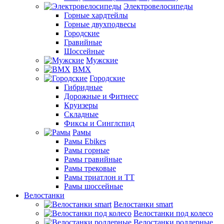
Электровелосипеды
Горные хардтейлы
Горные двухподвесы
Городские
Гравийные
Шоссейные
Мужские
BMX
Городские
Гибридные
Дорожные и Фитнесс
Круизеры
Складные
Фиксы и Синглспид
Рамы
Рамы Ebikes
Рамы горные
Рамы гравийные
Рамы трековые
Рамы триатлон и ТТ
Рамы шоссейные
Велостанки
Велостанки smart
Велостанки под колесо
Велостанки роллерные