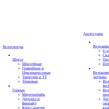
Аксессуары
Велозамк
Велосипеды
U-о
Скл
Шоссе
Тро
Шоссейные
Це
Гравийные и
Циклокроссовые
Велоком
Триатлон и ТТ
датчики
Трековые
Вел
бес
Горные
Вел
Маунтинбайк
про
Даунхил и
Дат
фрирайд
ско
Кросс-кантри
кад