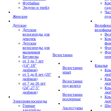
Фэтбайки
Кре
Эндуро и трейл
гад
Час
Женские
пул
Детские
Велофона
Детские
велофар
велосипеды для
Ве
девочек
Ком
Детские
фон
велосипеды для
Фон
мальчиков
Фо
Велостанки
Беговелы
пер
от 3 до 7 лет
(14"-18"
Крылья
Велостанки
дюймов)
Кры
smart
от 5 до 8 лет (20"
дю
дюймов)
Кры
Велостанки
от 7 до 16 лет
дю
под колесо
(24"-27,5"
Кры
дюймов)
дю
Велостанки
Кры
роллерные
Электровелосипеды
дю
Горные
Щи
Аксессуары
хардтейлы