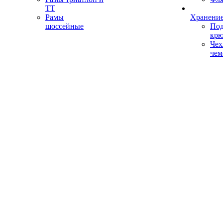
ТТ
Рамы
Хранение
шоссейные
Под
кр
Чех
чем