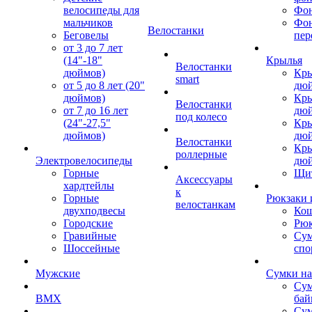
велосипеды для
Фон
мальчиков
Фо
Велостанки
Беговелы
пер
от 3 до 7 лет
(14"-18"
Крылья
Велостанки
дюймов)
Кры
smart
от 5 до 8 лет (20"
дю
дюймов)
Кры
Велостанки
от 7 до 16 лет
дю
под колесо
(24"-27,5"
Кры
дюймов)
дю
Велостанки
Кры
роллерные
Электровелосипеды
дю
Горные
Щи
Аксессуары
хардтейлы
к
Горные
Рюкзаки 
велостанкам
двухподвесы
Кош
Городские
Рюк
Гравийные
Су
Шоссейные
спо
Мужские
Сумки на
Сум
BMX
бай
Сум