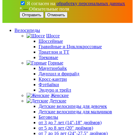
Я согласен на
обработку персональных данных
*
—
Обязательные поля
Отменить
Велосипеды
Шоссе
Шоссейные
Гравийные и Циклокроссовые
Триатлон и ТТ
Трековые
Горные
Маунтинбайк
Даунхил и фрирайд
Кросс-кантри
Фэтбайки
Эндуро и трейл
Женские
Детские
Детские велосипеды для девочек
Детские велосипеды для мальчиков
Беговелы
от 3 до 7 лет (14"-18" дюймов)
от 5 до 8 лет (20" дюймов)
от 7 до 16 лет (24"-27,5" дюймов)