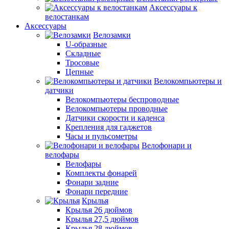
Аксессуары к
велостанкам
Аксессуары
Велозамки
U-образные
Складные
Тросовые
Цепные
Велокомпьютеры и
датчики
Велокомпьютеры беспроводные
Велокомпьютеры проводные
Датчики скорости и каденса
Крепления для гаджетов
Часы и пульсометры
Велофонари и
велофары
Велофары
Комплекты фонарей
Фонари задние
Фонари передние
Крылья
Крылья 26 дюймов
Крылья 27,5 дюймов
Крылья 28 дюймов