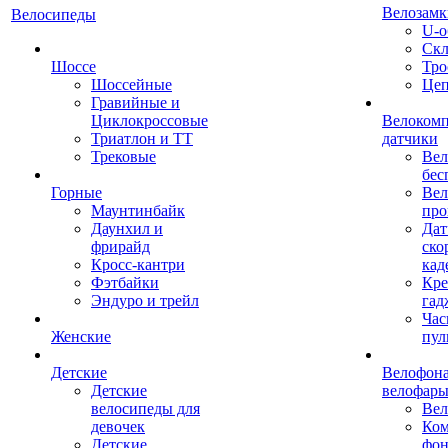
Велозамк
Велосипеды
U-о
Скл
Шоссе
Тро
Шоссейные
Це
Гравийные и
Циклокроссовые
Велоком
Триатлон и ТТ
датчики
Трековые
Вел
бес
Горные
Вел
Маунтинбайк
про
Даунхил и
Дат
фрирайд
ско
Кросс-кантри
кад
Фэтбайки
Кре
Эндуро и трейл
гад
Час
Женские
пул
Детские
Велофона
Детские
велофар
велосипеды для
Ве
девочек
Ком
Детские
фон