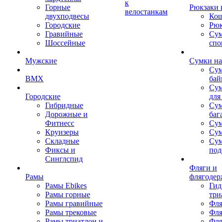
к
Горные
Рюкзаки 
велостанкам
двухподвесы
Кош
Городские
Рюк
Гравийные
Су
Шоссейные
спо
Мужские
Сумки на
Сум
BMX
бай
Сум
Городские
для
Гибридные
Сум
Дорожные и
баг
Фитнесс
Сум
Круизеры
Сум
Складные
Су
Фиксы и
под
Синглспид
Фляги и
Рамы
флягодер
Рамы Ebikes
Гид
Рамы горные
три
Рамы гравийные
Фля
Рамы трековые
Фля
Рамы триатлон и
Фля