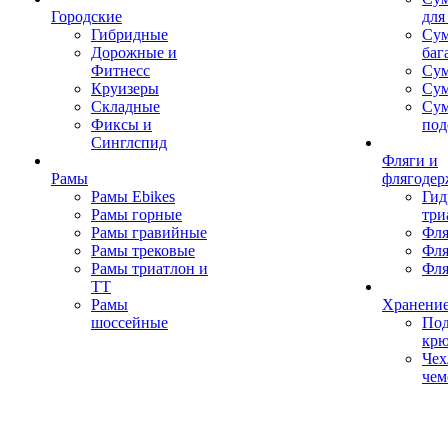
Городские
для
Гибридные
Сум
Дорожные и
баг
Фитнесс
Сум
Круизеры
Сум
Складные
Су
Фиксы и
под
Синглспид
Фляги и
Рамы
флягодер
Рамы Ebikes
Гид
Рамы горные
три
Рамы гравийные
Фля
Рамы трековые
Фля
Рамы триатлон и
Фля
ТТ
Рамы
Хранение
шоссейные
Под
кр
Чех
чем