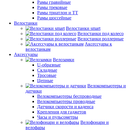
Рамы гравийные
Рамы трековые
Рамы триатлон и ТТ
Рамы шоссейные
Велостанки
Велостанки smart
Велостанки под колесо
Велостанки роллерные
Аксессуары к
велостанкам
Аксессуары
Велозамки
U-образные
Складные
Тросовые
Цепные
Велокомпьютеры и
датчики
Велокомпьютеры беспроводные
Велокомпьютеры проводные
Датчики скорости и каденса
Крепления для гаджетов
Часы и пульсометры
Велофонари и
велофары