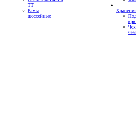
ТТ
Рамы
Хранение
шоссейные
Под
кр
Чех
чем