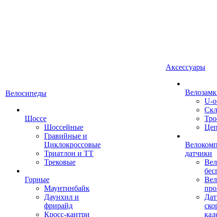
Аксессуары
Велозамк
Велосипеды
U-о
Скл
Шоссе
Тро
Шоссейные
Це
Гравийные и
Циклокроссовые
Велоком
Триатлон и ТТ
датчики
Трековые
Вел
бес
Горные
Вел
Маунтинбайк
про
Даунхил и
Дат
фрирайд
ско
Кросс-кантри
кад