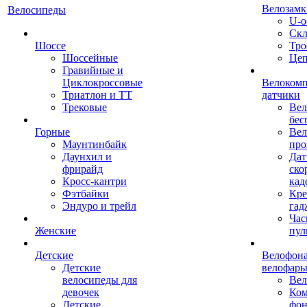
Велозамк
Велосипеды
U-о
Скл
Шоссе
Тро
Шоссейные
Це
Гравийные и
Циклокроссовые
Велоком
Триатлон и ТТ
датчики
Трековые
Вел
бес
Горные
Вел
Маунтинбайк
про
Даунхил и
Дат
фрирайд
ско
Кросс-кантри
кад
Фэтбайки
Кре
Эндуро и трейл
гад
Час
Женские
пул
Детские
Велофона
Детские
велофар
велосипеды для
Ве
девочек
Ком
Детские
фон