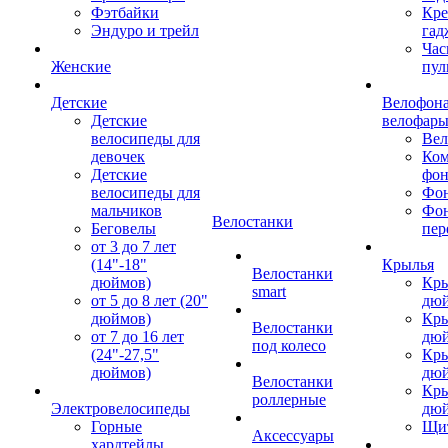
Фэтбайки
Кре
Эндуро и трейл
гад
Час
Женские
пул
Детские
Велофона
Детские
велофар
велосипеды для
Ве
девочек
Ком
Детские
фон
велосипеды для
Фон
мальчиков
Фо
Велостанки
Беговелы
пер
от 3 до 7 лет
(14"-18"
Крылья
Велостанки
дюймов)
Кры
smart
от 5 до 8 лет (20"
дю
дюймов)
Кры
Велостанки
от 7 до 16 лет
дю
под колесо
(24"-27,5"
Кры
дюймов)
дю
Велостанки
Кры
роллерные
Электровелосипеды
дю
Горные
Щи
Аксессуары
хардтейлы