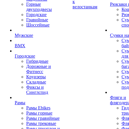
к
Горные
Рюкзаки 
велостанкам
двухподвесы
Кош
Городские
Рюк
Гравийные
Су
Шоссейные
спо
Мужские
Сумки на
Сум
BMX
бай
Сум
Городские
для
Гибридные
Сум
Дорожные и
баг
Фитнесс
Сум
Круизеры
Сум
Складные
Су
Фиксы и
под
Синглспид
Фляги и
Рамы
флягодер
Рамы Ebikes
Гид
Рамы горные
три
Рамы гравийные
Фля
Рамы трековые
Фля
Рамы триатлон и
Фля