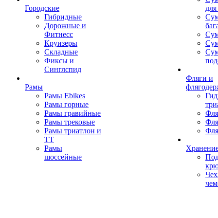
Городские
для
Гибридные
Сум
Дорожные и
баг
Фитнесс
Сум
Круизеры
Сум
Складные
Су
Фиксы и
под
Синглспид
Фляги и
Рамы
флягодер
Рамы Ebikes
Гид
Рамы горные
три
Рамы гравийные
Фля
Рамы трековые
Фля
Рамы триатлон и
Фля
ТТ
Рамы
Хранение
шоссейные
Под
кр
Чех
чем