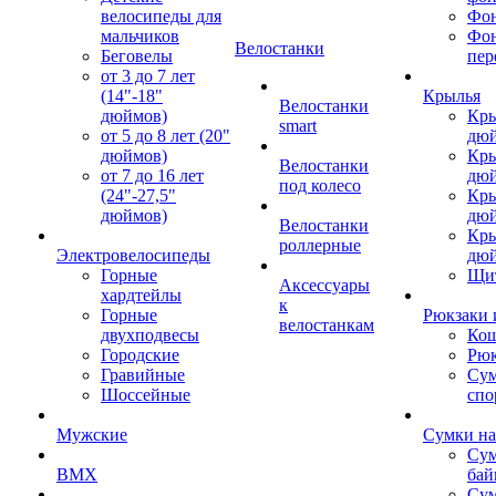
велосипеды для
Фон
мальчиков
Фо
Велостанки
Беговелы
пер
от 3 до 7 лет
(14"-18"
Крылья
Велостанки
дюймов)
Кры
smart
от 5 до 8 лет (20"
дю
дюймов)
Кры
Велостанки
от 7 до 16 лет
дю
под колесо
(24"-27,5"
Кры
дюймов)
дю
Велостанки
Кры
роллерные
Электровелосипеды
дю
Горные
Щи
Аксессуары
хардтейлы
к
Горные
Рюкзаки 
велостанкам
двухподвесы
Кош
Городские
Рюк
Гравийные
Су
Шоссейные
спо
Мужские
Сумки на
Сум
BMX
бай
Сум