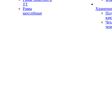
ТТ
Рамы
Хранение
шоссейные
Под
кр
Чех
чем