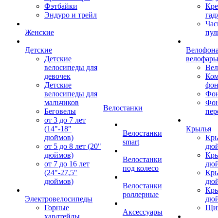
Фэтбайки
Кре
Эндуро и трейл
гад
Час
Женские
пул
Детские
Велофона
Детские
велофар
велосипеды для
Ве
девочек
Ком
Детские
фон
велосипеды для
Фон
мальчиков
Фо
Велостанки
Беговелы
пер
от 3 до 7 лет
(14"-18"
Крылья
Велостанки
дюймов)
Кры
smart
от 5 до 8 лет (20"
дю
дюймов)
Кры
Велостанки
от 7 до 16 лет
дю
под колесо
(24"-27,5"
Кры
дюймов)
дю
Велостанки
Кры
роллерные
Электровелосипеды
дю
Горные
Щи
Аксессуары
хардтейлы