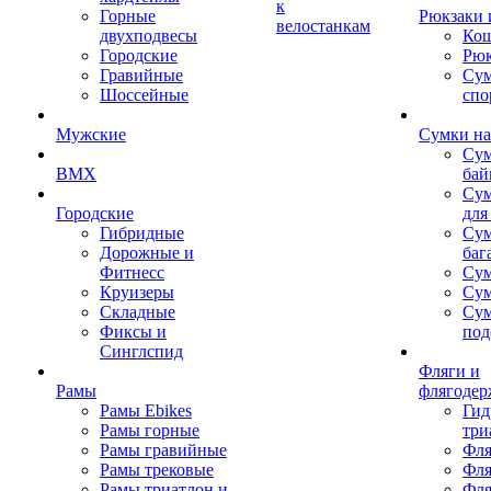
к
Горные
Рюкзаки 
велостанкам
двухподвесы
Кош
Городские
Рюк
Гравийные
Су
Шоссейные
спо
Мужские
Сумки на
Сум
BMX
бай
Сум
Городские
для
Гибридные
Сум
Дорожные и
баг
Фитнесс
Сум
Круизеры
Сум
Складные
Су
Фиксы и
под
Синглспид
Фляги и
Рамы
флягодер
Рамы Ebikes
Гид
Рамы горные
три
Рамы гравийные
Фля
Рамы трековые
Фля
Рамы триатлон и
Фля