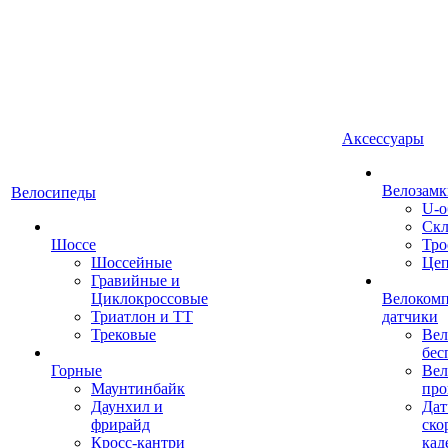
Аксессуары
Велозамк
Велосипеды
U-о
Скл
Шоссе
Тро
Шоссейные
Це
Гравийные и
Циклокроссовые
Велоком
Триатлон и ТТ
датчики
Трековые
Вел
бес
Горные
Вел
Маунтинбайк
про
Даунхил и
Дат
фрирайд
ско
Кросс-кантри
кад