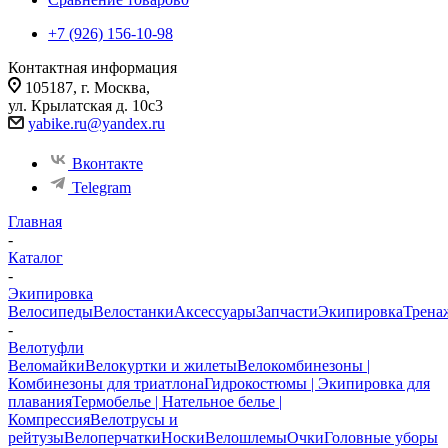
+7 (926) 156-10-98
Контактная информация
105187, г. Москва,
ул. Крылатская д. 10с3
yabike.ru@yandex.ru
Вконтакте
Telegram
Главная
-
Каталог
-
Экипировка
Велосипеды
Велостанки
Аксессуары
Запчасти
Экипировка
Трена
-
Велотуфли
Веломайки
Велокуртки и жилеты
Велокомбинезоны |
Комбинезоны для триатлона
Гидрокостюмы | Экипировка для
плавания
Термобелье | Нательное белье |
Компрессия
Велотрусы и
рейтузы
Велоперчатки
Носки
Велошлемы
Очки
Головные уборы