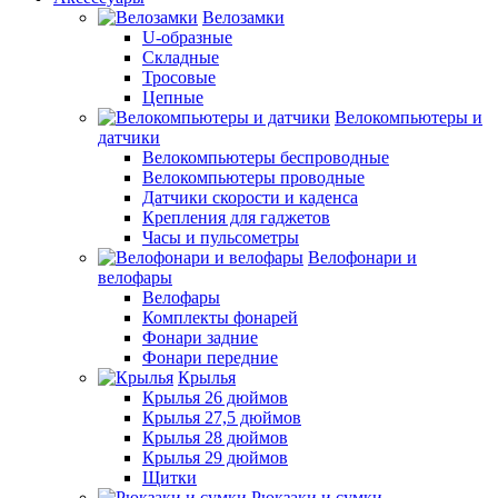
Велозамки
U-образные
Складные
Тросовые
Цепные
Велокомпьютеры и
датчики
Велокомпьютеры беспроводные
Велокомпьютеры проводные
Датчики скорости и каденса
Крепления для гаджетов
Часы и пульсометры
Велофонари и
велофары
Велофары
Комплекты фонарей
Фонари задние
Фонари передние
Крылья
Крылья 26 дюймов
Крылья 27,5 дюймов
Крылья 28 дюймов
Крылья 29 дюймов
Щитки
Рюкзаки и сумки