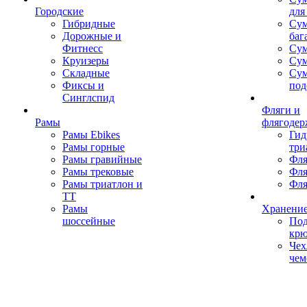
Городские
для
Гибридные
Сум
Дорожные и
баг
Фитнесс
Сум
Круизеры
Сум
Складные
Су
Фиксы и
под
Синглспид
Фляги и
Рамы
флягодер
Рамы Ebikes
Гид
Рамы горные
три
Рамы гравийные
Фля
Рамы трековые
Фля
Рамы триатлон и
Фля
ТТ
Рамы
Хранение
шоссейные
Под
кр
Чех
чем