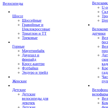
Велозамк
Велосипеды
U-о
Скл
Шоссе
Тро
Шоссейные
Це
Гравийные и
Циклокроссовые
Велоком
Триатлон и ТТ
датчики
Трековые
Вел
бес
Горные
Вел
Маунтинбайк
про
Даунхил и
Дат
фрирайд
ско
Кросс-кантри
кад
Фэтбайки
Кре
Эндуро и трейл
гад
Час
Женские
пул
Детские
Велофона
Детские
велофар
велосипеды для
Ве
девочек
Ком
Детские
фон