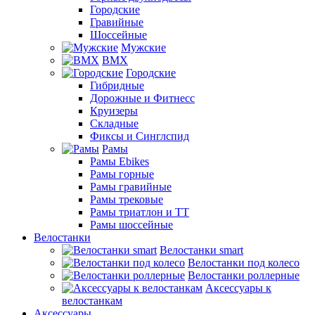
Городские
Гравийные
Шоссейные
Мужские
BMX
Городские
Гибридные
Дорожные и Фитнесс
Круизеры
Складные
Фиксы и Синглспид
Рамы
Рамы Ebikes
Рамы горные
Рамы гравийные
Рамы трековые
Рамы триатлон и ТТ
Рамы шоссейные
Велостанки
Велостанки smart
Велостанки под колесо
Велостанки роллерные
Аксессуары к
велостанкам
Аксессуары