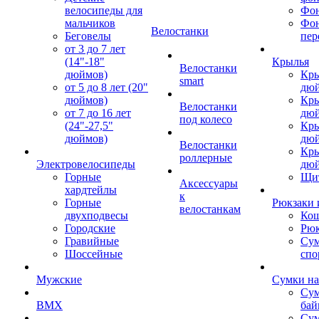
велосипеды для
Фон
мальчиков
Фо
Велостанки
Беговелы
пер
от 3 до 7 лет
(14"-18"
Крылья
Велостанки
дюймов)
Кры
smart
от 5 до 8 лет (20"
дю
дюймов)
Кры
Велостанки
от 7 до 16 лет
дю
под колесо
(24"-27,5"
Кры
дюймов)
дю
Велостанки
Кры
роллерные
Электровелосипеды
дю
Горные
Щи
Аксессуары
хардтейлы
к
Горные
Рюкзаки 
велостанкам
двухподвесы
Кош
Городские
Рюк
Гравийные
Су
Шоссейные
спо
Мужские
Сумки на
Сум
BMX
бай
Сум