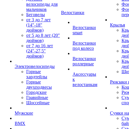
велосипеды для
Фон
мальчиков
Фо
Велостанки
Беговелы
пер
от 3 до 7 лет
(14"-18"
Крылья
Велостанки
дюймов)
Кры
smart
от 5 до 8 лет (20"
дю
дюймов)
Кры
Велостанки
от 7 до 16 лет
дю
под колесо
(24"-27,5"
Кры
дюймов)
дю
Велостанки
Кры
роллерные
Электровелосипеды
дю
Горные
Щи
Аксессуары
хардтейлы
к
Горные
Рюкзаки 
велостанкам
двухподвесы
Кош
Городские
Рюк
Гравийные
Су
Шоссейные
спо
Мужские
Сумки на
Сум
BMX
бай
Сум