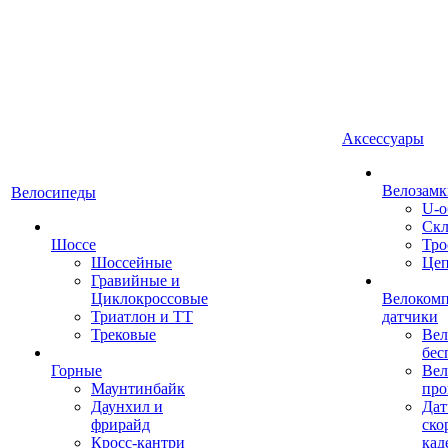
Аксессуары
Велозамк
Велосипеды
U-о
Скл
Шоссе
Тро
Шоссейные
Це
Гравийные и
Циклокроссовые
Велоком
Триатлон и ТТ
датчики
Трековые
Вел
бес
Горные
Вел
Маунтинбайк
про
Даунхил и
Дат
фрирайд
ско
Кросс-кантри
кад