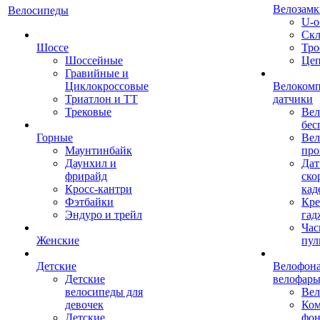
Велозамк
Велосипеды
U-о
Скл
Шоссе
Тро
Шоссейные
Це
Гравийные и
Циклокроссовые
Велоком
Триатлон и ТТ
датчики
Трековые
Вел
бес
Горные
Вел
Маунтинбайк
про
Даунхил и
Дат
фрирайд
ско
Кросс-кантри
кад
Фэтбайки
Кре
Эндуро и трейл
гад
Час
Женские
пул
Детские
Велофона
Детские
велофар
велосипеды для
Ве
девочек
Ком
Детские
фон