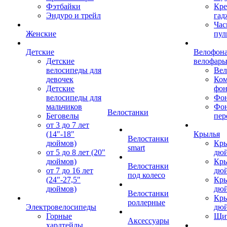
Фэтбайки
Кре
Эндуро и трейл
гад
Час
Женские
пул
Детские
Велофона
Детские
велофар
велосипеды для
Ве
девочек
Ком
Детские
фон
велосипеды для
Фон
мальчиков
Фо
Велостанки
Беговелы
пер
от 3 до 7 лет
(14"-18"
Крылья
Велостанки
дюймов)
Кры
smart
от 5 до 8 лет (20"
дю
дюймов)
Кры
Велостанки
от 7 до 16 лет
дю
под колесо
(24"-27,5"
Кры
дюймов)
дю
Велостанки
Кры
роллерные
Электровелосипеды
дю
Горные
Щи
Аксессуары
хардтейлы