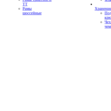
ТТ
Рамы
Хранение
шоссейные
Под
кр
Чех
чем