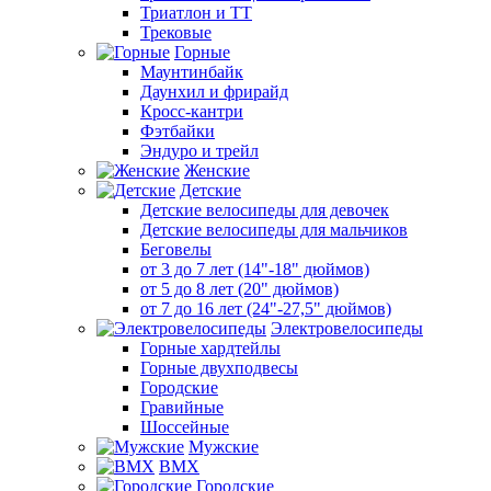
Триатлон и ТТ
Трековые
Горные
Маунтинбайк
Даунхил и фрирайд
Кросс-кантри
Фэтбайки
Эндуро и трейл
Женские
Детские
Детские велосипеды для девочек
Детские велосипеды для мальчиков
Беговелы
от 3 до 7 лет (14"-18" дюймов)
от 5 до 8 лет (20" дюймов)
от 7 до 16 лет (24"-27,5" дюймов)
Электровелосипеды
Горные хардтейлы
Горные двухподвесы
Городские
Гравийные
Шоссейные
Мужские
BMX
Городские