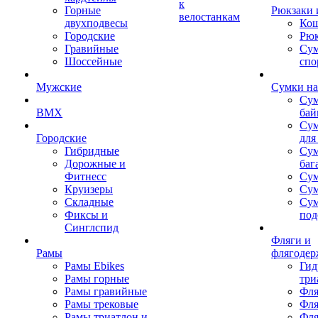
к
Горные
Рюкзаки 
велостанкам
двухподвесы
Кош
Городские
Рюк
Гравийные
Су
Шоссейные
спо
Мужские
Сумки на
Сум
BMX
бай
Сум
Городские
для
Гибридные
Сум
Дорожные и
баг
Фитнесс
Сум
Круизеры
Сум
Складные
Су
Фиксы и
под
Синглспид
Фляги и
Рамы
флягодер
Рамы Ebikes
Гид
Рамы горные
три
Рамы гравийные
Фля
Рамы трековые
Фля
Рамы триатлон и
Фля