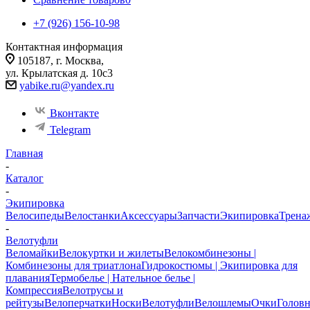
+7 (926) 156-10-98
Контактная информация
105187, г. Москва,
ул. Крылатская д. 10с3
yabike.ru@yandex.ru
Вконтакте
Telegram
Главная
-
Каталог
-
Экипировка
Велосипеды
Велостанки
Аксессуары
Запчасти
Экипировка
Трена
-
Велотуфли
Веломайки
Велокуртки и жилеты
Велокомбинезоны |
Комбинезоны для триатлона
Гидрокостюмы | Экипировка для
плавания
Термобелье | Нательное белье |
Компрессия
Велотрусы и
рейтузы
Велоперчатки
Носки
Велотуфли
Велошлемы
Очки
Голов