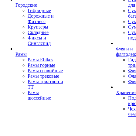
Городские
для
Гибридные
Сум
Дорожные и
баг
Фитнесс
Сум
Круизеры
Сум
Складные
Су
Фиксы и
под
Синглспид
Фляги и
Рамы
флягодер
Рамы Ebikes
Гид
Рамы горные
три
Рамы гравийные
Фля
Рамы трековые
Фля
Рамы триатлон и
Фля
ТТ
Рамы
Хранение
шоссейные
Под
кр
Чех
чем