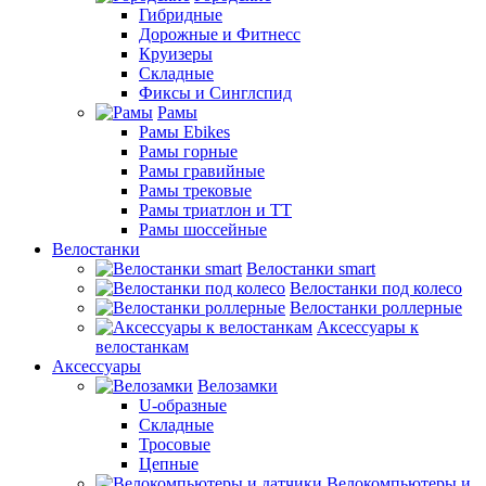
Гибридные
Дорожные и Фитнесс
Круизеры
Складные
Фиксы и Синглспид
Рамы
Рамы Ebikes
Рамы горные
Рамы гравийные
Рамы трековые
Рамы триатлон и ТТ
Рамы шоссейные
Велостанки
Велостанки smart
Велостанки под колесо
Велостанки роллерные
Аксессуары к
велостанкам
Аксессуары
Велозамки
U-образные
Складные
Тросовые
Цепные
Велокомпьютеры и