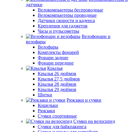
датчики
Велокомпьютеры беспроводные
Велокомпьютеры проводные
Датчики скорости и каденса
Крепления для гаджетов
Часы и пульсометры
Велофонари и
велофары
Велофары
Комплекты фонарей
Фонари задние
Фонари передние
Крылья
Крылья 26 дюймов
Крылья 27,5 дюймов
Крылья 28 дюймов
Крылья 29 дюймов
Щитки
Рюкзаки и сумки
Кошельки
Рюкзаки
Сумки спортивные
Сумки на велосипед
Сумки для байкпакинга
Сумки и чехлы для устройств