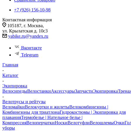
+7 (926) 156-10-98
Контактная информация
105187, г. Москва,
ул. Крылатская д. 10с3
yabike.ru@yandex.ru
Вконтакте
Telegram
Главная
-
Каталог
-
Экипировка
Велосипеды
Велостанки
Аксессуары
Запчасти
Экипировка
Трена
-
Велотрусы и рейтузы
Веломайки
Велокуртки и жилеты
Велокомбинезоны |
Комбинезоны для триатлона
Гидрокостюмы | Экипировка для
плавания
Термобелье | Нательное белье |
Компрессия
Велоперчатки
Носки
Велотуфли
Велошлемы
Очки
Го
уборы