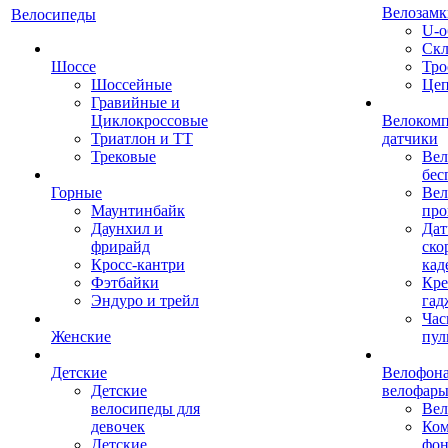
Велозамк
Велосипеды
U-о
Скл
Шоссе
Тро
Шоссейные
Це
Гравийные и
Циклокроссовые
Велоком
Триатлон и ТТ
датчики
Трековые
Вел
бес
Горные
Вел
Маунтинбайк
про
Даунхил и
Дат
фрирайд
ско
Кросс-кантри
кад
Фэтбайки
Кре
Эндуро и трейл
гад
Час
Женские
пул
Детские
Велофона
Детские
велофар
велосипеды для
Ве
девочек
Ком
Детские
фон