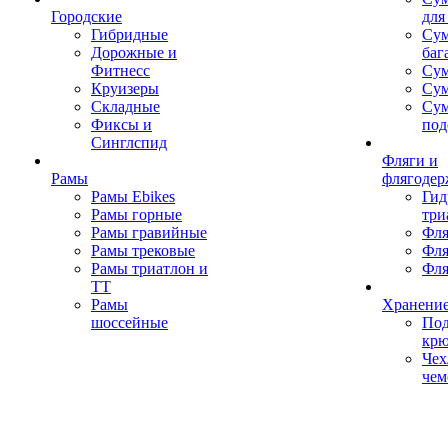
Городские
для
Гибридные
Сум
Дорожные и
баг
Фитнесс
Сум
Круизеры
Сум
Складные
Су
Фиксы и
под
Синглспид
Фляги и
Рамы
флягодер
Рамы Ebikes
Гид
Рамы горные
три
Рамы гравийные
Фля
Рамы трековые
Фля
Рамы триатлон и
Фля
ТТ
Рамы
Хранение
шоссейные
Под
кр
Чех
чем