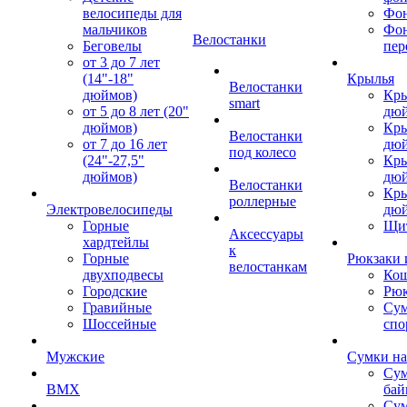
велосипеды для
Фон
мальчиков
Фо
Велостанки
Беговелы
пер
от 3 до 7 лет
(14"-18"
Крылья
Велостанки
дюймов)
Кры
smart
от 5 до 8 лет (20"
дю
дюймов)
Кры
Велостанки
от 7 до 16 лет
дю
под колесо
(24"-27,5"
Кры
дюймов)
дю
Велостанки
Кры
роллерные
Электровелосипеды
дю
Горные
Щи
Аксессуары
хардтейлы
к
Горные
Рюкзаки 
велостанкам
двухподвесы
Кош
Городские
Рюк
Гравийные
Су
Шоссейные
спо
Мужские
Сумки на
Сум
BMX
бай
Сум