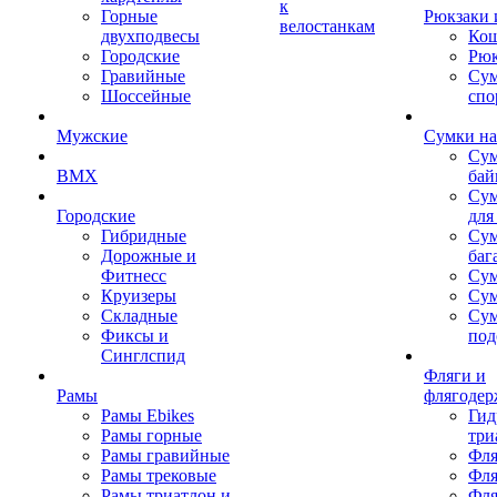
к
Горные
Рюкзаки 
велостанкам
двухподвесы
Кош
Городские
Рюк
Гравийные
Су
Шоссейные
спо
Мужские
Сумки на
Сум
BMX
бай
Сум
Городские
для
Гибридные
Сум
Дорожные и
баг
Фитнесс
Сум
Круизеры
Сум
Складные
Су
Фиксы и
под
Синглспид
Фляги и
Рамы
флягодер
Рамы Ebikes
Гид
Рамы горные
три
Рамы гравийные
Фля
Рамы трековые
Фля
Рамы триатлон и
Фля