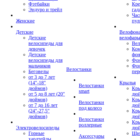
Фэтбайки
Кре
Эндуро и трейл
гад
Час
Женские
пул
Детские
Велофона
Детские
велофар
велосипеды для
Ве
девочек
Ком
Детские
фон
велосипеды для
Фон
мальчиков
Фо
Велостанки
Беговелы
пер
от 3 до 7 лет
(14"-18"
Крылья
Велостанки
дюймов)
Кры
smart
от 5 до 8 лет (20"
дю
дюймов)
Кры
Велостанки
от 7 до 16 лет
дю
под колесо
(24"-27,5"
Кры
дюймов)
дю
Велостанки
Кры
роллерные
Электровелосипеды
дю
Горные
Щи
Аксессуары
хардтейлы