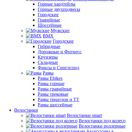
Горные хардтейлы
Горные двухподвесы
Городские
Гравийные
Шоссейные
Мужские
BMX
Городские
Гибридные
Дорожные и Фитнесс
Круизеры
Складные
Фиксы и Синглспид
Рамы
Рамы Ebikes
Рамы горные
Рамы гравийные
Рамы трековые
Рамы триатлон и ТТ
Рамы шоссейные
Велостанки
Велостанки smart
Велостанки под колесо
Велостанки роллерные
Аксессуары к