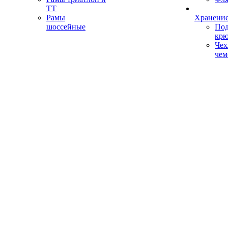
ТТ
Рамы
Хранение
шоссейные
Под
кр
Чех
чем