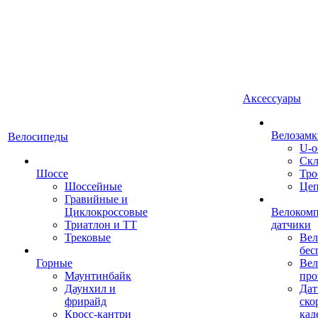
Аксессуары
Велозамк
Велосипеды
U-о
Скл
Шоссе
Тро
Шоссейные
Це
Гравийные и
Циклокроссовые
Велоком
Триатлон и ТТ
датчики
Трековые
Вел
бес
Горные
Вел
Маунтинбайк
про
Даунхил и
Дат
фрирайд
ско
Кросс-кантри
кад