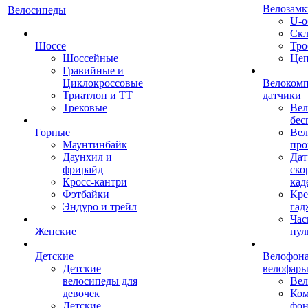
Велозамк
Велосипеды
U-о
Скл
Шоссе
Тро
Шоссейные
Це
Гравийные и
Циклокроссовые
Велоком
Триатлон и ТТ
датчики
Трековые
Вел
бес
Горные
Вел
Маунтинбайк
про
Даунхил и
Дат
фрирайд
ско
Кросс-кантри
кад
Фэтбайки
Кре
Эндуро и трейл
гад
Час
Женские
пул
Детские
Велофона
Детские
велофар
велосипеды для
Ве
девочек
Ком
Детские
фон