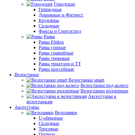
Городские
Гибридные
Дорожные и Фитнесс
Круизеры
Складные
Фиксы и Синглспид
Рамы
Рамы Ebikes
Рамы горные
Рамы гравийные
Рамы трековые
Рамы триатлон и ТТ
Рамы шоссейные
Велостанки
Велостанки smart
Велостанки под колесо
Велостанки роллерные
Аксессуары к
велостанкам
Аксессуары
Велозамки
U-образные
Складные
Тросовые
Цепные