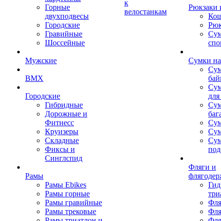
к
Горные
Рюкзаки 
велостанкам
двухподвесы
Кош
Городские
Рюк
Гравийные
Су
Шоссейные
спо
Мужские
Сумки на
Сум
BMX
бай
Сум
Городские
для
Гибридные
Сум
Дорожные и
баг
Фитнесс
Сум
Круизеры
Сум
Складные
Су
Фиксы и
под
Синглспид
Фляги и
Рамы
флягодер
Рамы Ebikes
Гид
Рамы горные
три
Рамы гравийные
Фля
Рамы трековые
Фля
Рамы триатлон и
Фля