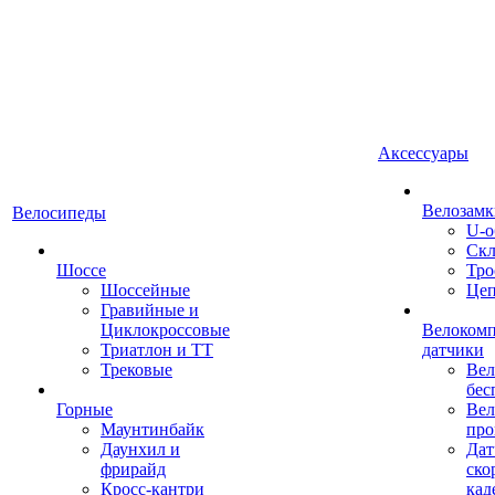
Аксессуары
Велозамк
Велосипеды
U-о
Скл
Шоссе
Тро
Шоссейные
Це
Гравийные и
Циклокроссовые
Велоком
Триатлон и ТТ
датчики
Трековые
Вел
бес
Горные
Вел
Маунтинбайк
про
Даунхил и
Дат
фрирайд
ско
Кросс-кантри
кад