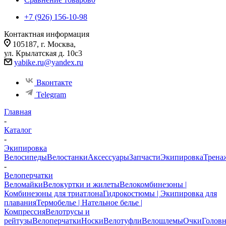
+7 (926) 156-10-98
Контактная информация
105187, г. Москва,
ул. Крылатская д. 10с3
yabike.ru@yandex.ru
Вконтакте
Telegram
Главная
-
Каталог
-
Экипировка
Велосипеды
Велостанки
Аксессуары
Запчасти
Экипировка
Трена
-
Велоперчатки
Веломайки
Велокуртки и жилеты
Велокомбинезоны |
Комбинезоны для триатлона
Гидрокостюмы | Экипировка для
плавания
Термобелье | Нательное белье |
Компрессия
Велотрусы и
рейтузы
Велоперчатки
Носки
Велотуфли
Велошлемы
Очки
Голов