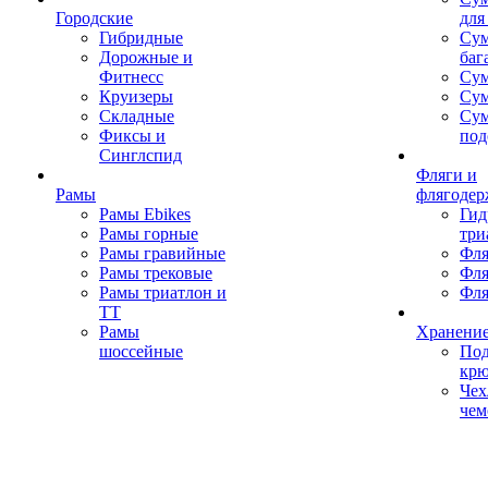
Городские
для
Гибридные
Сум
Дорожные и
баг
Фитнесс
Сум
Круизеры
Сум
Складные
Су
Фиксы и
под
Синглспид
Фляги и
Рамы
флягодер
Рамы Ebikes
Гид
Рамы горные
три
Рамы гравийные
Фля
Рамы трековые
Фля
Рамы триатлон и
Фля
ТТ
Рамы
Хранение
шоссейные
Под
кр
Чех
чем