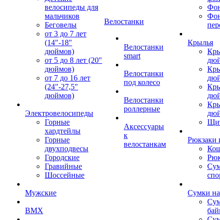
велосипеды для
Фон
мальчиков
Фо
Велостанки
Беговелы
пер
от 3 до 7 лет
(14"-18"
Крылья
Велостанки
дюймов)
Кры
smart
от 5 до 8 лет (20"
дю
дюймов)
Кры
Велостанки
от 7 до 16 лет
дю
под колесо
(24"-27,5"
Кры
дюймов)
дю
Велостанки
Кры
роллерные
Электровелосипеды
дю
Горные
Щи
Аксессуары
хардтейлы
к
Горные
Рюкзаки 
велостанкам
двухподвесы
Кош
Городские
Рюк
Гравийные
Су
Шоссейные
спо
Мужские
Сумки на
Сум
BMX
бай
Сум