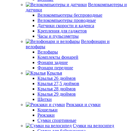
Велокомпьютеры и
датчики
Велокомпьютеры беспроводные
Велокомпьютеры проводные
Датчики скорости и каденса
Крепления для гаджетов
Часы и пульсометры
Велофонари и
велофары
Велофары
Комплекты фонарей
Фонари задние
Фонари передние
Крылья
Крылья 26 дюймов
Крылья 27,5 дюймов
Крылья 28 дюймов
Крылья 29 дюймов
Щитки
Рюкзаки и сумки
Кошельки
Рюкзаки
Сумки спортивные
Сумки на велосипед
Сумки для байкпакинга