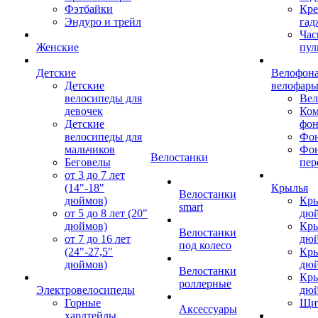
Фэтбайки
Кре
Эндуро и трейл
гад
Час
Женские
пул
Детские
Велофона
Детские
велофар
велосипеды для
Ве
девочек
Ком
Детские
фон
велосипеды для
Фон
мальчиков
Фо
Велостанки
Беговелы
пер
от 3 до 7 лет
(14"-18"
Крылья
Велостанки
дюймов)
Кры
smart
от 5 до 8 лет (20"
дю
дюймов)
Кры
Велостанки
от 7 до 16 лет
дю
под колесо
(24"-27,5"
Кры
дюймов)
дю
Велостанки
Кры
роллерные
Электровелосипеды
дю
Горные
Щи
Аксессуары
хардтейлы