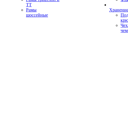
ТТ
Рамы
Хранение
шоссейные
Под
кр
Чех
чем