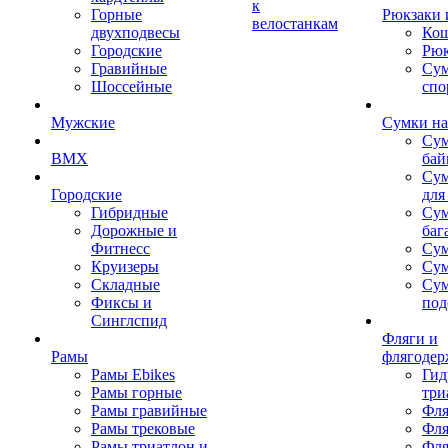
к
Горные
Рюкзаки 
велостанкам
двухподвесы
Кош
Городские
Рюк
Гравийные
Су
Шоссейные
спо
Мужские
Сумки на
Сум
BMX
бай
Сум
Городские
для
Гибридные
Сум
Дорожные и
баг
Фитнесс
Сум
Круизеры
Сум
Складные
Су
Фиксы и
под
Синглспид
Фляги и
Рамы
флягодер
Рамы Ebikes
Гид
Рамы горные
три
Рамы гравийные
Фля
Рамы трековые
Фля
Рамы триатлон и
Фля