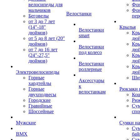
велосипеды для
Фон
мальчиков
Фо
Велостанки
Беговелы
пер
от 3 до 7 лет
(14"-18"
Крылья
Велостанки
дюймов)
Кры
smart
от 5 до 8 лет (20"
дю
дюймов)
Кры
Велостанки
от 7 до 16 лет
дю
под колесо
(24"-27,5"
Кры
дюймов)
дю
Велостанки
Кры
роллерные
Электровелосипеды
дю
Горные
Щи
Аксессуары
хардтейлы
к
Горные
Рюкзаки 
велостанкам
двухподвесы
Кош
Городские
Рюк
Гравийные
Су
Шоссейные
спо
Мужские
Сумки на
Сум
BMX
бай
Сум