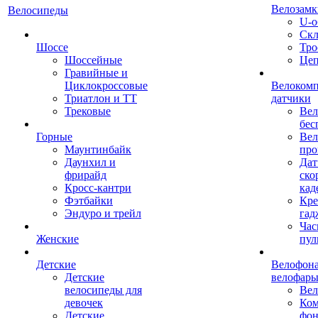
Велозамк
Велосипеды
U-о
Скл
Шоссе
Тро
Шоссейные
Це
Гравийные и
Циклокроссовые
Велоком
Триатлон и ТТ
датчики
Трековые
Вел
бес
Горные
Вел
Маунтинбайк
про
Даунхил и
Дат
фрирайд
ско
Кросс-кантри
кад
Фэтбайки
Кре
Эндуро и трейл
гад
Час
Женские
пул
Детские
Велофона
Детские
велофар
велосипеды для
Ве
девочек
Ком
Детские
фон