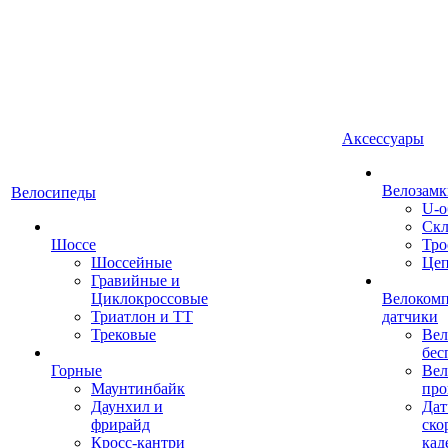
Аксессуары
Велозамк
Велосипеды
U-о
Скл
Шоссе
Тро
Шоссейные
Це
Гравийные и
Циклокроссовые
Велоком
Триатлон и ТТ
датчики
Трековые
Вел
бес
Горные
Вел
Маунтинбайк
про
Даунхил и
Дат
фрирайд
ско
Кросс-кантри
кад