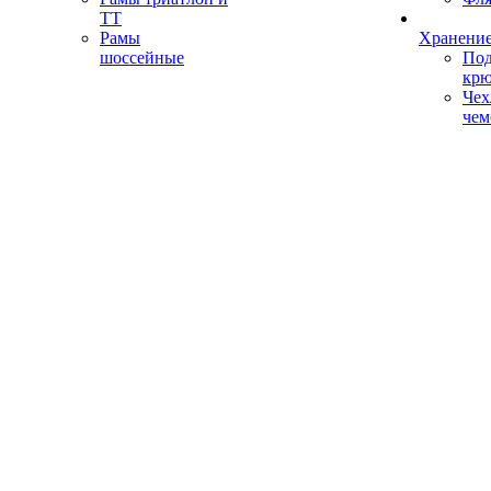
ТТ
Рамы
Хранение
шоссейные
Под
кр
Чех
чем