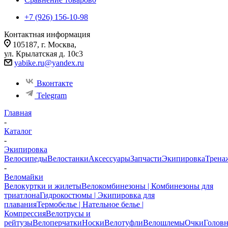
+7 (926) 156-10-98
Контактная информация
105187, г. Москва,
ул. Крылатская д. 10с3
yabike.ru@yandex.ru
Вконтакте
Telegram
Главная
-
Каталог
-
Экипировка
Велосипеды
Велостанки
Аксессуары
Запчасти
Экипировка
Трена
-
Веломайки
Велокуртки и жилеты
Велокомбинезоны | Комбинезоны для
триатлона
Гидрокостюмы | Экипировка для
плавания
Термобелье | Нательное белье |
Компрессия
Велотрусы и
рейтузы
Велоперчатки
Носки
Велотуфли
Велошлемы
Очки
Голов