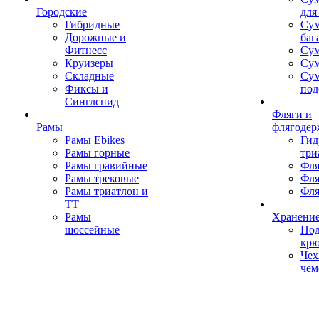
Городские
для
Гибридные
Сум
Дорожные и
баг
Фитнесс
Сум
Круизеры
Сум
Складные
Су
Фиксы и
под
Синглспид
Фляги и
Рамы
флягодер
Рамы Ebikes
Гид
Рамы горные
три
Рамы гравийные
Фля
Рамы трековые
Фля
Рамы триатлон и
Фля
ТТ
Рамы
Хранение
шоссейные
Под
кр
Чех
чем