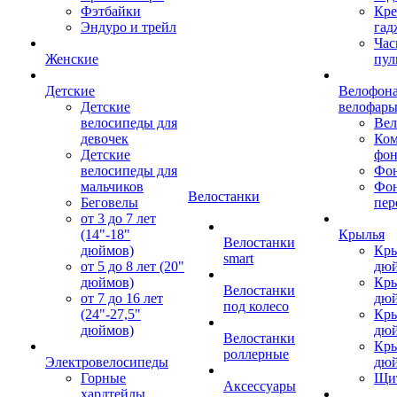
Фэтбайки
Кре
Эндуро и трейл
гад
Час
Женские
пул
Детские
Велофона
Детские
велофар
велосипеды для
Ве
девочек
Ком
Детские
фон
велосипеды для
Фон
мальчиков
Фо
Велостанки
Беговелы
пер
от 3 до 7 лет
(14"-18"
Крылья
Велостанки
дюймов)
Кры
smart
от 5 до 8 лет (20"
дю
дюймов)
Кры
Велостанки
от 7 до 16 лет
дю
под колесо
(24"-27,5"
Кры
дюймов)
дю
Велостанки
Кры
роллерные
Электровелосипеды
дю
Горные
Щи
Аксессуары
хардтейлы