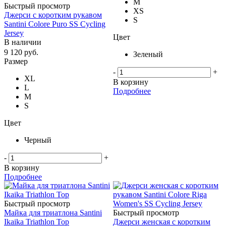
M
Быстрый просмотр
XS
Джерси с коротким рукавом
S
Santini Colore Puro SS Cycling
Jersey
Цвет
В наличии
9 120
руб.
Зеленый
Размер
-
+
XL
В корзину
L
Подробнее
M
S
Цвет
Черный
-
+
В корзину
Подробнее
Быстрый просмотр
Майка для триатлона Santini
Быстрый просмотр
Ikaika Triathlon Top
Джерси женская с коротким