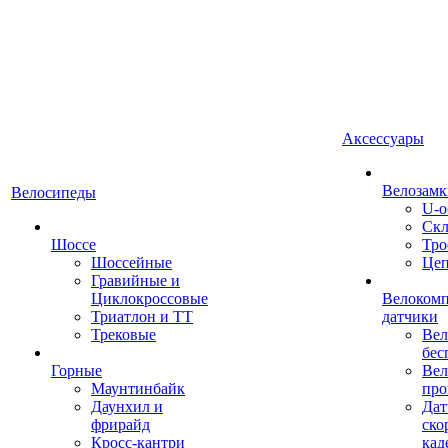
Аксессуары
Велозамк
Велосипеды
U-о
Скл
Шоссе
Тро
Шоссейные
Це
Гравийные и
Циклокроссовые
Велоком
Триатлон и ТТ
датчики
Трековые
Вел
бес
Горные
Вел
Маунтинбайк
про
Даунхил и
Дат
фрирайд
ско
Кросс-кантри
кад