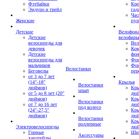
Фэтбайки
Кре
Эндуро и трейл
гад
Час
Женские
пул
Детские
Велофона
Детские
велофар
велосипеды для
Ве
девочек
Ком
Детские
фон
велосипеды для
Фон
мальчиков
Фо
Велостанки
Беговелы
пер
от 3 до 7 лет
(14"-18"
Крылья
Велостанки
дюймов)
Кры
smart
от 5 до 8 лет (20"
дю
дюймов)
Кры
Велостанки
от 7 до 16 лет
дю
под колесо
(24"-27,5"
Кры
дюймов)
дю
Велостанки
Кры
роллерные
Электровелосипеды
дю
Горные
Щи
Аксессуары
хардтейлы