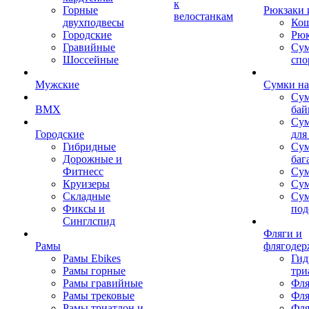
к
Горные
Рюкзаки 
велостанкам
двухподвесы
Кош
Городские
Рюк
Гравийные
Су
Шоссейные
спо
Мужские
Сумки на
Сум
BMX
бай
Сум
Городские
для
Гибридные
Сум
Дорожные и
баг
Фитнесс
Сум
Круизеры
Сум
Складные
Су
Фиксы и
под
Синглспид
Фляги и
Рамы
флягодер
Рамы Ebikes
Гид
Рамы горные
три
Рамы гравийные
Фля
Рамы трековые
Фля
Рамы триатлон и
Фля