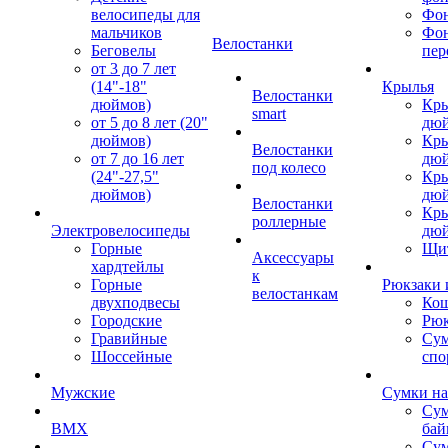
велосипеды для
Фон
мальчиков
Фо
Велостанки
Беговелы
пер
от 3 до 7 лет
(14"-18"
Крылья
Велостанки
дюймов)
Кры
smart
от 5 до 8 лет (20"
дю
дюймов)
Кры
Велостанки
от 7 до 16 лет
дю
под колесо
(24"-27,5"
Кры
дюймов)
дю
Велостанки
Кры
роллерные
Электровелосипеды
дю
Горные
Щи
Аксессуары
хардтейлы
к
Горные
Рюкзаки 
велостанкам
двухподвесы
Кош
Городские
Рюк
Гравийные
Су
Шоссейные
спо
Мужские
Сумки на
Сум
BMX
бай
Сум