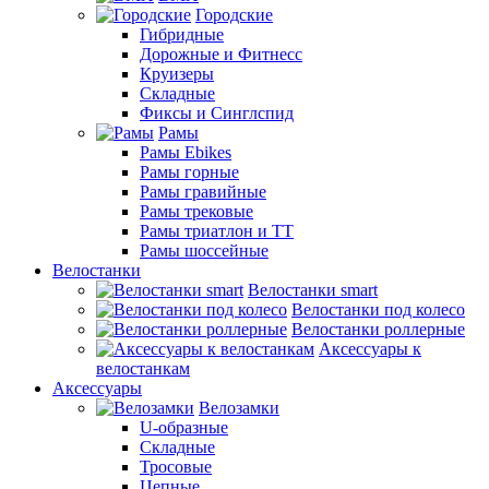
Городские
Гибридные
Дорожные и Фитнесс
Круизеры
Складные
Фиксы и Синглспид
Рамы
Рамы Ebikes
Рамы горные
Рамы гравийные
Рамы трековые
Рамы триатлон и ТТ
Рамы шоссейные
Велостанки
Велостанки smart
Велостанки под колесо
Велостанки роллерные
Аксессуары к
велостанкам
Аксессуары
Велозамки
U-образные
Складные
Тросовые
Цепные