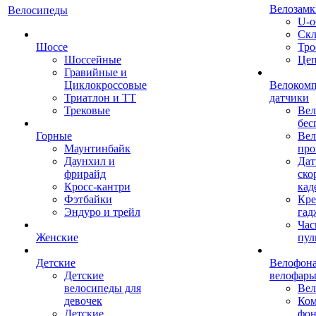
Велозамк
Велосипеды
U-о
Скл
Шоссе
Тро
Шоссейные
Це
Гравийные и
Циклокроссовые
Велоком
Триатлон и ТТ
датчики
Трековые
Вел
бес
Горные
Вел
Маунтинбайк
про
Даунхил и
Дат
фрирайд
ско
Кросс-кантри
кад
Фэтбайки
Кре
Эндуро и трейл
гад
Час
Женские
пул
Детские
Велофона
Детские
велофар
велосипеды для
Ве
девочек
Ком
Детские
фон