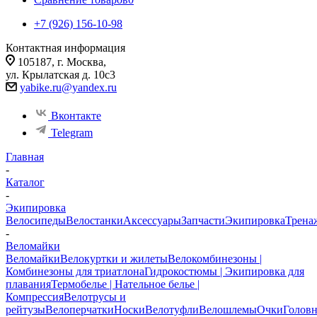
+7 (926) 156-10-98
Контактная информация
105187, г. Москва,
ул. Крылатская д. 10с3
yabike.ru@yandex.ru
Вконтакте
Telegram
Главная
-
Каталог
-
Экипировка
Велосипеды
Велостанки
Аксессуары
Запчасти
Экипировка
Трена
-
Веломайки
Веломайки
Велокуртки и жилеты
Велокомбинезоны |
Комбинезоны для триатлона
Гидрокостюмы | Экипировка для
плавания
Термобелье | Нательное белье |
Компрессия
Велотрусы и
рейтузы
Велоперчатки
Носки
Велотуфли
Велошлемы
Очки
Голов