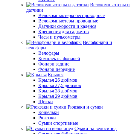
Велокомпьютеры и
датчики
Велокомпьютеры беспроводные
Велокомпьютеры проводные
Датчики скорости и каденса
Крепления для гаджетов
Часы и пульсометры
Велофонари и
велофары
Велофары
Комплекты фонарей
Фонари задние
Фонари передние
Крылья
Крылья 26 дюймов
Крылья 27,5 дюймов
Крылья 28 дюймов
Крылья 29 дюймов
Щитки
Рюкзаки и сумки
Кошельки
Рюкзаки
Сумки спортивные
Сумки на велосипед
Сумки для байкпакинга