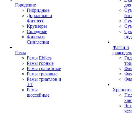
Городские
для
Гибридные
Сум
Дорожные и
баг
Фитнесс
Сум
Круизеры
Сум
Складные
Су
Фиксы и
под
Синглспид
Фляги и
Рамы
флягодер
Рамы Ebikes
Гид
Рамы горные
три
Рамы гравийные
Фля
Рамы трековые
Фля
Рамы триатлон и
Фля
ТТ
Рамы
Хранение
шоссейные
Под
кр
Чех
чем