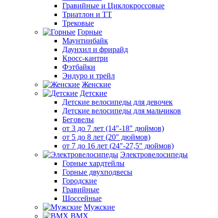
Гравийные и Циклокроссовые
Триатлон и ТТ
Трековые
Горные
Маунтинбайк
Даунхил и фрирайд
Кросс-кантри
Фэтбайки
Эндуро и трейл
Женские
Детские
Детские велосипеды для девочек
Детские велосипеды для мальчиков
Беговелы
от 3 до 7 лет (14"-18" дюймов)
от 5 до 8 лет (20" дюймов)
от 7 до 16 лет (24"-27,5" дюймов)
Электровелосипеды
Горные хардтейлы
Горные двухподвесы
Городские
Гравийные
Шоссейные
Мужские
BMX