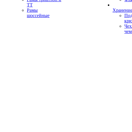
ТТ
Рамы
Хранение
шоссейные
Под
кр
Чех
чем